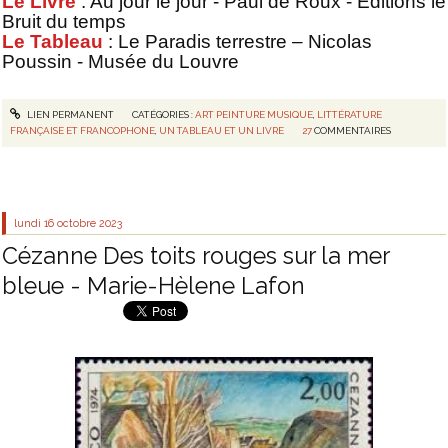
Le Livre
: Au jour le jour - Paul de Roux - Editions le
Bruit du temps
Le Tableau
: Le Paradis terrestre – Nicolas
Poussin - Musée du Louvre
LIEN PERMANENT
CATÉGORIES :
ART PEINTURE MUSIQUE
,
LITTÉRATURE
FRANÇAISE ET FRANCOPHONE
,
UN TABLEAU ET UN LIVRE
27
COMMENTAIRES
lundi 16
octobre 2023
Cézanne Des toits rouges sur la mer
bleue - Marie-Hèlene Lafon