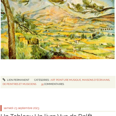
LIEN PERMANENT
CATÉGORIES :
ART PEINTURE MUSIQUE
,
MAISONS D'ÉCRIVAINS,
DE PEINTRES ET MUSICIENS
35
COMMENTAIRES
samedi 23
septembre 2023