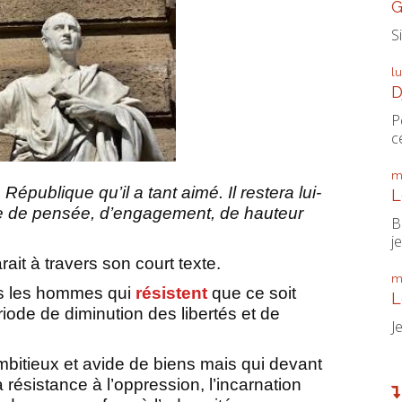
G
S
l
D
P
ce
m
épublique qu’il a tant aimé. Il restera lui-
L
ère de pensée, d’engagement, de hauteur
B
je
ait à travers son court texte.
m
es les hommes qui
résistent
que ce soit
L
iode de diminution des libertés et de
J
mbitieux et avide de biens mais qui devant
a résistance à l’oppression, l’incarnation