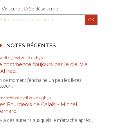
S'inscrire
Se désinscrire
NOTES RÉCENTES
ardi 05
mai 2026
04h36
e commence toujours par le ciel Vie
'Alfred...
n ce moment j’enchaine un peu les livres
utour...
imanche 26
avril 2026
04h50
es Bourgeois de Calais - Michel
ernard
l y a des auteurs auxquels je m’attache après...