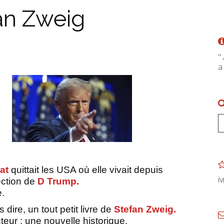
an Zweig
"
a
at
quittait les USA où elle vivait depuis
i
lection de
D Trump.
e.
s dire, un tout petit livre de
Stefan Zweig.
teur : une nouvelle historique.