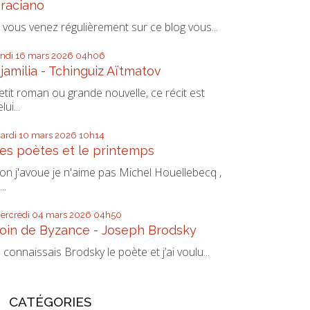
raciano
i vous venez régulièrement sur ce blog vous...
undi 16
mars 2026
04h06
jamilia - Tchinguiz Aïtmatov
etit roman ou grande nouvelle, ce récit est
lui...
ardi 10
mars 2026
10h14
es poètes et le printemps
on j'avoue je n'aime pas Michel Houellebecq ,
...
ercredi 04
mars 2026
04h50
oin de Byzance - Joseph Brodsky
e connaissais Brodsky le poète et j’ai voulu...
CATÉGORIES