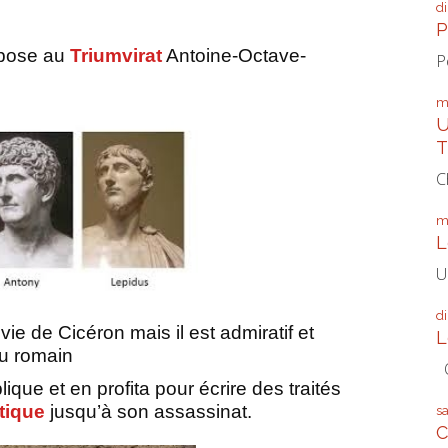
d
P
ppose au
Triumvirat
Antoine-Octave-
P
m
U
T
C
m
L
U
d
ie de Cicéron mais il est admiratif et
L
du romain
Q
lique et en profita pour écrire des traités
tique
jusqu’à son assassinat.
s
C