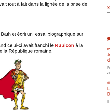
ivait tout à fait dans la lignée de la prise de
 Bath et écrit un essai biographique sur
d celui-ci avait franchi le
Rubicon
à la
m
de la République romaine.
J
d
E
a
d
L
B
I