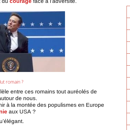
t du
courage
face à l’adversité.
lut romain ?
lèle entre ces romains tout auréolés de
autour de nous.
échir à la montée des populismes en Europe
nie
aux USA ?
qu’élégant.