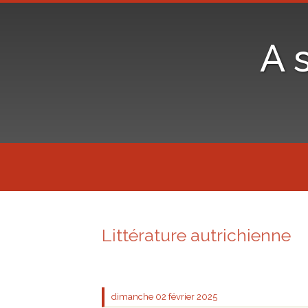
A 
Littérature autrichienne
dimanche 02
février 2025