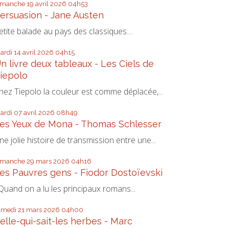
imanche 19
avril 2026
04h53
ersuasion - Jane Austen
etite balade au pays des classiques....
ardi 14
avril 2026
04h15
n livre deux tableaux - Les Ciels de
iepolo
hez Tiepolo la couleur est comme déplacée,...
ardi 07
avril 2026
08h49
es Yeux de Mona - Thomas Schlesser
ne jolie histoire de transmission entre une...
imanche 29
mars 2026
04h16
es Pauvres gens - Fiodor Dostoïevski
uand on a lu les principaux romans...
amedi 21
mars 2026
04h00
elle-qui-sait-les herbes - Marc