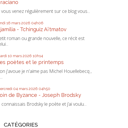
raciano
i vous venez régulièrement sur ce blog vous...
undi 16
mars 2026
04h06
jamilia - Tchinguiz Aïtmatov
etit roman ou grande nouvelle, ce récit est
lui...
ardi 10
mars 2026
10h14
es poètes et le printemps
on j'avoue je n'aime pas Michel Houellebecq ,
...
ercredi 04
mars 2026
04h50
oin de Byzance - Joseph Brodsky
e connaissais Brodsky le poète et j’ai voulu...
CATÉGORIES