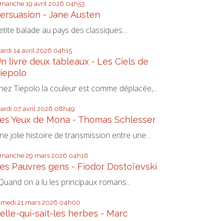
imanche 19
avril 2026
04h53
ersuasion - Jane Austen
etite balade au pays des classiques....
ardi 14
avril 2026
04h15
n livre deux tableaux - Les Ciels de
iepolo
hez Tiepolo la couleur est comme déplacée,...
ardi 07
avril 2026
08h49
es Yeux de Mona - Thomas Schlesser
ne jolie histoire de transmission entre une...
imanche 29
mars 2026
04h16
es Pauvres gens - Fiodor Dostoïevski
uand on a lu les principaux romans...
amedi 21
mars 2026
04h00
elle-qui-sait-les herbes - Marc