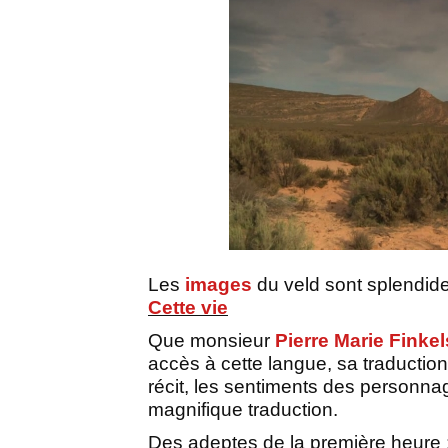
Les
images
du veld sont splendide
Cette vie
Que monsieur
Pierre Marie Finkel
accès à cette langue, sa traductio
récit, les sentiments des personn
magnifique traduction.
Des adeptes de la première heure 