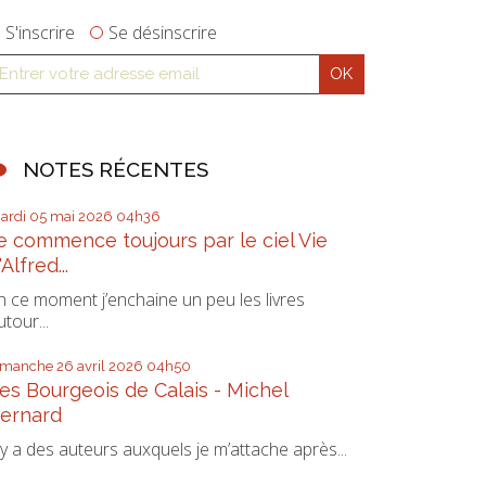
S'inscrire
Se désinscrire
NOTES RÉCENTES
ardi 05
mai 2026
04h36
e commence toujours par le ciel Vie
'Alfred...
n ce moment j’enchaine un peu les livres
utour...
imanche 26
avril 2026
04h50
es Bourgeois de Calais - Michel
ernard
l y a des auteurs auxquels je m’attache après...