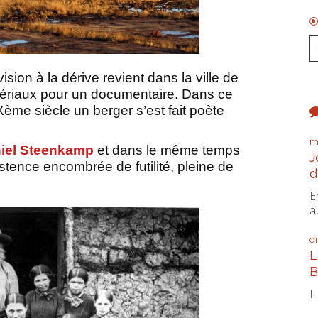
sion à la dérive revient dans la ville de
tériaux pour un documentaire. Dans ce
ème siècle un berger s’est fait poète
m
iel Steenkamp
et dans le même temps
J
stence encombrée de futilité, pleine de
d
E
a
d
L
B
I