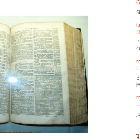
G
S
l
D
P
ce
m
L
B
je
m
L
J