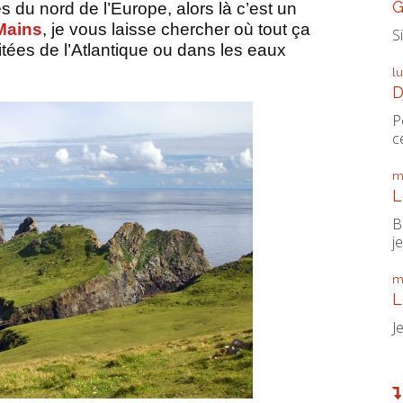
G
les du nord de l’Europe, alors là c’est un
Mains
, je vous laisse chercher où tout ça
S
tées de l’Atlantique ou dans les eaux
l
D
P
ce
m
L
B
je
m
L
J