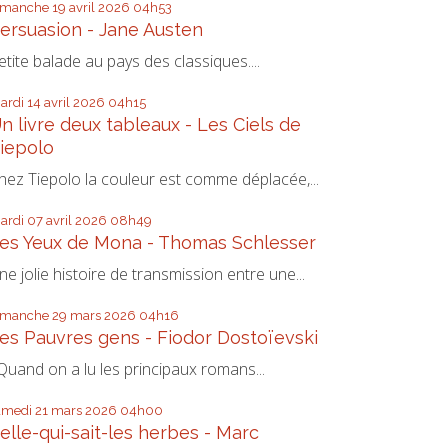
imanche 19
avril 2026
04h53
ersuasion - Jane Austen
etite balade au pays des classiques....
ardi 14
avril 2026
04h15
n livre deux tableaux - Les Ciels de
iepolo
hez Tiepolo la couleur est comme déplacée,...
ardi 07
avril 2026
08h49
es Yeux de Mona - Thomas Schlesser
ne jolie histoire de transmission entre une...
imanche 29
mars 2026
04h16
es Pauvres gens - Fiodor Dostoïevski
uand on a lu les principaux romans...
amedi 21
mars 2026
04h00
elle-qui-sait-les herbes - Marc