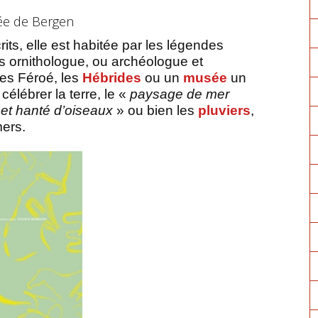
e de Bergen
its, elle est habitée par les légendes
ous ornithologue, ou archéologue et
les Féroé, les
Hébrides
ou un
musée
un
célébrer la terre, le «
paysage de mer
e et hanté d’oiseaux
» ou bien les
pluviers
,
mers.