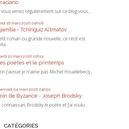
raciano
i vous venez régulièrement sur ce blog vous...
undi 16
mars 2026
04h06
jamilia - Tchinguiz Aïtmatov
etit roman ou grande nouvelle, ce récit est
lui...
ardi 10
mars 2026
10h14
es poètes et le printemps
on j'avoue je n'aime pas Michel Houellebecq ,
...
ercredi 04
mars 2026
04h50
oin de Byzance - Joseph Brodsky
e connaissais Brodsky le poète et j’ai voulu...
CATÉGORIES