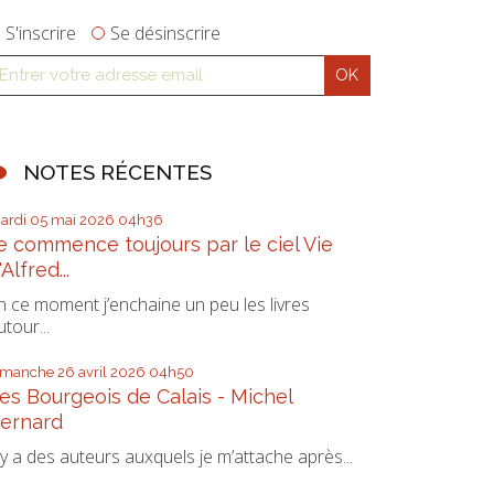
S'inscrire
Se désinscrire
NOTES RÉCENTES
ardi 05
mai 2026
04h36
e commence toujours par le ciel Vie
'Alfred...
n ce moment j’enchaine un peu les livres
utour...
imanche 26
avril 2026
04h50
es Bourgeois de Calais - Michel
ernard
l y a des auteurs auxquels je m’attache après...