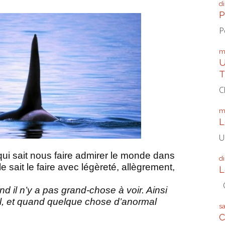
d
P
P
m
U
T
C
m
L
U
ui sait nous faire admirer le monde dans
d
e sait le faire avec légèreté, allègrement,
L
Q
 il n’y a pas grand-chose à voir. Ainsi
al, et quand quelque chose d’anormal
s
C