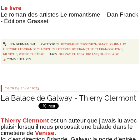
Le livre
Le roman des artistes Le romantisme – Dan Franck
- Éditions Grasset
LIEN PERMANENT
CATÉGORIES :
BIOGRAPHIE CORRESPONDANCE JOURNAUX
,
HISTOIRE
,
LES GRANDS CLASSIQUES
,
LITTÉRATURE FRANÇAISE ET FRANCOPHONE
,
MUSIQUE
,
POÉSIE
,
THÉÂTRE
TAGS :
BALZAC
,
CHATEAUBRIAND
,
BAUDELAIRE
34
COMMENTAIRES
mardi 24
janvier 2023
La Balade de Galway - Thierry Clermont
Thierry Clermont
est un auteur que j’avais lu avec
plaisir lorsqu’il nous proposait une balade dans le
cimetière de
Venise.
Ici c’est direction l’Irlande, Galway la porte d’entrée