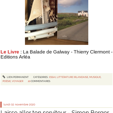
Le Livre
: La Balade de Galway - Thierry Clermont -
Editions Arléa
LIEN PERMANENT
CATÉGORIES :
ESSAI
,
LITTÉRATURE IRLANDAISE
,
MUSIQUE
,
POÉSIE
,
VOYAGER
20
COMMENTAIRES
lundi 02
novembre 2020
Laisse aller ton serviteur - Simon Berger