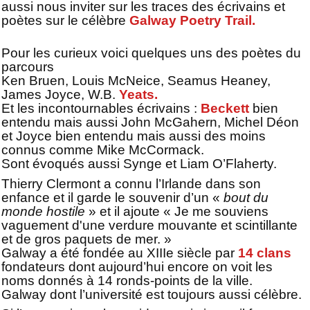
aussi nous inviter sur les traces des écrivains et
poètes sur le célèbre
Galway Poetry Trail.
Pour les curieux voici quelques uns des poètes du
parcours
Ken Bruen, Louis McNeice, Seamus Heaney,
James Joyce, W.B.
Yeats.
Et les incontournables écrivains :
Beckett
bien
entendu mais aussi John McGahern, Michel Déon
et Joyce bien entendu mais aussi des moins
connus comme Mike McCormack.
Sont évoqués aussi Synge et Liam O’Flaherty.
Thierry Clermont a connu l’Irlande dans son
enfance et il garde le souvenir d’un «
bout du
monde hostile
» et il ajoute « Je me souviens
vaguement d'une verdure mouvante et scintillante
et de gros paquets de mer. »
Galway a été fondée au XIIIe siècle par
14 clans
fondateurs dont aujourd’hui encore on voit les
noms donnés à 14 ronds-points de la ville.
Galway dont l’université est toujours aussi célèbre.