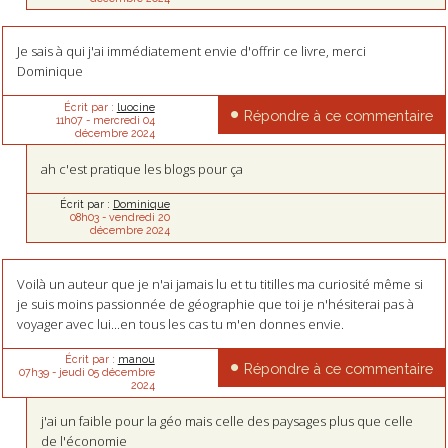
Je sais à qui j'ai immédiatement envie d'offrir ce livre, merci
Dominique
Écrit par :
luocine
Répondre à ce commentaire
11h07
-
mercredi 04
décembre 2024
ah c'est pratique les blogs pour ça
Écrit par :
Dominique
08h03
-
vendredi 20
décembre 2024
Voilà un auteur que je n'ai jamais lu et tu titilles ma curiosité même si
je suis moins passionnée de géographie que toi je n'hésiterai pas à
voyager avec lui...en tous les cas tu m'en donnes envie.
Écrit par :
manou
Répondre à ce commentaire
07h39
-
jeudi 05
décembre
2024
j'ai un faible pour la géo mais celle des paysages plus que celle
de l'économie