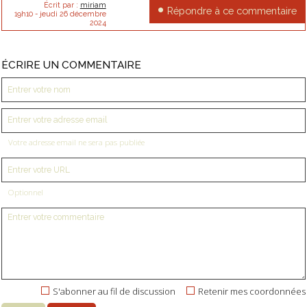
Écrit par :
miriam
Répondre à ce commentaire
19h10
-
jeudi 26
décembre
2024
ÉCRIRE UN COMMENTAIRE
Votre adresse email ne sera pas publiée
Optionnel
S'abonner au fil de discussion
Retenir mes coordonnées