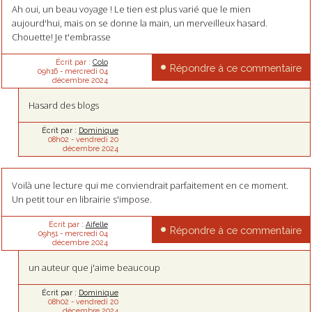
Ah oui, un beau voyage ! Le tien est plus varié que le mien
aujourd'hui, mais on se donne la main, un merveilleux hasard.
Chouette! Je t'embrasse
Écrit par :
Colo
Répondre à ce commentaire
09h16
-
mercredi 04
décembre 2024
Hasard des blogs
Écrit par :
Dominique
08h02
-
vendredi 20
décembre 2024
Voilà une lecture qui me conviendrait parfaitement en ce moment.
Un petit tour en librairie s'impose.
Écrit par :
Aifelle
Répondre à ce commentaire
09h51
-
mercredi 04
décembre 2024
un auteur que j'aime beaucoup
Écrit par :
Dominique
08h02
-
vendredi 20
décembre 2024