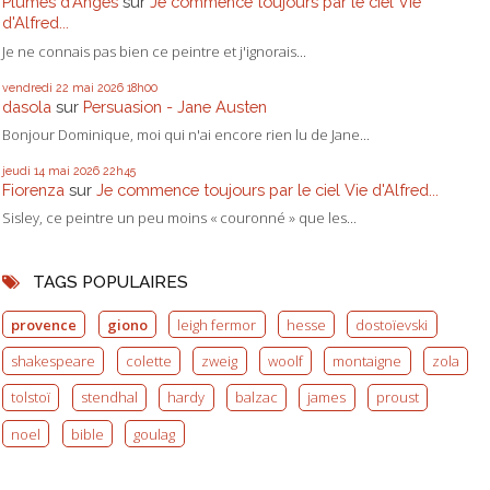
Plumes d'Anges
sur
Je commence toujours par le ciel Vie
d'Alfred...
Je ne connais pas bien ce peintre et j'ignorais...
vendredi 22
mai 2026
18h00
dasola
sur
Persuasion - Jane Austen
Bonjour Dominique, moi qui n'ai encore rien lu de Jane...
jeudi 14
mai 2026
22h45
Fiorenza
sur
Je commence toujours par le ciel Vie d'Alfred...
Sisley, ce peintre un peu moins « couronné » que les...
TAGS POPULAIRES
provence
giono
leigh fermor
hesse
dostoïevski
shakespeare
colette
zweig
woolf
montaigne
zola
tolstoï
stendhal
hardy
balzac
james
proust
noel
bible
goulag