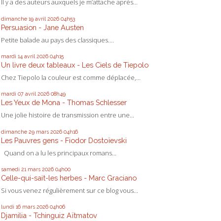
Il y a des auteurs auxquels je m’attache après...
dimanche 19
avril 2026
04h53
Persuasion - Jane Austen
Petite balade au pays des classiques....
mardi 14
avril 2026
04h15
Un livre deux tableaux - Les Ciels de Tiepolo
Chez Tiepolo la couleur est comme déplacée,...
mardi 07
avril 2026
08h49
Les Yeux de Mona - Thomas Schlesser
Une jolie histoire de transmission entre une...
dimanche 29
mars 2026
04h16
Les Pauvres gens - Fiodor Dostoïevski
Quand on a lu les principaux romans...
samedi 21
mars 2026
04h00
Celle-qui-sait-les herbes - Marc Graciano
Si vous venez régulièrement sur ce blog vous...
lundi 16
mars 2026
04h06
Djamilia - Tchinguiz Aïtmatov