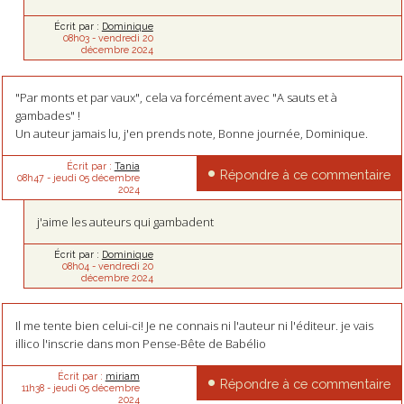
Écrit par :
Dominique
08h03
-
vendredi 20
décembre 2024
"Par monts et par vaux", cela va forcément avec "A sauts et à
gambades" !
Un auteur jamais lu, j'en prends note, Bonne journée, Dominique.
Écrit par :
Tania
Répondre à ce commentaire
08h47
-
jeudi 05
décembre
2024
j'aime les auteurs qui gambadent
Écrit par :
Dominique
08h04
-
vendredi 20
décembre 2024
Il me tente bien celui-ci! Je ne connais ni l'auteur ni l'éditeur. je vais
illico l'inscrie dans mon Pense-Bête de Babélio
Écrit par :
miriam
Répondre à ce commentaire
11h38
-
jeudi 05
décembre
2024