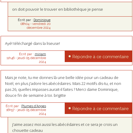
on doit pouvoir le trouver en bibliothèque je pense
Écrit par :
Dominique
08h04
-
vendredi 20
décembre 2024
Ayé! téléchargé dans la liseuse!
Écrit par :
miriam
Répondre à ce commentaire
11h46
-
jeudi 05
décembre
2024
Mais je note, tu me donnes là une belle idée pour un cadeau de
Noël, en plus j'adore les abécédaires. Mais 22 motifs dis-tu, et non
pas 26, quelles impasses aurait-il faites ? Merci dame Dominique,
douce fin de semaine à toi. brigitte
Écrit par :
Plumes d'Anges
Répondre à ce commentaire
16h57
-
jeudi 05
décembre
2024
j'aime assez moi aussi les abécédaires et ce sera je crois un
chouette cadeau