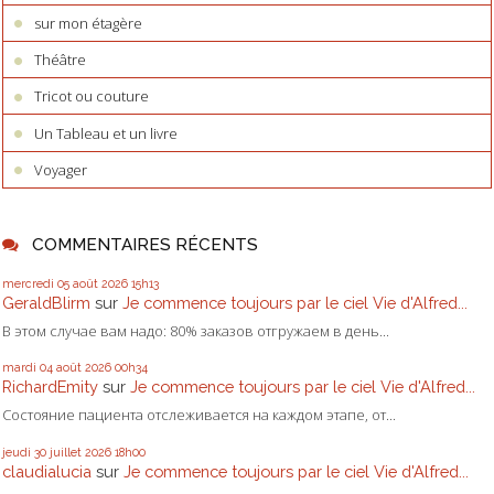
sur mon étagère
Théâtre
Tricot ou couture
Un Tableau et un livre
Voyager
COMMENTAIRES RÉCENTS
mercredi 05
août 2026
15h13
GeraldBlirm
sur
Je commence toujours par le ciel Vie d'Alfred...
В этом случае вам надо: 80% заказов отгружаем в день...
mardi 04
août 2026
00h34
RichardEmity
sur
Je commence toujours par le ciel Vie d'Alfred...
Состояние пациента отслеживается на каждом этапе, от...
jeudi 30
juillet 2026
18h00
claudialucia
sur
Je commence toujours par le ciel Vie d'Alfred...