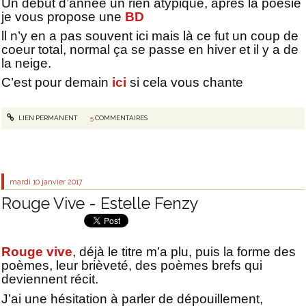
Un début d’année un rien atypique, après la poésie
je vous propose une
BD
ll n’y en a pas souvent ici mais là ce fut un coup de
coeur total, normal ça se passe en hiver et il y a de
la neige.
C’est pour demain
ici
si cela vous chante
LIEN PERMANENT
5
COMMENTAIRES
mardi 10
janvier 2017
Rouge Vive - Estelle Fenzy
Rouge vive
, déjà le titre m’a plu, puis la forme des
poèmes, leur brièveté, des poèmes brefs qui
deviennent récit.
J’ai une hésitation à parler de dépouillement,