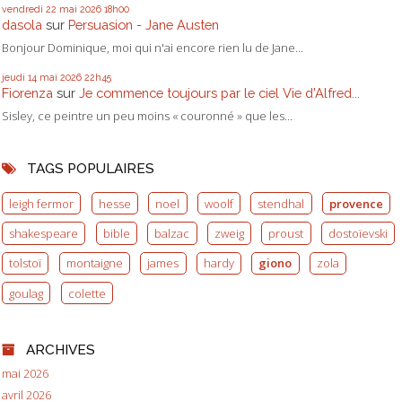
vendredi 22
mai 2026
18h00
dasola
sur
Persuasion - Jane Austen
Bonjour Dominique, moi qui n'ai encore rien lu de Jane...
jeudi 14
mai 2026
22h45
Fiorenza
sur
Je commence toujours par le ciel Vie d'Alfred...
Sisley, ce peintre un peu moins « couronné » que les...
TAGS POPULAIRES
leigh fermor
hesse
noel
woolf
stendhal
provence
shakespeare
bible
balzac
zweig
proust
dostoïevski
tolstoï
montaigne
james
hardy
giono
zola
goulag
colette
ARCHIVES
mai 2026
avril 2026