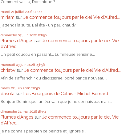
Comment vas-tu, Dominique ?
mardi 21
juillet 2026
17h47
miriam
sur
Je commence toujours par le ciel Vie d'Alfred...
j'attends la suite. Bel été - un peu chaud?
dimanche 07
juin 2026
16h56
Plumes d'Anges
sur
Je commence toujours par le ciel Vie
d'Alfred...
Un petit coucou en passant... Lumineuse semaine...
mercredi 03
juin 2026
05h56
christw
sur
Je commence toujours par le ciel Vie d'Alfred...
Afin de s'affranchir du clacissisme, porté par ce nouveau...
mardi 02
juin 2026
17h50
dasola
sur
Les Bourgeois de Calais - Michel Bernard
Bonjour Dominique, un écrivain que je ne connais pas mais...
dimanche 24
mai 2026
18h54
Plumes d'Anges
sur
Je commence toujours par le ciel Vie
d'Alfred...
Je ne connais pas bien ce peintre et j'ignorais...