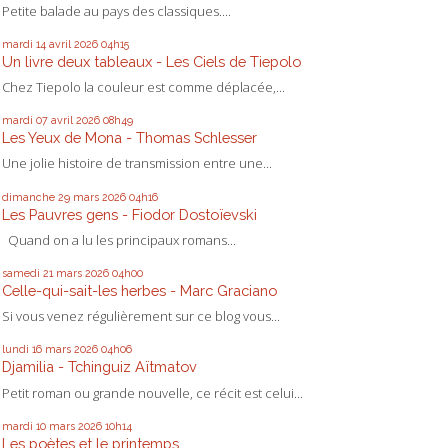
Petite balade au pays des classiques....
mardi 14
avril 2026
04h15
Un livre deux tableaux - Les Ciels de Tiepolo
Chez Tiepolo la couleur est comme déplacée,...
mardi 07
avril 2026
08h49
Les Yeux de Mona - Thomas Schlesser
Une jolie histoire de transmission entre une...
dimanche 29
mars 2026
04h16
Les Pauvres gens - Fiodor Dostoïevski
Quand on a lu les principaux romans...
samedi 21
mars 2026
04h00
Celle-qui-sait-les herbes - Marc Graciano
Si vous venez régulièrement sur ce blog vous...
lundi 16
mars 2026
04h06
Djamilia - Tchinguiz Aïtmatov
Petit roman ou grande nouvelle, ce récit est celui...
mardi 10
mars 2026
10h14
Les poètes et le printemps