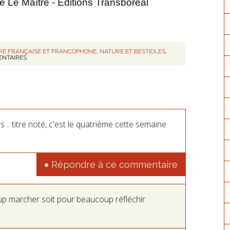
e Le Maître - Editions Transboréal
RE FRANÇAISE ET FRANCOPHONE
,
NATURE ET BESTIOLES
,
NTAIRES
 .. titre noté, c'est le quatrième cette semaine
Répondre à ce commentaire
oup marcher soit pour beaucoup réfléchir