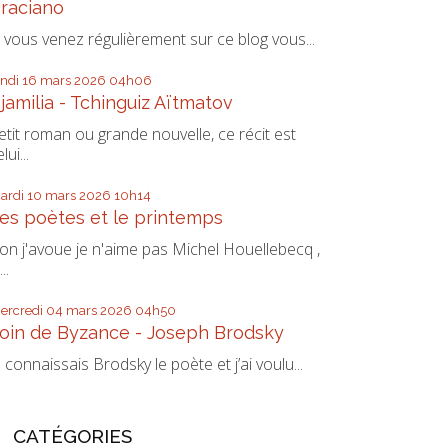
raciano
i vous venez régulièrement sur ce blog vous...
undi 16
mars 2026
04h06
jamilia - Tchinguiz Aïtmatov
etit roman ou grande nouvelle, ce récit est
lui...
ardi 10
mars 2026
10h14
es poètes et le printemps
on j'avoue je n'aime pas Michel Houellebecq ,
...
ercredi 04
mars 2026
04h50
oin de Byzance - Joseph Brodsky
e connaissais Brodsky le poète et j’ai voulu...
CATÉGORIES