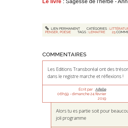
Le livre
: Sagesse de l’herbe - Ann
LIEN PERMANENT
CATÉGORIES :
LITTÉRATU
PENSER
,
POÉSIE
TAGS :
LEMAITRE
25
COMME
COMMENTAIRES
Les Editions Transboréal ont des trésors
dans le registre marche et réflexions !
Écrit par :
Aifelle
06h59
-
dimanche 24
février
2019
Alors tu es partie soit pour beauc
joli programme