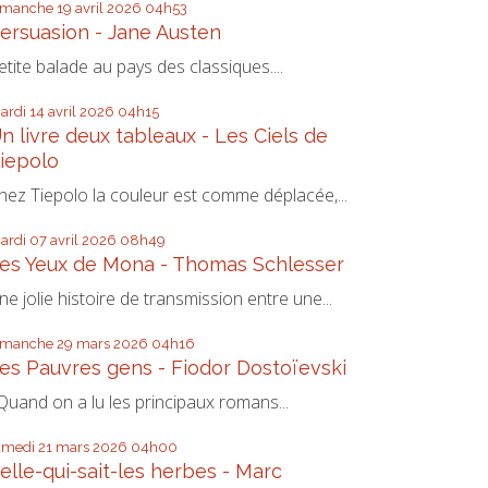
imanche 19
avril 2026
04h53
ersuasion - Jane Austen
etite balade au pays des classiques....
ardi 14
avril 2026
04h15
n livre deux tableaux - Les Ciels de
iepolo
hez Tiepolo la couleur est comme déplacée,...
ardi 07
avril 2026
08h49
es Yeux de Mona - Thomas Schlesser
ne jolie histoire de transmission entre une...
imanche 29
mars 2026
04h16
es Pauvres gens - Fiodor Dostoïevski
uand on a lu les principaux romans...
amedi 21
mars 2026
04h00
elle-qui-sait-les herbes - Marc