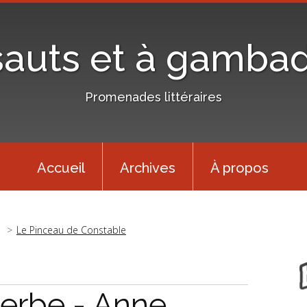
sauts et à gamba
Promenades littéraires
Accueil
Archives
À propos
Le Pinceau de Constable
herbe - Anne