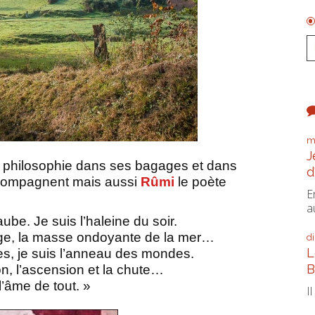
m
J
a philosophie dans ses bagages et dans
d
ccompagnent mais aussi
Rûmi
le poète
E
a
aube. Je suis l’haleine du soir.
ge, la masse ondoyante de la mer…
d
L
res, je suis l’anneau des mondes.
B
on, l’ascension et la chute…
l’âme de tout. »
I