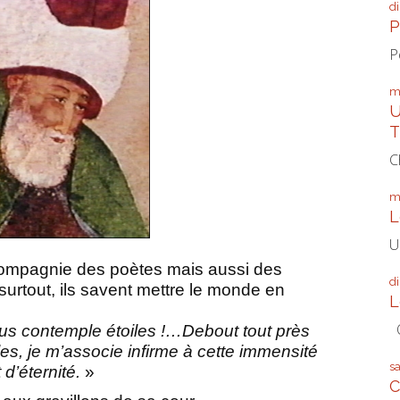
d
P
P
m
U
T
C
m
L
U
compagnie des poètes mais aussi des
d
surtout, ils savent mettre le monde en
L
Q
ous contemple étoiles !…Debout tout près
les, je m’associe infirme à cette immensité
s
d’éternité.
»
C