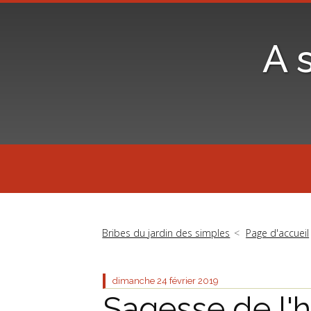
A 
Bribes du jardin des simples
Page d'accueil
dimanche 24
février 2019
Sagesse de l'