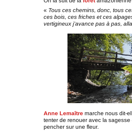
On la suit de la
forêt
amazonienne a
«
Tous ces chemins, donc, tous ces
ces bois, ces friches et ces alpage
vertigineux j’avance pas à pas, all
Anne Lemaître
marche nous dit-e
tenter de renouer avec la sagesse 
pencher sur une fleur.