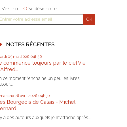
S'inscrire
Se désinscrire
NOTES RÉCENTES
ardi 05
mai 2026
04h36
e commence toujours par le ciel Vie
'Alfred...
n ce moment j’enchaine un peu les livres
utour...
imanche 26
avril 2026
04h50
es Bourgeois de Calais - Michel
ernard
l y a des auteurs auxquels je m’attache après...