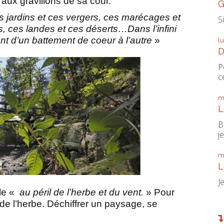
ux gravillons de sa cour.
G
 jardins et ces vergers, ces marécages et
S
s, ces landes et ces déserts…Dans l’infini
ant d’un battement de coeur à l’autre
»
l
D
P
ce
m
L
B
je
m
L
J
lle «
au péril de l’herbe et du vent.
» Pour
de l’herbe. Déchiffrer un paysage, se