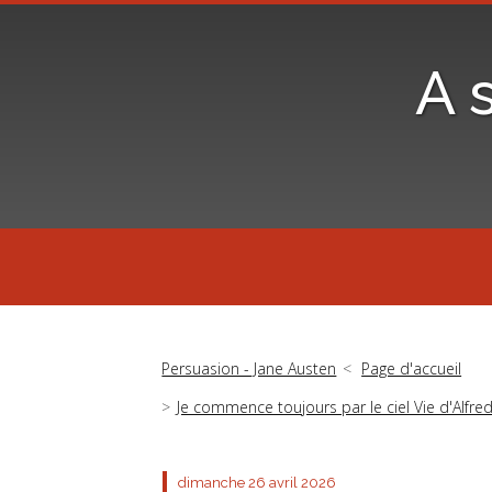
A 
Persuasion - Jane Austen
Page d'accueil
Je commence toujours par le ciel Vie d'Alfred
dimanche 26
avril 2026