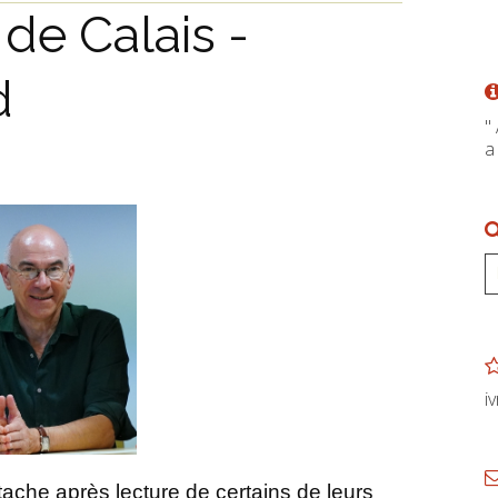
de Calais -
d
"
a
i
ache après lecture de certains de leurs