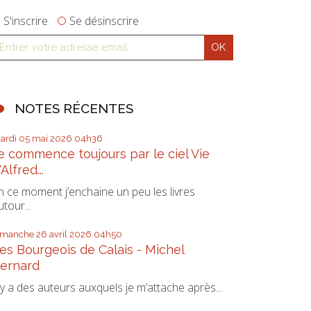
S'inscrire
Se désinscrire
NOTES RÉCENTES
ardi 05
mai 2026
04h36
e commence toujours par le ciel Vie
'Alfred...
n ce moment j’enchaine un peu les livres
utour...
imanche 26
avril 2026
04h50
es Bourgeois de Calais - Michel
ernard
l y a des auteurs auxquels je m’attache après...