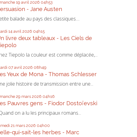
imanche 19
avril 2026
04h53
ersuasion - Jane Austen
etite balade au pays des classiques....
ardi 14
avril 2026
04h15
n livre deux tableaux - Les Ciels de
iepolo
hez Tiepolo la couleur est comme déplacée,...
ardi 07
avril 2026
08h49
es Yeux de Mona - Thomas Schlesser
ne jolie histoire de transmission entre une...
imanche 29
mars 2026
04h16
es Pauvres gens - Fiodor Dostoïevski
uand on a lu les principaux romans...
amedi 21
mars 2026
04h00
elle-qui-sait-les herbes - Marc