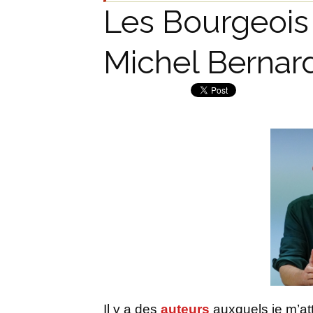
Les Bourgeois 
Michel Bernar
Il y a des
auteurs
auxquels je m’att