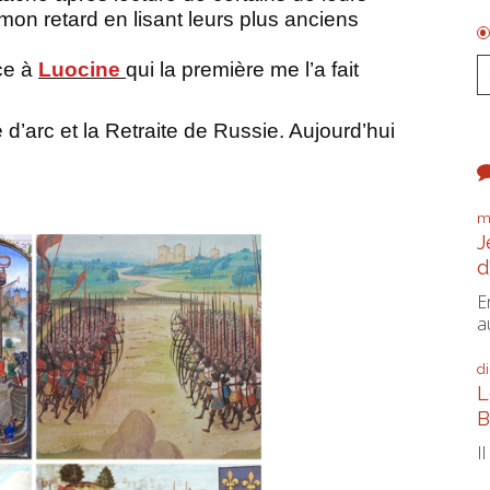
r mon retard en lisant leurs plus anciens
ce à
Luocine
qui la première me l’a fait
 d’arc et la Retraite de Russie.
Aujourd’hui
m
J
d
E
a
d
L
B
I