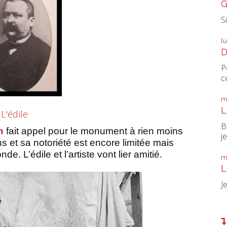
G
S
l
D
P
ce
m
L
L'édile
B
in
fait appel pour le monument à rien moins
je
ans et sa notoriété est encore limitée mais
e. L’édile et l’artiste vont lier amitié.
m
L
J