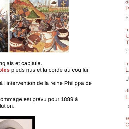
d
P
P
m
U
T
C
glais et capitule.
m
L
bles
pieds nus et la corde au cou lui
U
à l’intervention de la reine Philippa de
d
L
hommage est prévu pour 1889 à
ution.
Q
s
C