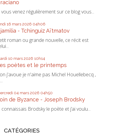
raciano
i vous venez régulièrement sur ce blog vous...
undi 16
mars 2026
04h06
jamilia - Tchinguiz Aïtmatov
etit roman ou grande nouvelle, ce récit est
lui...
ardi 10
mars 2026
10h14
es poètes et le printemps
on j'avoue je n'aime pas Michel Houellebecq ,
...
ercredi 04
mars 2026
04h50
oin de Byzance - Joseph Brodsky
e connaissais Brodsky le poète et j’ai voulu...
CATÉGORIES