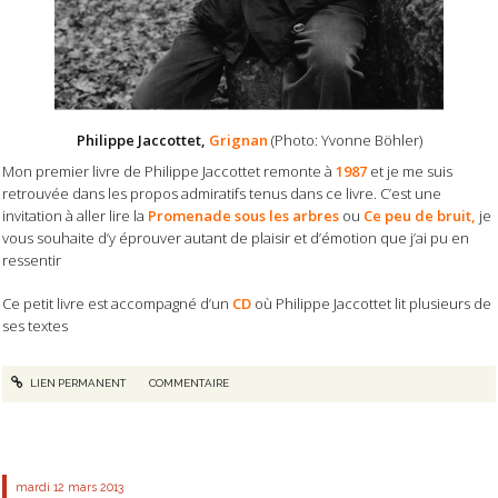
Philippe Jaccottet,
Grignan
(Photo: Yvonne Böhler)
Mon premier livre de Philippe Jaccottet remonte à
1987
et je me suis
retrouvée dans les propos admiratifs tenus dans ce livre. C’est une
invitation à aller lire la
Promenade sous les arbres
ou
Ce peu de bruit,
je
vous souhaite d’y éprouver autant de plaisir et d’émotion que j’ai pu en
ressentir
Ce petit livre est accompagné d’un
CD
où Philippe Jaccottet lit plusieurs de
ses textes
LIEN PERMANENT
COMMENTAIRE
mardi 12
mars 2013