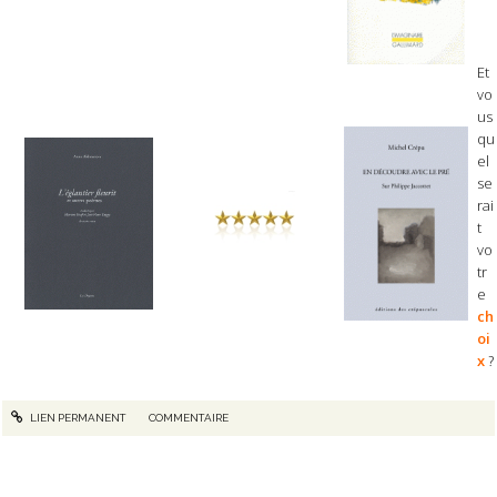
Et
vo
us
qu
el
se
rai
t
vo
tr
e
ch
oi
x
?
LIEN PERMANENT
COMMENTAIRE