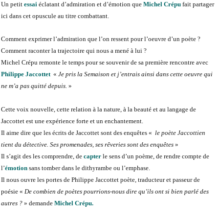
Un petit
essai
éclatant d’admiration et d’émotion que
Michel Crépu
fait partager
ici dans cet opuscule au titre combattant.
Comment exprimer l’admiration que l’on ressent pour l’oeuvre d’un poète ?
Comment raconter la trajectoire qui nous a mené à lui ?
Michel Crépu remonte le temps pour se souvenir de sa première rencontre avec
Philippe Jaccottet
«
Je pris la Semaison et j’entrais ainsi dans cette oeuvre qui
ne m’a pas quitté depuis.
»
Cette voix nouvelle, cette relation à la nature, à la beauté et au langage de
Jaccottet est une expérience forte et un enchantement.
Il aime dire que les écrits de Jaccottet sont des enquêtes «
le poète Jaccottien
tient du détective. Ses promenades, ses rêveries sont des enquêtes
»
Il s’agit des les comprendre, de
capter
le sens d’un poème, de rendre compte de
l’
émotion
sans tomber dans le dithyrambe ou l’emphase.
Il nous ouvre les portes de Philippe Jaccottet poète, traducteur et passeur de
poésie «
De combien de poètes pourrions-nous dire qu’ils ont si bien parlé des
autres ?
» demande
Michel Crépu.