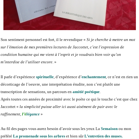
Son sentiment personnel est fort, il le revendique «
Si je cherche à mettre un mot
sur l’émotion de mes premières lectures de Jaccottet, c’est l’expression de
condition humaine qui me vient à l’esprit et je voudrais bien voir qu’on
m’interdise de l’utiliser encore
. »
Il parle d’expérience
spirituelle
, d’expérience d’
enchantement
, ce n’est en rien un
décorticage de l’oeuvre, une interprétation érudite, non c’est plutôt une
transcription de sensations, un parcours en
amitié poétique
.
Après toutes ces années de proximité avec le poète ce qui le touche c’est que chez
Jaccottet «
la simplicité puisse aller ici aussi aisément de pair avec le
raffinement,
l’
é
légance
»
Au fil des pages vous aurez besoin d’avoir sous les yeux La
Semaison
ou mon
préféré
La promenade sous les arbres
et bien sûr
L’entretien des muses.