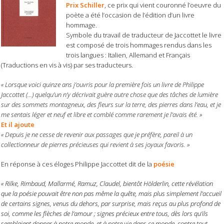
Prix Schiller
, ce prix qui vient couronné l’oeuvre du
poète a été l’occasion de l’édition d’un livre
hommage.
Symbole du travail de traducteur de Jaccottet le livre
est composé de trois hommages rendus dans les
trois langues : Italien, Allemand et Français
(Traductions en vis à vis) par ses traducteurs.
« Lorsque voici quinze ans j’ouvris pour la première fois un livre de Philippe
Jaccottet (...) quelqu’un n’y décrivait guère autre chose que des tâches de lumière
sur des sommets montagneux, des fleurs sur la terre, des pierres dans l’eau, et je
me sentais léger et neuf et libre et comblé comme rarement je l’avais été. »
Et il ajoute
« Depuis je ne cesse de revenir aux passages que je préfère, pareil à un
collectionneur de pierres précieuses qui revient à ses joyaux favoris. »
En réponse à ces éloges Philippe Jaccottet dit de la
poésie
« Rilke, Rimbaud, Mallarmé, Ramuz, Claudel, bientôt Hölderlin, cette révélation
que la poésie pouvait être non pas même la quête, mais plus simplement l’accueil
de certains signes, venus du dehors, par surprise, mais reçus au plus profond de
soi, comme les flèches de l’amour ; signes précieux entre tous, dès lors qu’ils
semblaient donner à notre monde, et à notre vie dans ce monde, contre tout