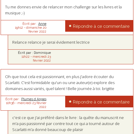
Tu me donnes envie de relancer mon challenge sur les livres et la
musique ;-)
Écrit par :
Anne
Répondre à ce commentaire
19h12
-
dimanche 20
février 2022
Relance relance je serai évidement lectrice
Écrit par :
Dominique
11h22
-
mercredi 23
février 2022
Oh que tout cela est passionnant, en plus j'adore écouter du
Scarlatti. C'est formidable qu'un ou une auteur(e) explore des
domaines aussi variés, quel talent ! Belle journée à toi. brigitte
Écrit par :
Plumes d Anges
Répondre à ce commentaire
10h36
-
mercredi 23
février
2022
c'est ce que j'ai préféré dans le livre : la quête du manuscrit ne
m'a pas passionné par contre tout ce qui a tourné autour de
Scarlatti m'a donné beaucoup de plaisir