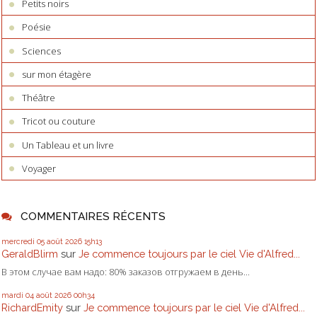
Petits noirs
Poésie
Sciences
sur mon étagère
Théâtre
Tricot ou couture
Un Tableau et un livre
Voyager
COMMENTAIRES RÉCENTS
mercredi 05
août 2026
15h13
GeraldBlirm
sur
Je commence toujours par le ciel Vie d'Alfred...
В этом случае вам надо: 80% заказов отгружаем в день...
mardi 04
août 2026
00h34
RichardEmity
sur
Je commence toujours par le ciel Vie d'Alfred...