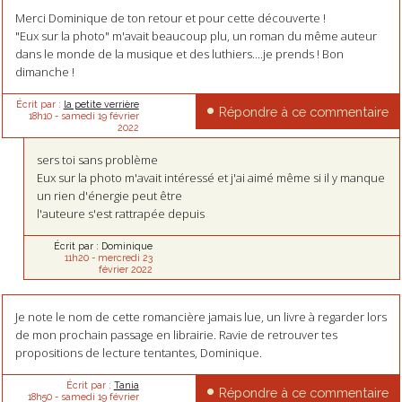
Merci Dominique de ton retour et pour cette découverte !
"Eux sur la photo" m'avait beaucoup plu, un roman du même auteur
dans le monde de la musique et des luthiers....je prends ! Bon
dimanche !
Écrit par :
la petite verrière
Répondre à ce commentaire
18h10
-
samedi 19
février
2022
sers toi sans problème
Eux sur la photo m'avait intéressé et j'ai aimé même si il y manque
un rien d'énergie peut être
l'auteure s'est rattrapée depuis
Écrit par :
Dominique
11h20
-
mercredi 23
février 2022
Je note le nom de cette romancière jamais lue, un livre à regarder lors
de mon prochain passage en librairie. Ravie de retrouver tes
propositions de lecture tentantes, Dominique.
Écrit par :
Tania
Répondre à ce commentaire
18h50
-
samedi 19
février