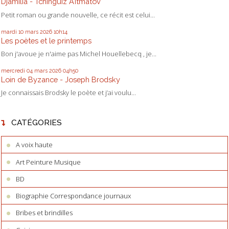
Djamilia - Tchinguiz Aïtmatov
Petit roman ou grande nouvelle, ce récit est celui...
mardi 10
mars 2026
10h14
Les poètes et le printemps
Bon j'avoue je n'aime pas Michel Houellebecq , je...
mercredi 04
mars 2026
04h50
Loin de Byzance - Joseph Brodsky
Je connaissais Brodsky le poète et j’ai voulu...
CATÉGORIES
A voix haute
Art Peinture Musique
BD
Biographie Correspondance journaux
Bribes et brindilles