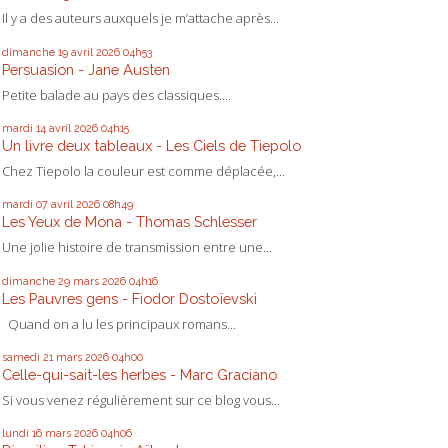
Il y a des auteurs auxquels je m’attache après...
dimanche 19
avril 2026
04h53
Persuasion - Jane Austen
Petite balade au pays des classiques....
mardi 14
avril 2026
04h15
Un livre deux tableaux - Les Ciels de Tiepolo
Chez Tiepolo la couleur est comme déplacée,...
mardi 07
avril 2026
08h49
Les Yeux de Mona - Thomas Schlesser
Une jolie histoire de transmission entre une...
dimanche 29
mars 2026
04h16
Les Pauvres gens - Fiodor Dostoïevski
Quand on a lu les principaux romans...
samedi 21
mars 2026
04h00
Celle-qui-sait-les herbes - Marc Graciano
Si vous venez régulièrement sur ce blog vous...
lundi 16
mars 2026
04h06