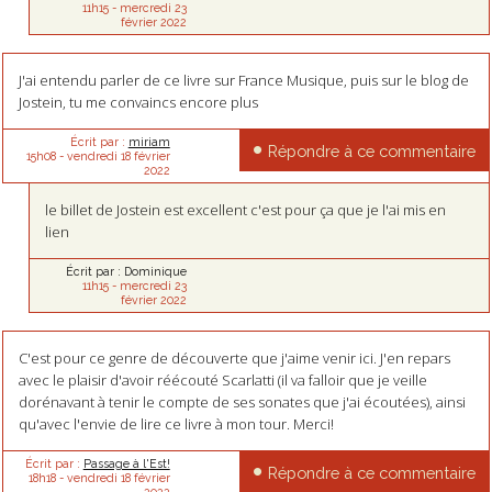
11h15
-
mercredi 23
février 2022
J'ai entendu parler de ce livre sur France Musique, puis sur le blog de
Jostein, tu me convaincs encore plus
Écrit par :
miriam
Répondre à ce commentaire
15h08
-
vendredi 18
février
2022
le billet de Jostein est excellent c'est pour ça que je l'ai mis en
lien
Écrit par :
Dominique
11h15
-
mercredi 23
février 2022
C'est pour ce genre de découverte que j'aime venir ici. J'en repars
avec le plaisir d'avoir réécouté Scarlatti (il va falloir que je veille
dorénavant à tenir le compte de ses sonates que j'ai écoutées), ainsi
qu'avec l'envie de lire ce livre à mon tour. Merci!
Écrit par :
Passage à l'Est!
Répondre à ce commentaire
18h18
-
vendredi 18
février
2022