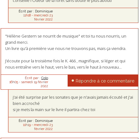
conseille l'Odeur de la foret sans doute le plus abouti
Écrit par :
Dominique
11h18
-
mercredi 23
février 2022
"Hélène Gestern se nourrit de musique" et toi tu nous nourris, un
grand merci.
Un livre qu'à première vue nous ne trouvons pas, mais ça viendra.
J’écoute pour la troisième fois le K. 466 , magnifique, si léger et qui
nous entraîne vers le haut, vers le bas, vers le haut à nouveau...
Écrit par :
Colo
Répondre à ce commentaire
16h05
-
samedi 19
février
2022
j'ai été surprise par les sonates que je n'avais jamais écouté et j'ai
bien accroché
si je mets la main sur le livre il partira chez toi
Écrit par :
Dominique
11h19
-
mercredi 23
février 2022