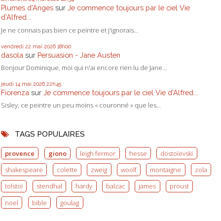
Plumes d'Anges
sur
Je commence toujours par le ciel Vie
d'Alfred...
Je ne connais pas bien ce peintre et j'ignorais...
vendredi 22
mai 2026
18h00
dasola
sur
Persuasion - Jane Austen
Bonjour Dominique, moi qui n'ai encore rien lu de Jane...
jeudi 14
mai 2026
22h45
Fiorenza
sur
Je commence toujours par le ciel Vie d'Alfred...
Sisley, ce peintre un peu moins « couronné » que les...
TAGS POPULAIRES
provence
giono
leigh fermor
hesse
dostoïevski
shakespeare
colette
zweig
woolf
montaigne
zola
tolstoï
stendhal
hardy
balzac
james
proust
noel
bible
goulag