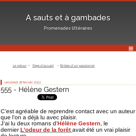
A sauts et à gambades
Promenades littéraires
Le retour
Page d'accueil
Bribes d'un passionné
vendredi 18
février 2022
555 - Hélène Gestern
C’est agréable de reprendre contact avec un auteur
que l’on a déjà lu avec plaisir.
J’ai lu deux romans d’
Hélène Gestern
, le
ê
dernier
L’odeur de la for
t
avait été un vrai plaisir
de lecture.