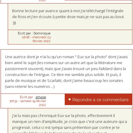
Bonne lecture par avance quant à moi j'ai téléchargé l'intégrale
de Ross et j'en écoute à petite dose mais je ne suis pas au bout
:)))
Écrit par :
Dominique
11h16
-
mercredi 23
février 2022
Une autrice dont je n'ai lu qu'un roman " Eux sur la photo" dont j'avais
bien aimé le sujet (les romans sur un autre art que la littérature me
passionnent souvent), mais que j'avais trouvé un peu faiblard dans la
construction de l'intrigue. Ce titre me semble plus solide. Et puis, il
parle de musique et de Scarlatti, dont j'aime beaucoup les sonates
(sans retenir les numéros ...)
Écrit par :
athalie
Répondre à ce commentaire
10h31
-
samedi 19
février
2022
j'ai lu mais pas chroniqué Eux sur la photo, effectivement il
manque un rien d'amplitude, je crois que c'est une auteure qui a
progressé, celui ci est sympa sans prétention par contre je te