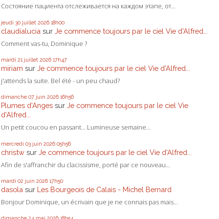
Состояние пациента отслеживается на каждом этапе, от...
jeudi 30
juillet 2026
18h00
claudialucia
sur
Je commence toujours par le ciel Vie d'Alfred...
Comment vas-tu, Dominique ?
mardi 21
juillet 2026
17h47
miriam
sur
Je commence toujours par le ciel Vie d'Alfred...
j'attends la suite. Bel été - un peu chaud?
dimanche 07
juin 2026
16h56
Plumes d'Anges
sur
Je commence toujours par le ciel Vie
d'Alfred...
Un petit coucou en passant... Lumineuse semaine...
mercredi 03
juin 2026
05h56
christw
sur
Je commence toujours par le ciel Vie d'Alfred...
Afin de s'affranchir du clacissisme, porté par ce nouveau...
mardi 02
juin 2026
17h50
dasola
sur
Les Bourgeois de Calais - Michel Bernard
Bonjour Dominique, un écrivain que je ne connais pas mais...
dimanche 24
mai 2026
18h54