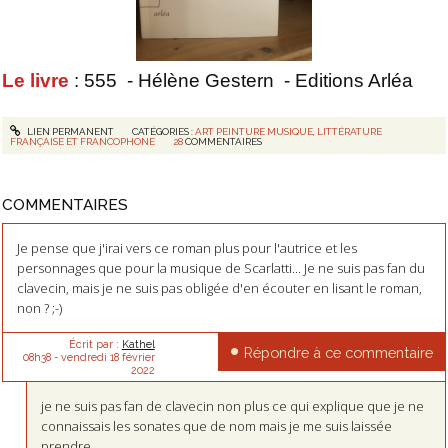
Le livre
: 555
- Hélène Gestern
- Editions Arléa
LIEN PERMANENT
CATÉGORIES :
ART PEINTURE MUSIQUE
,
LITTÉRATURE
FRANÇAISE ET FRANCOPHONE
28
COMMENTAIRES
COMMENTAIRES
Je pense que j'irai vers ce roman plus pour l'autrice et les
personnages que pour la musique de Scarlatti... Je ne suis pas fan du
clavecin, mais je ne suis pas obligée d'en écouter en lisant le roman,
non ? ;-)
Écrit par :
Kathel
Répondre à ce commentaire
08h38
-
vendredi 18
février
2022
je ne suis pas fan de clavecin non plus ce qui explique que je ne
connaissais les sonates que de nom mais je me suis laissée
prendre