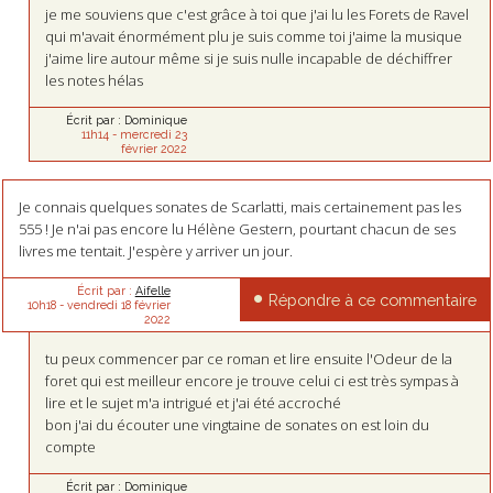
je me souviens que c'est grâce à toi que j'ai lu les Forets de Ravel
qui m'avait énormément plu je suis comme toi j'aime la musique
j'aime lire autour même si je suis nulle incapable de déchiffrer
les notes hélas
Écrit par :
Dominique
11h14
-
mercredi 23
février 2022
Je connais quelques sonates de Scarlatti, mais certainement pas les
555 ! Je n'ai pas encore lu Hélène Gestern, pourtant chacun de ses
livres me tentait. J'espère y arriver un jour.
Écrit par :
Aifelle
Répondre à ce commentaire
10h18
-
vendredi 18
février
2022
tu peux commencer par ce roman et lire ensuite l'Odeur de la
foret qui est meilleur encore je trouve celui ci est très sympas à
lire et le sujet m'a intrigué et j'ai été accroché
bon j'ai du écouter une vingtaine de sonates on est loin du
compte
Écrit par :
Dominique