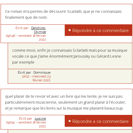
Ce roman m'a permis de découvrir Scarlatti, que je ne connaissais
finalement que de nom.
Écrit par :
Delphine-
Répondre à ce commentaire
Olympe
09h46
-
vendredi 18
février
2022
comme mooi, enfin je connaissais Sclarlatti mais pour sa musique
vocale ce que j'aime énormément Jaroussky ou Gérard Lesne
par exemple
Écrit par :
Dominique
11h12
-
mercredi 23
février 2022
quel plaisir de te revoir et avec un livre qui me tente, je ne suis pas
particulièrement musicienne, seulement un grand plaisir à l'écouter,
et je remarque que les livres sur la musique me plaisent beaucoup.
Écrit par :
luocine
Répondre à ce commentaire
09h52
-
vendredi 18
février
2022