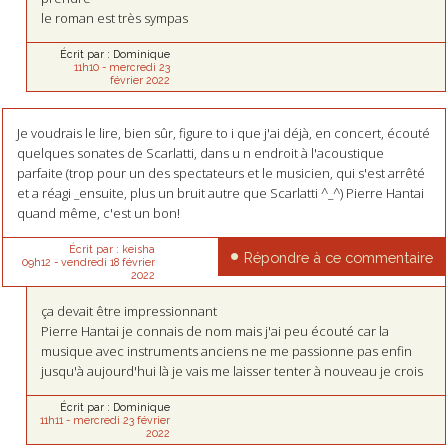
le roman est très sympas
Écrit par :
Dominique
11h10
-
mercredi 23
février 2022
Je voudrais le lire, bien sûr, figure to i que j'ai déjà, en concert, écouté
quelques sonates de Scarlatti, dans u n endroit à l'acoustique
parfaite (trop pour un des spectateurs et le musicien, qui s'est arrêté
et a réagi _ensuite, plus un bruit autre que Scarlatti ^_^) Pierre Hantai
quand même, c'est un bon!
Écrit par :
keisha
Répondre à ce commentaire
09h12
-
vendredi 18
février
2022
ça devait être impressionnant
Pierre Hantai je connais de nom mais j'ai peu écouté car la
musique avec instruments anciens ne me passionne pas enfin
jusqu'à aujourd'hui là je vais me laisser tenter à nouveau je crois
Écrit par :
Dominique
11h11
-
mercredi 23
février
2022