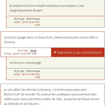
là vraiment le livre remplit totalement sa mission, il est
magnifiquement illustré
Écrit par :
Dominique
14h51
-
jeudi 11
janvier
2018
Quel joli voyage dans ce beau livre ,j'aimerais pouvoir un jour aller à
Ginerny .
Écrit par :
Aline
Répondre à ce commentaire
07h35
-
jeudi 11
janvier 2018
on fera un covoiturage
Écrit par :
Dominique
14h51
-
jeudi 11
janvier
2018
je suis allée l'an dernier à Giverny, c'est très beau mais avec
BEAUCOUP de monde ! Et surtout des asiatiques qui prennent des
selfies avec leurs perches à selfie de 1km... Je pense qu'il faut choisir
sa période et ses heures ...