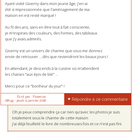
Ayant visité Giverny dans mon jeune âge, j'en ai
été si impressionnée que l'aménagement de ma
maison en est resté marqué !
Au fil des ans, sans en être tout à fait consciente,
je m'inspirais des couleurs, des formes, des tableaux
que j'y avais admirés.
Giverny est un univers de charme que vous me donnez
envie de retrouver ....dès que reviendront les beaux jours !
En attendant, je descends à la cuisine où m'attendent
les chaises "aux épis de blé" ...
Merci pour ce "bonheur du jour" !
Écrit par :
Fiorenza
Répondre à ce commentaire
08h45
-
jeudi 11
janvier 2018
Oh je peux comprendre ça car rien qu'avec les photos je suis
totalement sous le charme de cette maison
j'ai déjà feuilleté le livre de nombreuses fois et ce n'est pas fini