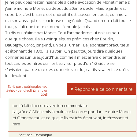
Je ne peux pas rester insensible à cette évocation de Monet même si
j'aime moins le Monet du début du 20ème siècle. Mais le jardin est
superbe, c'est bizarre cet endroit: il est faussement petit, comme la
maison aussi qui est spacieuse et agréable. Quand on en a fait tout le
tour, ça fait une trotte et on ne s'ennuie jamais.
Tu dis qui n'aime pas Monet. Tout l'art moderne lui doit un peu
quelque chose. Il a su voir quelques prémices chez Boudin,
Daubigny, Corot, Jongkind, un peu Turner .. Le japonisant précurseur
et étonnant de 1830, il a su voir.. On peut toujours dire quelques
conneries sur lui aujourd'hui, comme il m'est arrivé d'entendre, en
tout cas les peintres qui l'ont suivi sur plus d'un 1/2 siècle ne
s'avisaient pas de dire des conneries sur lui, car ils savaient ce qu'ils
lui devaient..
Écrit par :
patricegloanec
Répondre à ce commentaire
23h15
-
vendredi 12
janvier
2018
tout à fait d'accord avec ton commentaire
j'ai grâce à Aifelle mis la main sur la correspondance entre Monet
et Clémenceau et ce que je lis est très émouvant, intéressant et
rare
Écrit par :
Dominique