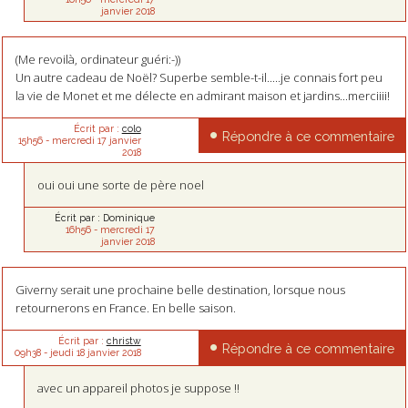
janvier 2018
(Me revoilà, ordinateur guéri:-))
Un autre cadeau de Noël? Superbe semble-t-il.....je connais fort peu
la vie de Monet et me délecte en admirant maison et jardins...merciiii!
Écrit par :
colo
Répondre à ce commentaire
15h56
-
mercredi 17
janvier
2018
oui oui une sorte de père noel
Écrit par :
Dominique
16h56
-
mercredi 17
janvier 2018
Giverny serait une prochaine belle destination, lorsque nous
retournerons en France. En belle saison.
Écrit par :
christw
Répondre à ce commentaire
09h38
-
jeudi 18
janvier 2018
avec un appareil photos je suppose !!