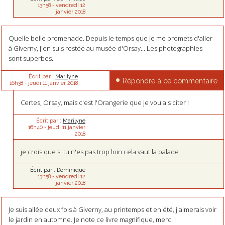
13h58
-
vendredi 12
janvier 2018
Quelle belle promenade. Depuis le temps que je me promets d'aller
à Giverny, j'en suis restée au musée d'Orsay... Les photographies
sont superbes.
Écrit par :
Marilyne
Répondre à ce commentaire
16h38
-
jeudi 11
janvier 2018
Certes, Orsay, mais c'est l'Orangerie que je voulais citer !
Écrit par :
Marilyne
16h40
-
jeudi 11
janvier
2018
je crois que si tu n'es pas trop loin cela vaut la balade
Écrit par :
Dominique
13h58
-
vendredi 12
janvier 2018
Je suis allée deux fois à Giverny, au printemps et en été, j'aimerais voir
le jardin en automne. Je note ce livre magnifique, merci !