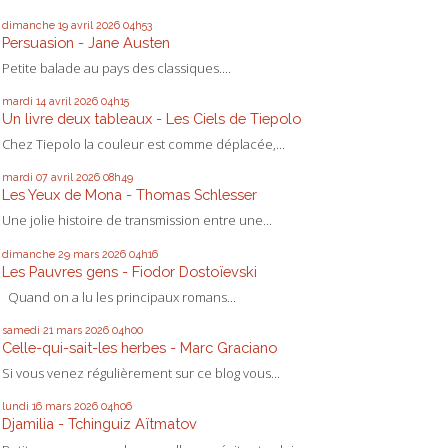
dimanche 19
avril 2026
04h53
Persuasion - Jane Austen
Petite balade au pays des classiques....
mardi 14
avril 2026
04h15
Un livre deux tableaux - Les Ciels de Tiepolo
Chez Tiepolo la couleur est comme déplacée,...
mardi 07
avril 2026
08h49
Les Yeux de Mona - Thomas Schlesser
Une jolie histoire de transmission entre une...
dimanche 29
mars 2026
04h16
Les Pauvres gens - Fiodor Dostoïevski
Quand on a lu les principaux romans...
samedi 21
mars 2026
04h00
Celle-qui-sait-les herbes - Marc Graciano
Si vous venez régulièrement sur ce blog vous...
lundi 16
mars 2026
04h06
Djamilia - Tchinguiz Aïtmatov