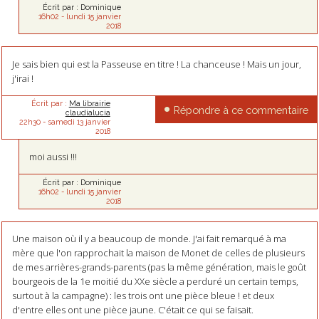
Écrit par :
Dominique
16h02
-
lundi 15
janvier
2018
Je sais bien qui est la Passeuse en titre ! La chanceuse ! Mais un jour,
j'irai !
Écrit par :
Ma librairie
Répondre à ce commentaire
claudialucia
22h30
-
samedi 13
janvier
2018
moi aussi !!!
Écrit par :
Dominique
16h02
-
lundi 15
janvier
2018
Une maison où il y a beaucoup de monde. J'ai fait remarqué à ma
mère que l'on rapprochait la maison de Monet de celles de plusieurs
de mes arrières-grands-parents (pas la même génération, mais le goût
bourgeois de la 1e moitié du XXe siècle a perduré un certain temps,
surtout à la campagne) : les trois ont une pièce bleue ! et deux
d'entre elles ont une pièce jaune. C'était ce qui se faisait.