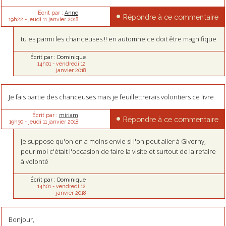
Écrit par :
Anne
Répondre à ce commentaire
19h22
-
jeudi 11
janvier 2018
tu es parmi les chanceuses !! en automne ce doit être magnifique
Écrit par :
Dominique
14h01
-
vendredi 12
janvier 2018
Je fais partie des chanceuses mais je feuillettrerais volontiers ce livre
Écrit par :
miriam
Répondre à ce commentaire
19h50
-
jeudi 11
janvier 2018
je suppose qu'on en a moins envie si l'on peut aller à Giverny,
pour moi c'était l'occasion de faire la visite et surtout de la refaire
à volonté
Écrit par :
Dominique
14h01
-
vendredi 12
janvier 2018
Bonjour,