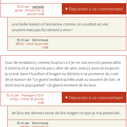
Écrit par :
nathalie
Répondre à ce commentaire
15h30
-
dimanche 14
janvier 2018
une belle maison à l'ancienne comme on voudrait en voir
souvent mais pas forcément y vivre !
Écrit par :
Dominique
16h03
-
lundi 15
janvier
2018
Que de tentations, comme toujours ici! Je ne suis encore jamais allée
à Giverny et je ne pense pas y aller de sitot, mais j'y associe toujours
la scene dans l'Aurélien d'Aragon ou Bérénice se promene du coté
de la maison de "ce grand vieillard qu'elle avait vu souvent de loin, et
dont tout le pays parlait". Un grand moment de lecture.
Écrit par :
Passage à l'Est!
Répondre à ce commentaire
22h53
-
mardi 16
janvier
2018
ah là tu me donnes envie de lire Aragon ce que je n'ai jamais fait
Écrit par :
Dominique
16h56
-
mercredi 17