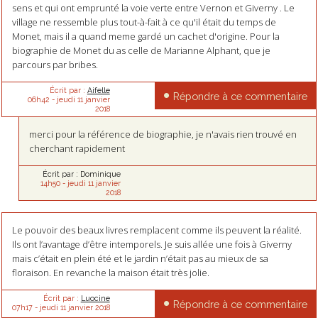
sens et qui ont emprunté la voie verte entre Vernon et Giverny . Le
village ne ressemble plus tout-à-fait à ce qu'il était du temps de
Monet, mais il a quand meme gardé un cachet d'origine. Pour la
biographie de Monet du as celle de Marianne Alphant, que je
parcours par bribes.
Écrit par :
Aifelle
Répondre à ce commentaire
06h42
-
jeudi 11
janvier
2018
merci pour la référence de biographie, je n'avais rien trouvé en
cherchant rapidement
Écrit par :
Dominique
14h50
-
jeudi 11
janvier
2018
Le pouvoir des beaux livres remplacent comme ils peuvent la réalité.
Ils ont l’avantage d’être intemporels. Je suis allée une fois à Giverny
mais c’était en plein été et le jardin n’était pas au mieux de sa
floraison. En revanche la maison était très jolie.
Écrit par :
Luocine
Répondre à ce commentaire
07h17
-
jeudi 11
janvier 2018