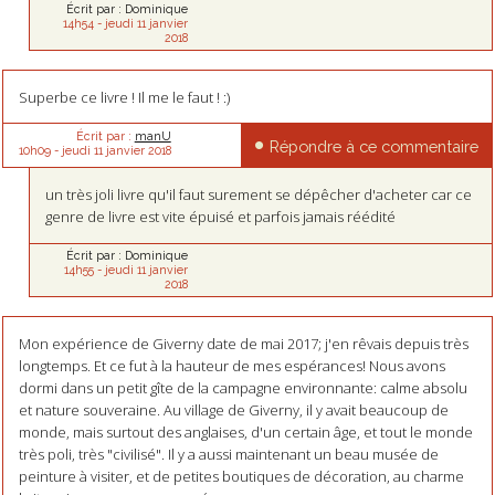
Écrit par :
Dominique
14h54
-
jeudi 11
janvier
2018
Superbe ce livre ! Il me le faut ! :)
Écrit par :
manU
Répondre à ce commentaire
10h09
-
jeudi 11
janvier 2018
un très joli livre qu'il faut surement se dépêcher d'acheter car ce
genre de livre est vite épuisé et parfois jamais réédité
Écrit par :
Dominique
14h55
-
jeudi 11
janvier
2018
Mon expérience de Giverny date de mai 2017; j'en rêvais depuis très
longtemps. Et ce fut à la hauteur de mes espérances! Nous avons
dormi dans un petit gîte de la campagne environnante: calme absolu
et nature souveraine. Au village de Giverny, il y avait beaucoup de
monde, mais surtout des anglaises, d'un certain âge, et tout le monde
très poli, très "civilisé". Il y a aussi maintenant un beau musée de
peinture à visiter, et de petites boutiques de décoration, au charme