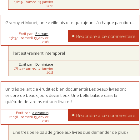
17h19
-
samedi 13
janvier
2018
Giverny et Monet, une vieille histoire qui rajeunit à chaque parution....
Écrit par :
Enitram
Répondre à ce commentaire
15h37
-
samedi 13
janvier
2018
l'art est vraiment intemporel
Écrit par :
Dominique
17h19
-
samedi 13
janvier
2018
Un très bel article érudit et bien documenté! Les beaux livres ont
encore de beaux jours devant eux! Une belle balade dans la
quiétude de jardins extraordinaires!
Écrit par :
alezandro
Répondre à ce commentaire
21h58
-
samedi 13
janvier
2018
une très belle balade grâce aux livres que demander de plus ?