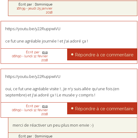
Écrit par :
Dominique
16h39
-
jeudi 25
janvier
2018
https://youtu.be/y22RuppwiVU
ce fut une agréable journée ! et j'ai adoré ça !
Écrit par :
eva
Répondre à ce commentaire
06h50
-
lundi 12
février
2018
https://youtu.be/y22RuppwiVU
oui, ce fut une agréable visite !...Je n'y suis allée qu'une fois (en
septembre) et j'ai adoré ça ! Le musée y compris !
Écrit par :
eva
Répondre à ce commentaire
06h50
-
lundi 12
février
2018
merci de réactiver un peu plus mon envie :-)
Écrit par :
Dominique