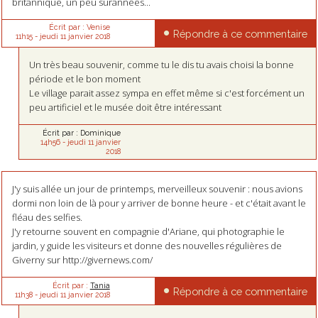
britannique, un peu surannées...
Écrit par :
Venise
Répondre à ce commentaire
11h15
-
jeudi 11
janvier 2018
Un très beau souvenir, comme tu le dis tu avais choisi la bonne
période et le bon moment
Le village parait assez sympa en effet même si c'est forcément un
peu artificiel et le musée doit être intéressant
Écrit par :
Dominique
14h56
-
jeudi 11
janvier
2018
J'y suis allée un jour de printemps, merveilleux souvenir : nous avions
dormi non loin de là pour y arriver de bonne heure - et c'était avant le
fléau des selfies.
J'y retourne souvent en compagnie d'Ariane, qui photographie le
jardin, y guide les visiteurs et donne des nouvelles régulières de
Giverny sur http://givernews.com/
Écrit par :
Tania
Répondre à ce commentaire
11h38
-
jeudi 11
janvier 2018