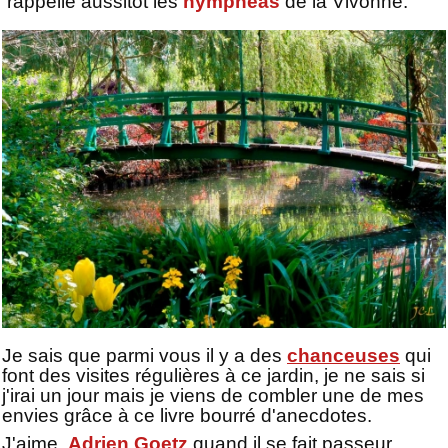
rappelle aussitôt les
nymphéas
de la Vivonne.
Je sais que parmi vous il y a des
chanceuses
qui
font des visites régulières à ce jardin, je ne sais si
j'irai un jour mais je viens de combler une de mes
envies grâce à ce livre bourré d'anecdotes.
J'aime
Adrien Goetz
quand il se fait passeur