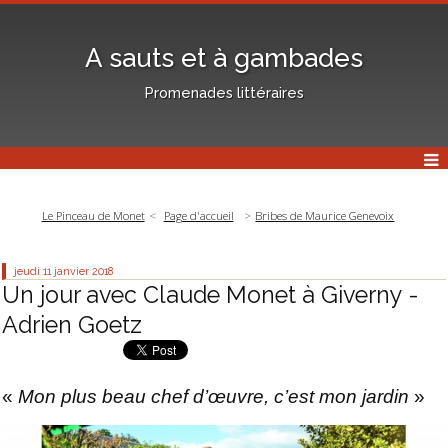
A sauts et à gambades
Promenades littéraires
Le Pinceau de Monet
Page d'accueil
Bribes de Maurice Genevoix
jeudi 11
janvier 2018
Un jour avec Claude Monet à Giverny -
Adrien Goetz
«
Mon plus beau chef d’œuvre, c’est mon jardin
»