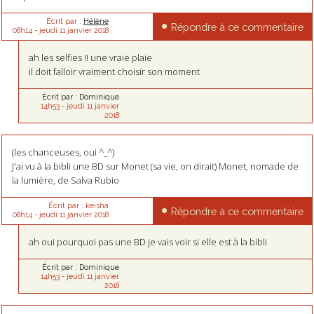
Écrit par :
Hélène
Répondre à ce commentaire
08h14
-
jeudi 11
janvier 2018
ah les selfies !! une vraie plaie
il doit falloir vraiment choisir son moment
Écrit par :
Dominique
14h53
-
jeudi 11
janvier
2018
(les chanceuses, oui ^_^)
J'ai vu à la bibli une BD sur Monet (sa vie, on dirait) Monet, nomade de
la lumière, de Salva Rubio
Écrit par :
keisha
Répondre à ce commentaire
08h14
-
jeudi 11
janvier 2018
ah oui pourquoi pas une BD je vais voir si elle est à la bibli
Écrit par :
Dominique
14h53
-
jeudi 11
janvier
2018