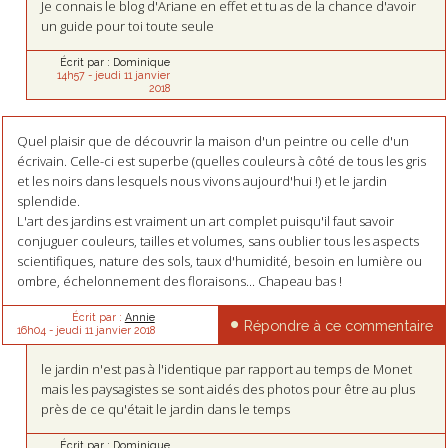
Je connais le blog d'Ariane en effet et tu as de la chance d'avoir
un guide pour toi toute seule
Écrit par :
Dominique
14h57
-
jeudi 11
janvier
2018
Quel plaisir que de découvrir la maison d'un peintre ou celle d'un
écrivain. Celle-ci est superbe (quelles couleurs à côté de tous les gris
et les noirs dans lesquels nous vivons aujourd'hui !) et le jardin
splendide.
L'art des jardins est vraiment un art complet puisqu'il faut savoir
conjuguer couleurs, tailles et volumes, sans oublier tous les aspects
scientifiques, nature des sols, taux d'humidité, besoin en lumière ou
ombre, échelonnement des floraisons... Chapeau bas !
Écrit par :
Annie
Répondre à ce commentaire
16h04
-
jeudi 11
janvier 2018
le jardin n'est pas à l'identique par rapport au temps de Monet
mais les paysagistes se sont aidés des photos pour être au plus
près de ce qu'était le jardin dans le temps
Écrit par :
Dominique