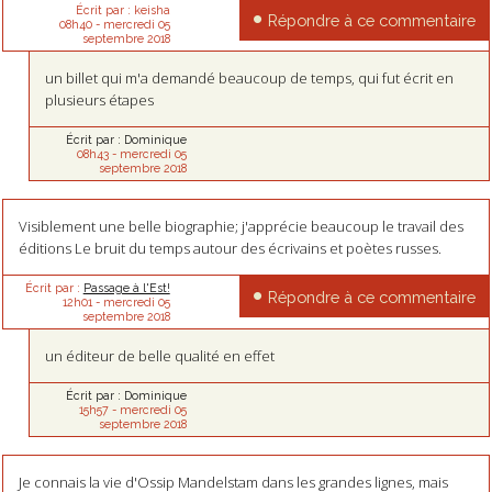
Écrit par :
keisha
Répondre à ce commentaire
08h40
-
mercredi 05
septembre 2018
un billet qui m'a demandé beaucoup de temps, qui fut écrit en
plusieurs étapes
Écrit par :
Dominique
08h43
-
mercredi 05
septembre 2018
Visiblement une belle biographie; j'apprécie beaucoup le travail des
éditions Le bruit du temps autour des écrivains et poètes russes.
Écrit par :
Passage à l'Est!
Répondre à ce commentaire
12h01
-
mercredi 05
septembre 2018
un éditeur de belle qualité en effet
Écrit par :
Dominique
15h57
-
mercredi 05
septembre 2018
Je connais la vie d'Ossip Mandelstam dans les grandes lignes, mais