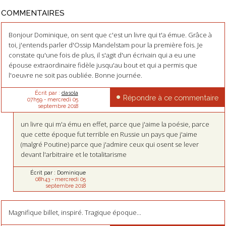
COMMENTAIRES
Bonjour Dominique, on sent que c'est un livre qui t'a émue. Grâce à
toi, j'entends parler d'Ossip Mandelstam pour la première fois. Je
constate qu'une fois de plus, il s'agit d'un écrivain qui a eu une
épouse extraordinaire fidèle jusqu'au bout et qui a permis que
l'oeuvre ne soit pas oubliée. Bonne journée.
Écrit par :
dasola
Répondre à ce commentaire
07h59
-
mercredi 05
septembre 2018
un livre qui m'a ému en effet, parce que j'aime la poésie, parce
que cette époque fut terrible en Russie un pays que j'aime
(malgré Poutine) parce que j'admire ceux qui osent se lever
devant l'arbitraire et le totalitarisme
Écrit par :
Dominique
08h43
-
mercredi 05
septembre 2018
Magnifique billet, inspiré. Tragique époque...