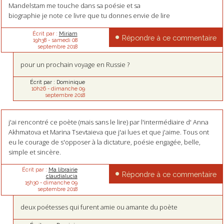
Mandelstam me touche dans sa poésie et sa
biographie je note ce livre que tu donnes envie de lire
Écrit par :
Miriam
Répondre à ce commentaire
19h38
-
samedi 08
septembre 2018
pour un prochain voyage en Russie ?
Écrit par :
Dominique
10h26
-
dimanche 09
septembre 2018
j'ai rencontré ce poète (mais sans le lire) par l'intermédiaire d' Anna
Akhmatova et Marina Tsevtaieva que j'ai lues et que j'aime. Tous ont
eu le courage de s'opposer à la dictature, poésie engagée, belle,
simple et sincère.
Écrit par :
Ma librairie
Répondre à ce commentaire
claudialucia
15h30
-
dimanche 09
septembre 2018
deux poétesses qui furent amie ou amante du poète