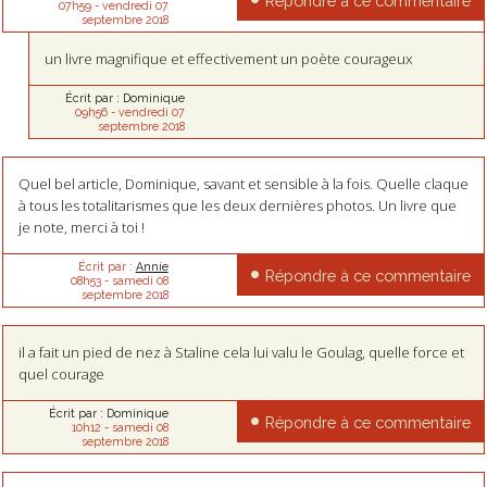
Répondre à ce commentaire
07h59
-
vendredi 07
septembre 2018
un livre magnifique et effectivement un poète courageux
Écrit par :
Dominique
09h56
-
vendredi 07
septembre 2018
Quel bel article, Dominique, savant et sensible à la fois. Quelle claque
à tous les totalitarismes que les deux dernières photos. Un livre que
je note, merci à toi !
Écrit par :
Annie
Répondre à ce commentaire
08h53
-
samedi 08
septembre 2018
il a fait un pied de nez à Staline cela lui valu le Goulag, quelle force et
quel courage
Écrit par :
Dominique
Répondre à ce commentaire
10h12
-
samedi 08
septembre 2018