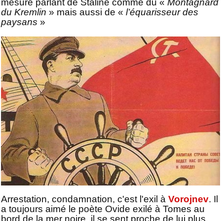
mesure parlant de Staline comme du «
Montagnard
du Kremlin
» mais aussi de «
l’équarisseur des
paysans
»
Arrestation, condamnation, c'est l'exil à
Vorojnev
. Il
a toujours aimé le poète Ovide exilé à Tomes au
bord de la mer noire, il se sent proche de lui plus