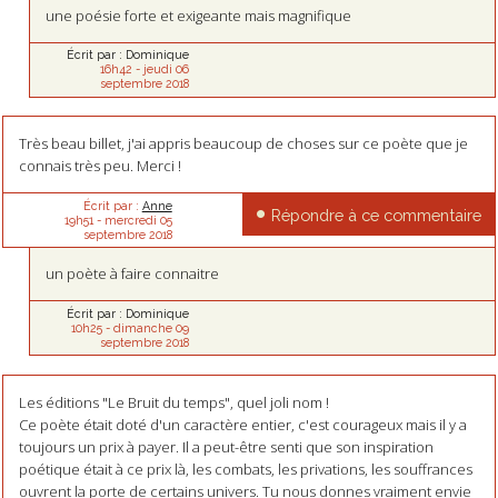
une poésie forte et exigeante mais magnifique
Écrit par :
Dominique
16h42
-
jeudi 06
septembre 2018
Très beau billet, j'ai appris beaucoup de choses sur ce poète que je
connais très peu. Merci !
Écrit par :
Anne
Répondre à ce commentaire
19h51
-
mercredi 05
septembre 2018
un poète à faire connaitre
Écrit par :
Dominique
10h25
-
dimanche 09
septembre 2018
Les éditions "Le Bruit du temps", quel joli nom !
Ce poète était doté d'un caractère entier, c'est courageux mais il y a
toujours un prix à payer. Il a peut-être senti que son inspiration
poétique était à ce prix là, les combats, les privations, les souffrances
ouvrent la porte de certains univers. Tu nous donnes vraiment envie