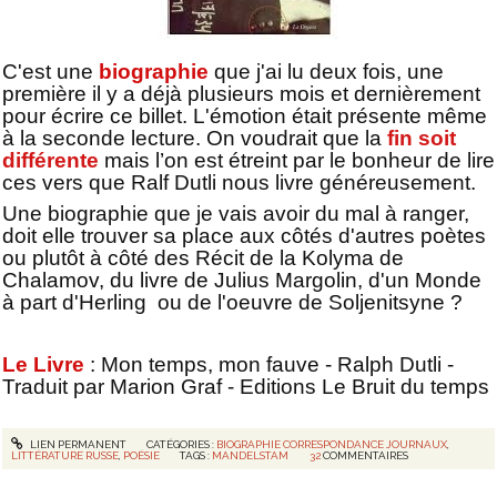
C'est une
biographie
que j'ai lu deux fois, une
première il y a déjà plusieurs mois et dernièrement
pour écrire ce billet. L'émotion était présente même
à la seconde lecture. On voudrait que la
fin soit
différente
mais l’on est étreint par le bonheur de lire
ces vers que Ralf Dutli nous livre généreusement.
Une biographie que je vais avoir du mal à ranger,
doit elle trouver sa place aux côtés d'autres poètes
ou plutôt à côté des Récit de la Kolyma de
Chalamov, du livre de Julius Margolin, d'un Monde
à part d'Herling ou de l'oeuvre de Soljenitsyne ?
Le Livre
: Mon temps, mon fauve - Ralph Dutli -
Traduit par Marion Graf - Editions Le Bruit du temps
LIEN PERMANENT
CATÉGORIES :
BIOGRAPHIE CORRESPONDANCE JOURNAUX
,
LITTÉRATURE RUSSE
,
POÉSIE
TAGS :
MANDELSTAM
32
COMMENTAIRES