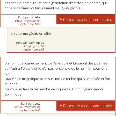
pas dans le détail. Toute cette génération d'artistes, de poètes, qui
ont été décimés, ça fait vraiment mal. Quel gâchis !
Écrit par :
Aifelle
Répondre à ce commentaire
13h52
-
mercredi 05
septembre 2018
un énorme gâchis en effet
Écrit par :
Dominique
16h41
-
jeudi 06
septembre 2018
Un nom que, curieusement car j'ai étudié et lu/traduit des poèmes
de Marina Tsvetaïeva, je n'ai pas rencontré-ou je ne m'en souviens
pas.
Grâce à ce magnifique billet sur une vie terible qui t'a captivée et fort
touchée.
me voilà partie à la recherche de sa poésie. Un tout grand merci
Dominique.
Écrit par :
colo
Répondre à ce commentaire
18h26
-
mercredi 05
septembre 2018