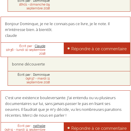
Écrit par :
Dominique
16h01
-
dimanche 09
septembre 2018
Bonjour Dominque, je ne le connais pas ce livre, je le note. Il
m'intéresse bien. à bientôt.
claude
Écrit par :
Claude
Répondre à ce commentaire
11h36
-
lundi 10
septembre
2018
bonne découverte
Écrit par :
Dominique
09h37
-
mardi 11
septembre 2018
C'est une existence bouleversante. J'ai entendu ou vu plusieurs
documentaires sur lui, sans jamais passer le pas en lisant ses
oeuvres. Il faudrait que je m'y décide, vu les nombreuses parutions
récentes. Merci de nous en parler !
Écrit par :
nathalie
Répondre à ce commentaire
09h31
-
mardi 11
septembre