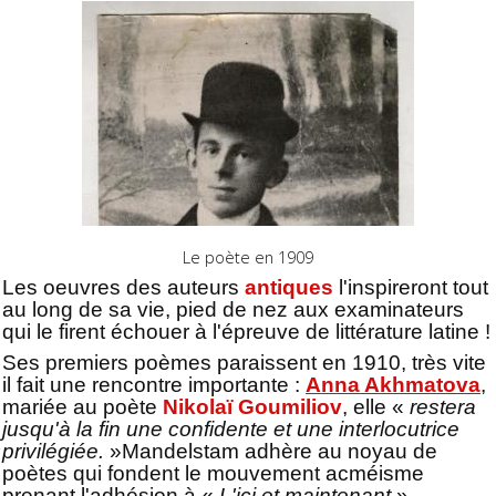
Le poète en 1909
Les oeuvres des auteurs
antiques
l'inspireront tout
au long de sa vie, pied de nez aux examinateurs
qui le firent échouer à l'épreuve de littérature latine !
Ses premiers poèmes paraissent en 1910, très vite
il fait une rencontre importante :
Anna Akhmatova
,
mariée au poète
Nikolaï Goumiliov
, elle «
restera
jusqu'à la fin une confidente et une interlocutrice
privilégiée.
»
Mandelstam adhère au noyau de
poètes qui fondent le mouvement acméisme
prenant l'adhésion à «
L'ici et maintenant
»