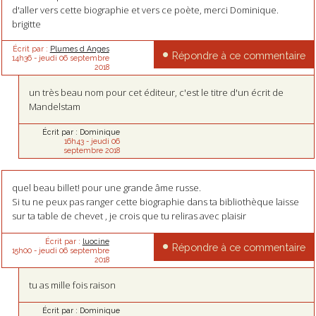
d'aller vers cette biographie et vers ce poète, merci Dominique.
brigitte
Écrit par :
Plumes d Anges
Répondre à ce commentaire
14h36
-
jeudi 06
septembre
2018
un très beau nom pour cet éditeur, c'est le titre d'un écrit de
Mandelstam
Écrit par :
Dominique
16h43
-
jeudi 06
septembre 2018
quel beau billet! pour une grande âme russe.
Si tu ne peux pas ranger cette biographie dans ta bibliothèque laisse
sur ta table de chevet , je crois que tu reliras avec plaisir
Écrit par :
luocine
Répondre à ce commentaire
15h00
-
jeudi 06
septembre
2018
tu as mille fois raison
Écrit par :
Dominique