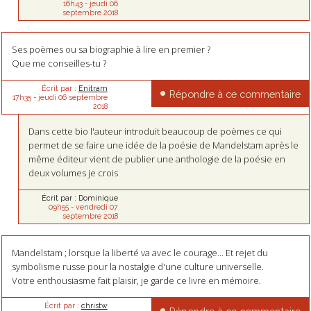
16h43
-
jeudi 06
septembre 2018
Ses poèmes ou sa biographie à lire en premier ?
Que me conseilles-tu ?
Écrit par :
Enitram
Répondre à ce commentaire
17h35
-
jeudi 06
septembre
2018
Dans cette bio l'auteur introduit beaucoup de poèmes ce qui
permet de se faire une idée de la poésie de Mandelstam après le
même éditeur vient de publier une anthologie de la poésie en
deux volumes je crois
Écrit par :
Dominique
09h55
-
vendredi 07
septembre 2018
Mandelstam ; lorsque la liberté va avec le courage... Et rejet du
symbolisme russe pour la nostalgie d'une culture universelle.
Votre enthousiasme fait plaisir, je garde ce livre en mémoire.
Écrit par :
christw