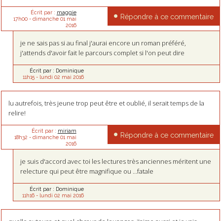
Écrit par :
maggie
Répondre à ce commentaire
17h00
-
dimanche 01
mai
2016
je ne sais pas si au final j'aurai encore un roman préféré,
j'attends d'avoir fait le parcours complet si l'on peut dire
Écrit par :
Dominique
11h15
-
lundi 02
mai 2016
lu autrefois, très jeune trop peut être et oublié, il serait temps de la
relire!
Écrit par :
miriam
Répondre à ce commentaire
18h32
-
dimanche 01
mai
2016
je suis d'accord avec toi les lectures très anciennes méritent une
relecture qui peut être magnifique ou ...fatale
Écrit par :
Dominique
11h16
-
lundi 02
mai 2016