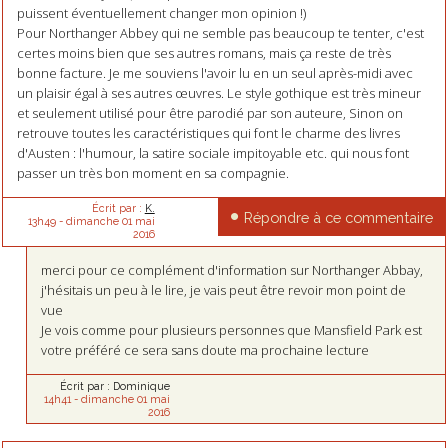
puissent éventuellement changer mon opinion !)
Pour Northanger Abbey qui ne semble pas beaucoup te tenter, c'est
certes moins bien que ses autres romans, mais ça reste de très
bonne facture. Je me souviens l'avoir lu en un seul après-midi avec
un plaisir égal à ses autres œuvres. Le style gothique est très mineur
et seulement utilisé pour être parodié par son auteure, Sinon on
retrouve toutes les caractéristiques qui font le charme des livres
d'Austen : l'humour, la satire sociale impitoyable etc. qui nous font
passer un très bon moment en sa compagnie.
Écrit par :
K.
Répondre à ce commentaire
13h49
-
dimanche 01
mai
2016
merci pour ce complément d'information sur Northanger Abbay,
j'hésitais un peu à le lire, je vais peut être revoir mon point de
vue
Je vois comme pour plusieurs personnes que Mansfield Park est
votre préféré ce sera sans doute ma prochaine lecture
Écrit par :
Dominique
14h41
-
dimanche 01
mai
2016