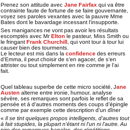
Prenez son attitude avec
Jane Fairfax
qui va être
contrainte faute de fortune de se faire gouvernante,
voyez ses paroles vexantes avec la pauvre Mme
Bates dont le bavardage incessant l’insupporte.
Ses manigances ne vont pas avoir les résultats
escomptés avec Mr
Elton
le pasteur, Miss Smith ou
le fringant
Frank Churchill
, qui vont tour à tour lui
causer bien des tourments.
Le lecteur est mis dans la
confidence
des erreurs
d’Emma, il peut choisir de s’en agacer, de s’en
attrister ou tout simplement en rire comme je l’ai
fait.
Quel tableau superbe de cette micro société, J
ane
Austen
alterne entre ironie, humour, analyse
sévère, ses remarques sont parfois le reflet de sa
pensée et à d’autres moments des coups d’épingle
comme par exemple cette description d’un dîner
«
Il se tint quelques propos intelligents, d’autres tout
à fait stupides, la plupart n’étant ni l’un ni l’autre. Au
pire des remarques banales, des répétitions