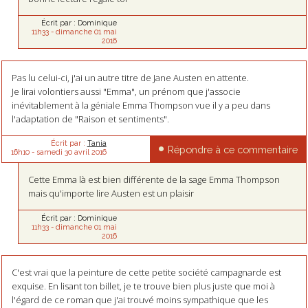
Écrit par :
Dominique
11h33
-
dimanche 01
mai
2016
Pas lu celui-ci, j'ai un autre titre de Jane Austen en attente.
Je lirai volontiers aussi "Emma", un prénom que j'associe
inévitablement à la géniale Emma Thompson vue il y a peu dans
l'adaptation de "Raison et sentiments".
Écrit par :
Tania
Répondre à ce commentaire
16h10
-
samedi 30
avril 2016
Cette Emma là est bien différente de la sage Emma Thompson
mais qu'importe lire Austen est un plaisir
Écrit par :
Dominique
11h33
-
dimanche 01
mai
2016
C'est vrai que la peinture de cette petite société campagnarde est
exquise. En lisant ton billet, je te trouve bien plus juste que moi à
l'égard de ce roman que j'ai trouvé moins sympathique que les