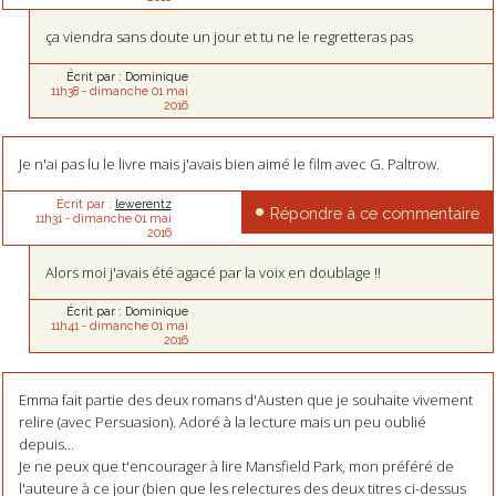
ça viendra sans doute un jour et tu ne le regretteras pas
Écrit par :
Dominique
11h38
-
dimanche 01
mai
2016
Je n'ai pas lu le livre mais j'avais bien aimé le film avec G. Paltrow.
Écrit par :
lewerentz
Répondre à ce commentaire
11h31
-
dimanche 01
mai
2016
Alors moi j'avais été agacé par la voix en doublage !!
Écrit par :
Dominique
11h41
-
dimanche 01
mai
2016
Emma fait partie des deux romans d'Austen que je souhaite vivement
relire (avec Persuasion). Adoré à la lecture mais un peu oublié
depuis...
Je ne peux que t'encourager à lire Mansfield Park, mon préféré de
l'auteure à ce jour (bien que les relectures des deux titres ci-dessus