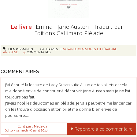
Le livre
: Emma - Jane Austen - Traduit par -
Editions Gallimard Pléiade
LIEN PERMANENT
CATÉGORIES :
LES GRANDS CLASSIQUES
,
LITTÉRATURE
ANGLAISE
44
COMMENTAIRES
COMMENTAIRES
J'ai écouté la lecture de Lady Susan suite à l'un de tes billets et cela
m'a donné envie de continuer à découvrir Jane Austen mais je ne l'ai
toujours pas fait.
J'avais noté les deux tomes en pléiade. Je vais peut-être me lancer car
on les trouve d'occasion et ton billet me donne bien envie de
poursuivre....
Écrit par :
Nadejda
Répondre à ce commentaire
08h15
-
samedi 30
avril 2016