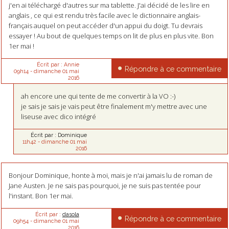
j'en ai téléchargé d'autres sur ma tablette. J'ai décidé de les lire en
anglais , ce qui est rendu très facile avec le dictionnaire anglais-
français auquel on peut accéder d'un appui du doigt. Tu devrais
essayer ! Au bout de quelques temps on lit de plus en plus vite. Bon
1er mai !
Écrit par :
Annie
Répondre à ce commentaire
09h14
-
dimanche 01
mai
2016
ah encore une qui tente de me convertir à la VO :-)
je sais je sais je vais peut être finalement m'y mettre avec une
liseuse avec dico intégré
Écrit par :
Dominique
11h42
-
dimanche 01
mai
2016
Bonjour Dominique, honte à moi, mais je n'ai jamais lu de roman de
Jane Austen. Je ne sais pas pourquoi, je ne suis pas tentée pour
l'instant. Bon 1er mai.
Écrit par :
dasola
Répondre à ce commentaire
09h54
-
dimanche 01
mai
2016