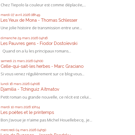
Chez Tiepolo la couleur est comme déplacée,...
mardi 07
avril 2026
08h49
Les Yeux de Mona - Thomas Schlesser
Une jolie histoire de transmission entre une...
dimanche 29
mars 2026
04h16
Les Pauvres gens - Fiodor Dostoïevski
Quand on a lu les principaux romans...
samedi 21
mars 2026
04h00
Celle-qui-sait-les herbes - Marc Graciano
Si vous venez régulièrement sur ce blog vous...
lundi 16
mars 2026
04h06
Djamilia - Tchinguiz Aïtmatov
Petit roman ou grande nouvelle, ce récit est celui...
mardi 10
mars 2026
10h14
Les poètes et le printemps
Bon j'avoue je n'aime pas Michel Houellebecq , je...
mercredi 04
mars 2026
04h50