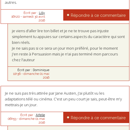
autres.
Écrit par :
Lilly
Répondre à ce commentaire
16h20
-
samedi 30
avril
2016
je viens d'aller lire ton billet et je ne te trouve pas injuste
simplement tu appuies sur certains aspects du caractère qui sont
bien réels.
Je ne sais pas si ce sera un jour mon préféré, pour le moment
j'en reste à Persuasion mais je n'ai pas terminé mon parcours
chez l'auteur
Écrit par :
Dominique
11h36
-
dimanche 01
mai
2016
Je ne suis pas très attirée par Jane Austen, j'ai plutôt vu les
adaptations télé ou cinéma. C'est un peu court je sais, peut-être m'y
mettrais-je un jour.
Écrit par :
Aifelle
Répondre à ce commentaire
06h53
-
dimanche 01
mai
2016