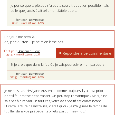
je pense que la pléiade n'a pas la seule traduction possible mais
celle que j'avais était tellement faible que ...
Écrit par :
Dominique
11h18
-
lundi 02
mai 2016
Bonjour, me revoilà.
Ah, Jane Austen.... je ne m'en lasse pas.
Écrit par :
Bonheur du Jour
Répondre à ce commentaire
05h43
-
mardi 03
mai 2016
Et je crois que dans la foulée je vais poursuivre mon parcours
Écrit par :
Dominique
10h35
-
mardi 03
mai 2016
Je ne suis pas très "Jane Austen" : comme toujours il y a un a priori
dont il faudrait se débarrasser. Un peu trop romantique ? Mais je ne
sais pas à dire vrai. En tout cas, votre avis positif est convaincant.
Et cette lecture désastreuse, c'était quoi ? (Je n'ai guère le temps de
fouiller dans vos précédents billets, pardonnez-moi...)