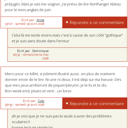
préjugés. Mais je vais me soigner, j'ai prévu de lire Northanger Abbey
pour le mois anglais de juin.
Écrit par :
Anne
Répondre à ce commentaire
13h17
-
samedi 30
avril 2016
Celui là me tente moins mais c'est à cause de son côté "gothique"
et je suis sans doute dans l'erreur
Écrit par :
Dominique
11h32
-
dimanche 01
mai
2016
Merci pour ce billet, si joliment illustré aussi...en plus de vraiment
donner envie de le lire. Ni une ni deux, il est déjà sur ma liseuse. Dès
que mes yeux arrêteront de piquer/pleurer, je le lis et te dis.
Bon week-end, pluies et vent....un beso
Écrit par :
Colo
Répondre à ce commentaire
15h35
-
samedi 30
avril 2016
ah je vois que je ne suis pas la seule à avoir des problèmes
oculaires !!
bonne lecture régale toi