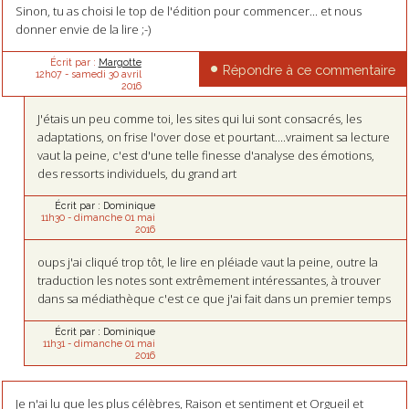
Sinon, tu as choisi le top de l'édition pour commencer... et nous
donner envie de la lire ;-)
Écrit par :
Margotte
Répondre à ce commentaire
12h07
-
samedi 30
avril
2016
J'étais un peu comme toi, les sites qui lui sont consacrés, les
adaptations, on frise l'over dose et pourtant....vraiment sa lecture
vaut la peine, c'est d'une telle finesse d'analyse des émotions,
des ressorts individuels, du grand art
Écrit par :
Dominique
11h30
-
dimanche 01
mai
2016
oups j'ai cliqué trop tôt, le lire en pléiade vaut la peine, outre la
traduction les notes sont extrêmement intéressantes, à trouver
dans sa médiathèque c'est ce que j'ai fait dans un premier temps
Écrit par :
Dominique
11h31
-
dimanche 01
mai
2016
Je n'ai lu que les plus célèbres, Raison et sentiment et Orgueil et