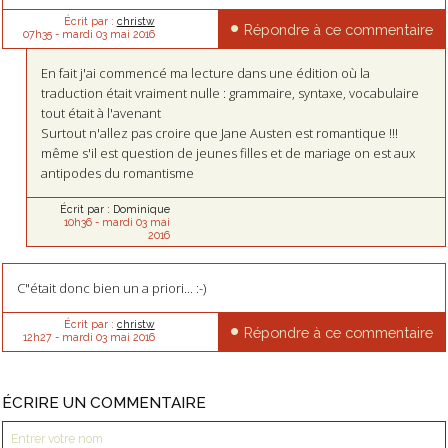
Écrit par :
christw
Répondre à ce commentaire
07h35
-
mardi 03
mai 2016
En fait j'ai commencé ma lecture dans une édition où la
traduction était vraiment nulle : grammaire, syntaxe, vocabulaire
tout était à l'avenant
Surtout n'allez pas croire que Jane Austen est romantique !!!
même s'il est question de jeunes filles et de mariage on est aux
antipodes du romantisme
Écrit par :
Dominique
10h36
-
mardi 03
mai
2016
C"était donc bien un a priori... :-)
Écrit par :
christw
Répondre à ce commentaire
12h27
-
mardi 03
mai 2016
ÉCRIRE UN COMMENTAIRE