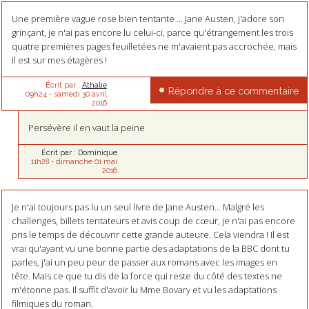
Une première vague rose bien tentante ... Jane Austen, j'adore son
grinçant, je n'ai pas encore lu celui-ci, parce qu'étrangement les trois
quatre premières pages feuilletées ne m'avaient pas accrochée, mais
il est sur mes étagères !
Écrit par :
Athalie
Répondre à ce commentaire
09h24
-
samedi 30
avril
2016
Persévère il en vaut la peine
Écrit par :
Dominique
11h28
-
dimanche 01
mai
2016
Je n'ai toujours pas lu un seul livre de Jane Austen... Malgré les
challenges, billets tentateurs et avis coup de cœur, je n'ai pas encore
pris le temps de découvrir cette grande auteure. Cela viendra ! Il est
vrai qu'ayant vu une bonne partie des adaptations de la BBC dont tu
parles, j'ai un peu peur de passer aux romans avec les images en
tête. Mais ce que tu dis de la force qui reste du côté des textes ne
m'étonne pas. Il suffit d'avoir lu Mme Bovary et vu les adaptations
filmiques du roman.