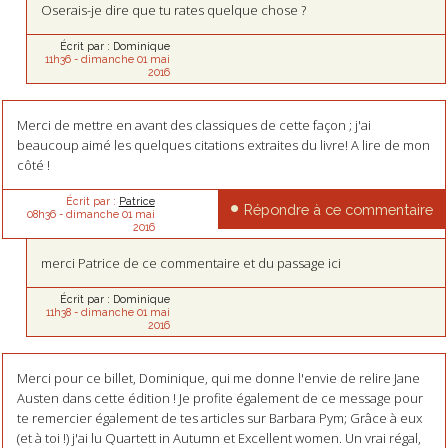
Oserais-je dire que tu rates quelque chose ?
Écrit par :
Dominique
11h36
-
dimanche 01
mai
2016
Merci de mettre en avant des classiques de cette façon ; j'ai
beaucoup aimé les quelques citations extraites du livre! A lire de mon
côté !
Écrit par :
Patrice
Répondre à ce commentaire
08h36
-
dimanche 01
mai
2016
merci Patrice de ce commentaire et du passage ici
Écrit par :
Dominique
11h38
-
dimanche 01
mai
2016
Merci pour ce billet, Dominique, qui me donne l'envie de relire Jane
Austen dans cette édition ! Je profite également de ce message pour
te remercier également de tes articles sur Barbara Pym; Grâce à eux
(et à toi !) j'ai lu Quartett in Autumn et Excellent women. Un vrai régal,