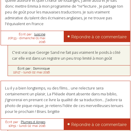
quelle auteure et quel chœur de louanges, j'aime aussi et je vais
donc mettre Emma à mon programme de "re"lecture , Je partage ton
peu de goût pour les mauvaises traductions. Je suis vraiment
admirative du talent des écrivaines anglaises, je ne trouve pas
l'équivalent en France
Écrit par :
luocine
Répondre à ce commentaire
20h33
-
dimanche 01
mai
2016
C'est vrai que George Sand ne fait pas vraiment le poids à côté
car elle est dans un registre un peu trop limité à mon goût
Écrit par :
Dominique
11h17
-
lundi 02
mai 2016
Lu il y a bien longtemps, vu des films... une relecture sera
certainement un plaisir, La Pléiade étant absente dans ma biblio,
j'ignorerai en prenant ce livre la qualité de sa traduction... J'adore ta
photo de pique-nique, je retiens l'idée de ces merveilleuses tenues
pour le prochain ! Bises. brigitte
Écrit par :
Plumes d Anges
Répondre à ce commentaire
10h51
-
lundi 02
mai 2016