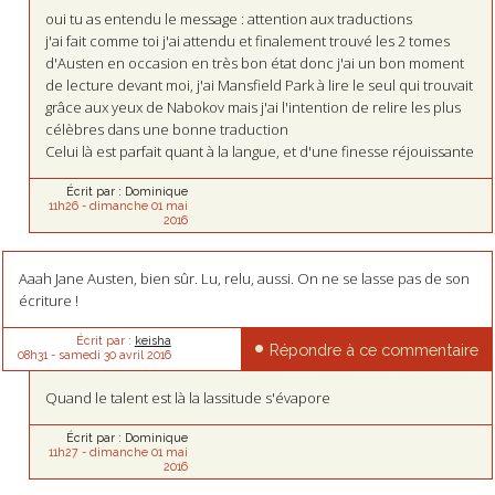
oui tu as entendu le message : attention aux traductions
j'ai fait comme toi j'ai attendu et finalement trouvé les 2 tomes
d'Austen en occasion en très bon état donc j'ai un bon moment
de lecture devant moi, j'ai Mansfield Park à lire le seul qui trouvait
grâce aux yeux de Nabokov mais j'ai l'intention de relire les plus
célèbres dans une bonne traduction
Celui là est parfait quant à la langue, et d'une finesse réjouissante
Écrit par :
Dominique
11h26
-
dimanche 01
mai
2016
Aaah Jane Austen, bien sûr. Lu, relu, aussi. On ne se lasse pas de son
écriture !
Écrit par :
keisha
Répondre à ce commentaire
08h31
-
samedi 30
avril 2016
Quand le talent est là la lassitude s'évapore
Écrit par :
Dominique
11h27
-
dimanche 01
mai
2016