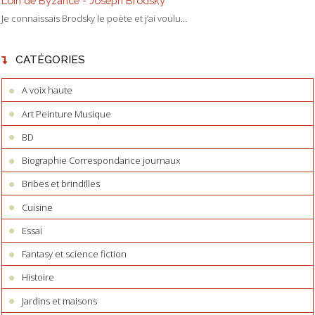
Loin de Byzance - Joseph Brodsky
Je connaissais Brodsky le poète et j’ai voulu...
CATÉGORIES
A voix haute
Art Peinture Musique
BD
Biographie Correspondance journaux
Bribes et brindilles
Cuisine
Essai
Fantasy et science fiction
Histoire
Jardins et maisons