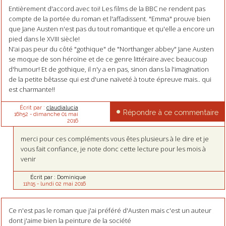
Entièrement d'accord avec toi! Les films de la BBC ne rendent pas
compte de la portée du roman et l'affadissent. "Emma" prouve bien
que Jane Austen n'est pas du tout romantique et qu'elle a encore un
pied dans le XVIII siècle!
N'ai pas peur du côté "gothique" de "Northanger abbey" Jane Austen
se moque de son héroïne et de ce genre littéraire avec beaucoup
d'humour! Et de gothique, il n'y a en pas, sinon dans la l'imagination
de la petite bêtasse qui est d'une naïveté à toute épreuve mais.. qui
est charmante!!
Écrit par :
claudialucia
Répondre à ce commentaire
16h52
-
dimanche 01
mai
2016
merci pour ces compléments vous êtes plusieurs à le dire et je
vous fait confiance, je note donc cette lecture pour les mois à
venir
Écrit par :
Dominique
11h15
-
lundi 02
mai 2016
Ce n'est pas le roman que j'ai préféré d'Austen mais c'est un auteur
dont j'aime bien la peinture de la société