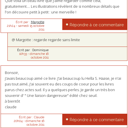
Que voilà un beau livre que j'aime regarder comme cela,
gratuitement.... Les illustrations révèlent de si nombreux détails que
l'on découvre petit à petit : une merveille !
Écrit par :
Margotte
Répondre à ce commentaire
21h24
-
samedi 15
octobre
2011
@ Margotte : regarde regarde sans limite
Écrit par :
Dominique
10h33
-
dimanche 16
octobre 2011
Bonsoir,
j'avais beaucoup aimé ce livre. J'ai beaucoup lu Hella S. Haase, je n'ai
pas tout aimé, j'ai souvent eu des coups de coeur pour les livres
parus chez actes sud. Il y a quelques perles. Je garde un très bon
souvenir d' " Une liaison dangereuse" édité chez seuil.
à bientôt
claude
Écrit par :
Claude
Répondre à ce commentaire
20h04
-
dimanche 16
octobre 2011