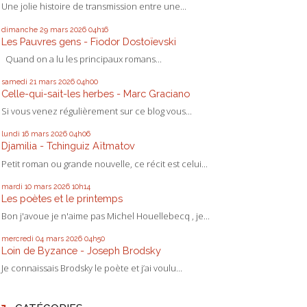
Une jolie histoire de transmission entre une...
dimanche 29
mars 2026
04h16
Les Pauvres gens - Fiodor Dostoïevski
Quand on a lu les principaux romans...
samedi 21
mars 2026
04h00
Celle-qui-sait-les herbes - Marc Graciano
Si vous venez régulièrement sur ce blog vous...
lundi 16
mars 2026
04h06
Djamilia - Tchinguiz Aïtmatov
Petit roman ou grande nouvelle, ce récit est celui...
mardi 10
mars 2026
10h14
Les poètes et le printemps
Bon j'avoue je n'aime pas Michel Houellebecq , je...
mercredi 04
mars 2026
04h50
Loin de Byzance - Joseph Brodsky
Je connaissais Brodsky le poète et j’ai voulu...