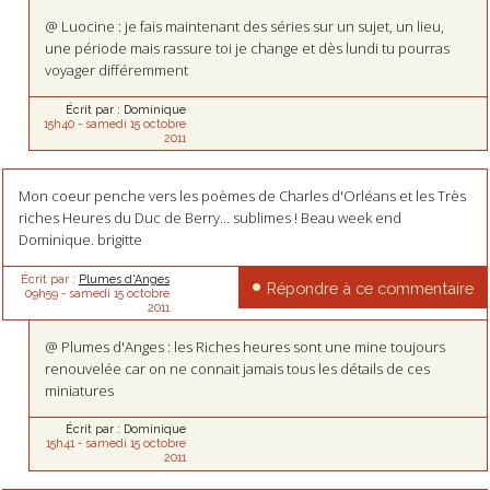
@ Luocine : je fais maintenant des séries sur un sujet, un lieu,
une période mais rassure toi je change et dès lundi tu pourras
voyager différemment
Écrit par :
Dominique
15h40
-
samedi 15
octobre
2011
Mon coeur penche vers les poèmes de Charles d'Orléans et les Très
riches Heures du Duc de Berry... sublimes ! Beau week end
Dominique. brigitte
Écrit par :
Plumes d'Anges
Répondre à ce commentaire
09h59
-
samedi 15
octobre
2011
@ Plumes d'Anges : les Riches heures sont une mine toujours
renouvelée car on ne connait jamais tous les détails de ces
miniatures
Écrit par :
Dominique
15h41
-
samedi 15
octobre
2011