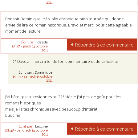
2011
Bonsoir Dominique, très jolie chronique bien tournée qui donne
envie de lire ce roman historique. Bravo et merci pour cette agréable
moment de lecture.
Écrit par :
dasola
Répondre à ce commentaire
18h57
-
jeudi 13
octobre
2011
@ Dasola : merci à toi de ton commentaire et de ta fidélité
Écrit par :
Dominique
15h39
-
samedi 15
octobre
2011
j'ai hâte que tu reviennes au 21° siècle j'ai peu de goût pour les
romans historiques
mais je lis tes chroniques avec beaucoup d'intérêt
Luocine
Écrit par :
Luocine
Répondre à ce commentaire
10h48
-
vendredi 14
octobre
2011