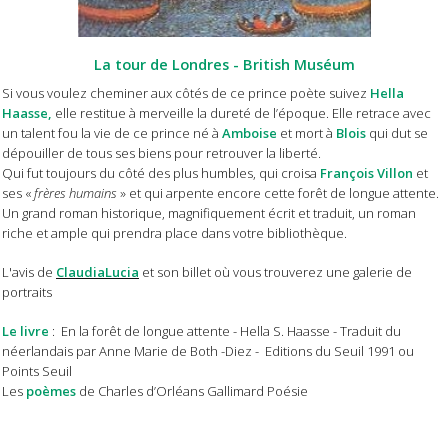
La tour de Londres - British Muséum
Si vous voulez cheminer aux côtés de ce prince poète suivez
Hella
Haasse,
elle restitue à merveille la dureté de l’époque. Elle retrace avec
un talent fou la vie de ce prince né à
Amboise
et mort à
Blois
qui dut se
dépouiller de tous ses biens pour retrouver la liberté.
Qui fut toujours du côté des plus humbles, qui croisa
François Villon
et
ses «
frères humains
» et qui arpente encore cette forêt de longue attente.
Un grand roman historique, magnifiquement écrit et traduit, un roman
riche et ample qui prendra place dans votre bibliothèque.
L'avis de
ClaudiaLucia
et son billet où vous trouverez une galerie de
portraits
Le livre
: En la forêt de longue attente - Hella S. Haasse - Traduit du
néerlandais par Anne Marie de Both -Diez - Editions du Seuil 1991 ou
Points Seuil
Les
poèmes
de Charles d’Orléans Gallimard Poésie