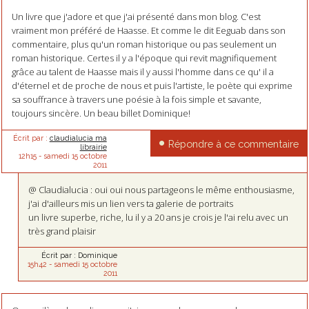
Un livre que j'adore et que j'ai présenté dans mon blog. C'est
vraiment mon préféré de Haasse. Et comme le dit Eeguab dans son
commentaire, plus qu'un roman historique ou pas seulement un
roman historique. Certes il y a l'époque qui revit magnifiquement
grâce au talent de Haasse mais il y aussi l'homme dans ce qu' il a
d'éternel et de proche de nous et puis l'artiste, le poète qui exprime
sa souffrance à travers une poésie à la fois simple et savante,
toujours sincère. Un beau billet Dominique!
Écrit par :
claudialucia ma
Répondre à ce commentaire
librairie
12h15
-
samedi 15
octobre
2011
@ Claudialucia : oui oui nous partageons le même enthousiasme,
j'ai d'ailleurs mis un lien vers ta galerie de portraits
un livre superbe, riche, lu il y a 20 ans je crois je l'ai relu avec un
très grand plaisir
Écrit par :
Dominique
15h42
-
samedi 15
octobre
2011