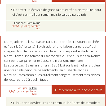
2011
@ Flo : c'est un écrivain de grand talent et très bien traduite, pour
moi c'est son meilleur roman mais je suis de partie pris
Écrit par :
Dominique
18h00
-
jeudi 13
octobre
2011
Oui !!! j'adore Hella S. Haasse. J'ai lu cette année "La Source cachée"
et "les Initiés" (la suite) . J'avais adoré "une liaison dangereuse" qui
imaginait la suite des Liaisons en faisant correspondre Madame de
Merteuil avec une femme du XXème siècle... enfin... si mes souvenirs
sont bons car ça remonte à assez loin dans ma mémoire !
La source cachée est un roman très délicat sur la mémoire refoulée,
une très belle peinture de sentiments. Un quête de racines.
Merci pour tes chroniques qui aliment dangereusement mes envies
de lectures ... déjà boulimiques !
Écrit par :
lililalu
Répondre à ce commentaire
15h50
-
jeudi 13
octobre
2011
@ Lillalu : on a des lectures en commun, les Roses de samode et