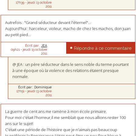
17h39
-
jeudi 13
octobre
2011
Autrefois : "Grand séducteur devant l'éternel"...
Aujourd'hui : harceleur, violeur, macho de chez les machos, don juan
au petit pied...
Écrit par :
JEA
Répondre à ce commentaire
09h21
-
jeudi 13
octobre
2011
@ JEA : un père séducteur dans le sens noble du terme pourtant
à une époque où la violence des relations étaient presque
normale.
Écrit par :
Dominique
17h51
-
jeudi 13
octobre
2011
La guerre de cent ans me ramène à mon école primaire.
Pour moi c'était l'horreur,il me semblait que nous allions rester 100
ans sur le sujet!
C'était une période de l'histoire que je n'aimais pas beaucoup
Je préférais la Renaissance j'étais peut-être un peu fleur bleue à