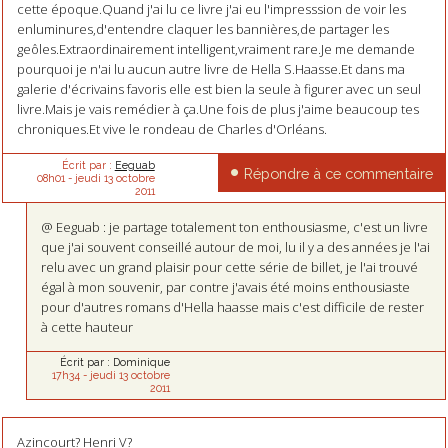
cette époque.Quand j'ai lu ce livre j'ai eu l'impresssion de voir les
enluminures,d'entendre claquer les bannières,de partager les
geôles.Extraordinairement intelligent,vraiment rare.Je me demande
pourquoi je n'ai lu aucun autre livre de Hella S.Haasse.Et dans ma
galerie d'écrivains favoris elle est bien la seule à figurer avec un seul
livre.Mais je vais remédier à ça.Une fois de plus j'aime beaucoup tes
chroniques.Et vive le rondeau de Charles d'Orléans.
Écrit par :
Eeguab
Répondre à ce commentaire
08h01
-
jeudi 13
octobre
2011
@ Eeguab : je partage totalement ton enthousiasme, c'est un livre
que j'ai souvent conseillé autour de moi, lu il y a des années je l'ai
relu avec un grand plaisir pour cette série de billet, je l'ai trouvé
égal à mon souvenir, par contre j'avais été moins enthousiaste
pour d'autres romans d'Hella haasse mais c'est difficile de rester
à cette hauteur
Écrit par :
Dominique
17h34
-
jeudi 13
octobre
2011
Azincourt? Henri V?