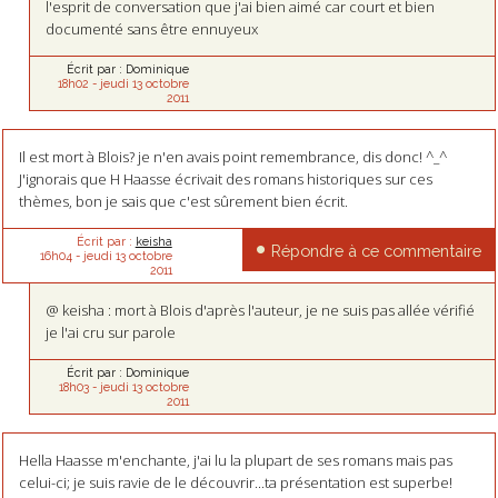
l'esprit de conversation que j'ai bien aimé car court et bien
documenté sans être ennuyeux
Écrit par :
Dominique
18h02
-
jeudi 13
octobre
2011
Il est mort à Blois? je n'en avais point remembrance, dis donc! ^_^
J'ignorais que H Haasse écrivait des romans historiques sur ces
thèmes, bon je sais que c'est sûrement bien écrit.
Écrit par :
keisha
Répondre à ce commentaire
16h04
-
jeudi 13
octobre
2011
@ keisha : mort à Blois d'après l'auteur, je ne suis pas allée vérifié
je l'ai cru sur parole
Écrit par :
Dominique
18h03
-
jeudi 13
octobre
2011
Hella Haasse m'enchante, j'ai lu la plupart de ses romans mais pas
celui-ci; je suis ravie de le découvrir...ta présentation est superbe!