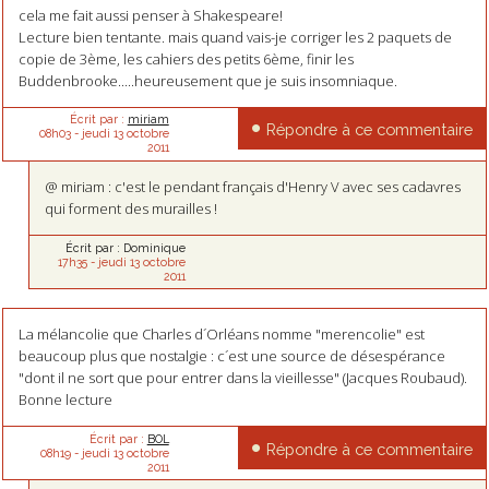
cela me fait aussi penser à Shakespeare!
Lecture bien tentante. mais quand vais-je corriger les 2 paquets de
copie de 3ème, les cahiers des petits 6ème, finir les
Buddenbrooke.....heureusement que je suis insomniaque.
Écrit par :
miriam
Répondre à ce commentaire
08h03
-
jeudi 13
octobre
2011
@ miriam : c'est le pendant français d'Henry V avec ses cadavres
qui forment des murailles !
Écrit par :
Dominique
17h35
-
jeudi 13
octobre
2011
La mélancolie que Charles d´Orléans nomme "merencolie" est
beaucoup plus que nostalgie : c´est une source de désespérance
"dont il ne sort que pour entrer dans la vieillesse" (Jacques Roubaud).
Bonne lecture
Écrit par :
BOL
Répondre à ce commentaire
08h19
-
jeudi 13
octobre
2011