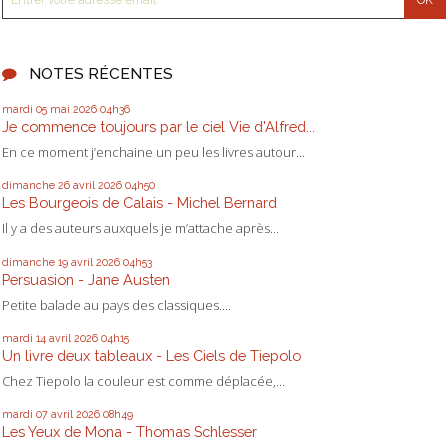
NOTES RÉCENTES
mardi 05
mai 2026
04h36
Je commence toujours par le ciel Vie d'Alfred...
En ce moment j’enchaine un peu les livres autour...
dimanche 26
avril 2026
04h50
Les Bourgeois de Calais - Michel Bernard
Il y a des auteurs auxquels je m’attache après...
dimanche 19
avril 2026
04h53
Persuasion - Jane Austen
Petite balade au pays des classiques....
mardi 14
avril 2026
04h15
Un livre deux tableaux - Les Ciels de Tiepolo
Chez Tiepolo la couleur est comme déplacée,...
mardi 07
avril 2026
08h49
Les Yeux de Mona - Thomas Schlesser