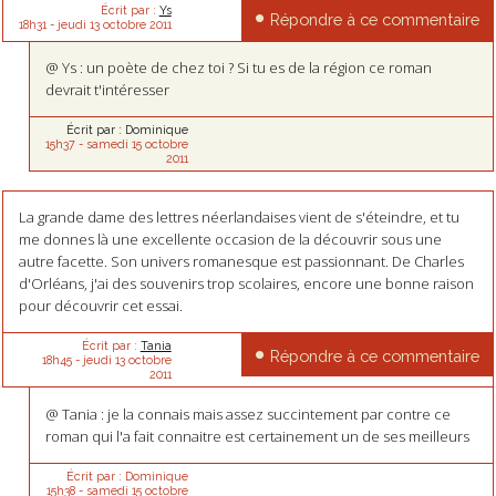
Écrit par :
Ys
Répondre à ce commentaire
18h31
-
jeudi 13
octobre 2011
@ Ys : un poète de chez toi ? Si tu es de la région ce roman
devrait t'intéresser
Écrit par :
Dominique
15h37
-
samedi 15
octobre
2011
La grande dame des lettres néerlandaises vient de s'éteindre, et tu
me donnes là une excellente occasion de la découvrir sous une
autre facette. Son univers romanesque est passionnant. De Charles
d'Orléans, j'ai des souvenirs trop scolaires, encore une bonne raison
pour découvrir cet essai.
Écrit par :
Tania
Répondre à ce commentaire
18h45
-
jeudi 13
octobre
2011
@ Tania : je la connais mais assez succintement par contre ce
roman qui l'a fait connaitre est certainement un de ses meilleurs
Écrit par :
Dominique
15h38
-
samedi 15
octobre