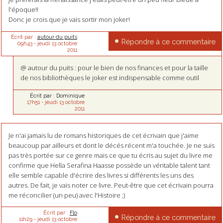
l'époque!!
Donc je crois que je vais sortir mon joker!
Écrit par :
autour du puits
Répondre à ce commentaire
09h43
-
jeudi 13
octobre
2011
@ autour du puits : pour le bien de nos finances et pour la taille
de nos bibliothèques le joker est indispensable comme outil
Écrit par :
Dominique
17h51
-
jeudi 13
octobre
2011
Je n'ai jamais lu de romans historiques de cet écrivain que j'aime
beaucoup par ailleurs et dont le décés récent m'a touchée. Je ne suis
pas très portée sur ce genre mais ce que tu écris au sujet du livre me
confirme que Hella Serafina Haasse possède un véritable talent tant
elle semble capable d'écrire des livres si différents les uns des
autres. De fait, je vais noter ce livre. Peut-être que cet écrivain pourra
me réconcilier (un peu) avec l'Histoire ;)
Écrit par :
Flo
Répondre à ce commentaire
11h29
-
jeudi 13
octobre