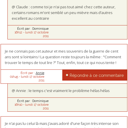
@ Claude : comme toi je n'ai pas tout aimé chez cette auteur,
certains romans m'ont semblé un peu mièvre mais d'autres
excellent au contraire
Écrit par :
Dominique
16h12
-
lundi 17
octobre
2011
Je ne connais pas cet auteur et mes souvenirs de la guerre de cent
ans sont si lointains ! La question reste toujours la même : "Comment
trouver le temps de tout lire ?" Tout, enfin, tout ce qui nous tente !
Écrit par :
Annie
Répondre à ce commentaire
01h45
-
lundi 17
octobre
2011
@ Annie : le temps c'est vraiment le problème hélas hélas
Écrit par :
Dominique
16h10
-
lundi 17
octobre
2011
Je n'ai pas lu celui là mais j'avais adoré d'une façon très intense son