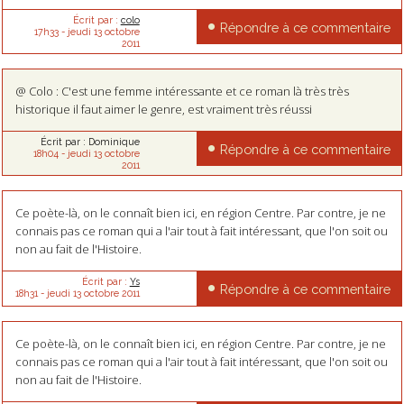
Écrit par :
colo
Répondre à ce commentaire
17h33
-
jeudi 13
octobre
2011
@ Colo : C'est une femme intéressante et ce roman là très très
historique il faut aimer le genre, est vraiment très réussi
Écrit par :
Dominique
Répondre à ce commentaire
18h04
-
jeudi 13
octobre
2011
Ce poète-là, on le connaît bien ici, en région Centre. Par contre, je ne
connais pas ce roman qui a l'air tout à fait intéressant, que l'on soit ou
non au fait de l'Histoire.
Écrit par :
Ys
Répondre à ce commentaire
18h31
-
jeudi 13
octobre 2011
Ce poète-là, on le connaît bien ici, en région Centre. Par contre, je ne
connais pas ce roman qui a l'air tout à fait intéressant, que l'on soit ou
non au fait de l'Histoire.