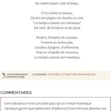
De soleil luisant, clair et beau.
Il n'y a bête ni oiseau,
Qu'en son jargon ne chante ou crie:
"Le temps a laissé son manteau!"
De vent, de froidure et de pluie
Rivière, fontaine et ruisseau
Portent en livrée jolie,
Gouttes d'argent, d'orfèvrerie,
Chacun s'habille de nouveau
Le temps a laissé son manteau.
LIEN PERMANENT
CATÉGORIES :
HISTOIRE
,
LITTÉRATURE NÉERLANDAISE
42
COMMENTAIRES
COMMENTAIRES
Livre fabuleux.A mon avis bien plus qu'un roman historique
classique,genre que j'aime bien d'ailleurs.D'une richesse absolue sur