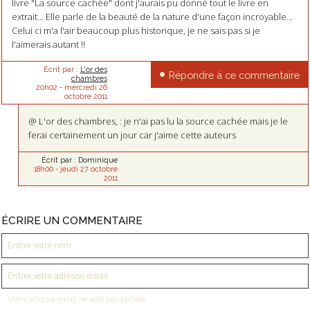
livre "La source cachée" dont j'aurais pu donné tout le livre en
extrait... Elle parle de la beauté de la nature d'une façon incroyable...
Celui ci m'a l'air beaucoup plus historique, je ne sais pas si je
l'aimerais autant !!
Écrit par :
L'or des
Répondre à ce commentaire
chambres
20h02
-
mercredi 26
octobre 2011
@ L'or des chambres, : je n'ai pas lu la source cachée mais je le
ferai certainement un jour car j'aime cette auteurs
Écrit par :
Dominique
18h00
-
jeudi 27
octobre
2011
ÉCRIRE UN COMMENTAIRE
Votre adresse email ne sera pas publiée