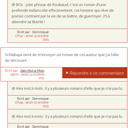
@ BOL : jolie phrase de Roubaud, c'est un roman d'une
profonde mélancolie effectivement, cet homme qui rêve de
poésie contraint par la vie de se battre, de guerroyer. 25 à
attendre sa liberté !
Écrit par :
Dominique
17h41
-
jeudi 13
octobre
2011
Schlabaya vient de m'envoyer un roman de cet auteur que j'ai hâte
de découvrir.
Écrit par :
Alex-Mot-à-Mots
Répondre à ce commentaire
09h21
-
jeudi 13
octobre
2011
@ Alex mot à mots : il y a plusieurs romans d'elle que je n'ai pas lu
Écrit par :
Dominique
17h39
-
jeudi 13
octobre
2011
@ Alex mot à mots : il y a plusieurs romans d'elle que je n'ai pas lu
Écrit par :
Dominique