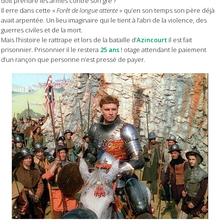
doit prendre les armes contre son gré ?
Il erre dans cette «
Forêt de longue attente
» qu’en son temps son père déjà
avait arpentée. Un lieu imaginaire qui le tient à l’abri de la violence, des
guerres civiles et de la mort.
Mais l’histoire le rattrape et lors de la bataille d’
Azincourt
il est fait
prisonnier. Prisonnier il le restera
25 ans
! otage attendant le paiement
d’un rançon que personne n’est pressé de payer.