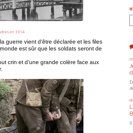
dres en 1914
a guerre vient d’être déclarée et les files
e monde est sûr que les soldats seront de
m
out crin et d’une grande colère face aux
J
.
d
E
a
d
L
B
I