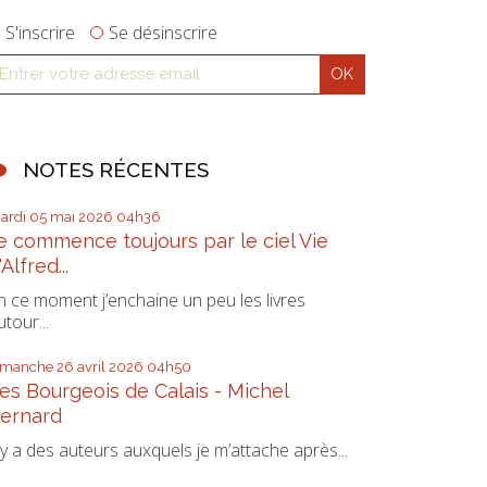
S'inscrire
Se désinscrire
NOTES RÉCENTES
ardi 05
mai 2026
04h36
e commence toujours par le ciel Vie
'Alfred...
n ce moment j’enchaine un peu les livres
utour...
imanche 26
avril 2026
04h50
es Bourgeois de Calais - Michel
ernard
l y a des auteurs auxquels je m’attache après...