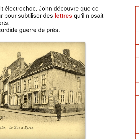
ait électrochoc, John découvre que ce
ur pour subtiliser de
s
lettres
qu’il n’osait
rts.
 sordide guerre de près.