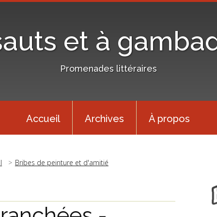
sauts et à gamba
Promenades littéraires
Accueil
Archives
À propos
l
Bribes de peinture et d'amitié
tranchées -