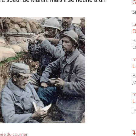
G
S
l
D
P
ce
m
L
B
je
m
L
J
ivée du courrier