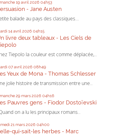
imanche 19
avril 2026
04h53
ersuasion - Jane Austen
etite balade au pays des classiques....
ardi 14
avril 2026
04h15
n livre deux tableaux - Les Ciels de
iepolo
hez Tiepolo la couleur est comme déplacée,...
ardi 07
avril 2026
08h49
es Yeux de Mona - Thomas Schlesser
ne jolie histoire de transmission entre une...
imanche 29
mars 2026
04h16
es Pauvres gens - Fiodor Dostoïevski
uand on a lu les principaux romans...
amedi 21
mars 2026
04h00
elle-qui-sait-les herbes - Marc