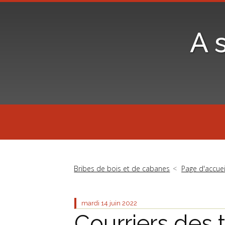
A 
Bribes de bois et de cabanes
Page d'accuei
mardi 14
juin 2022
Courriers des 