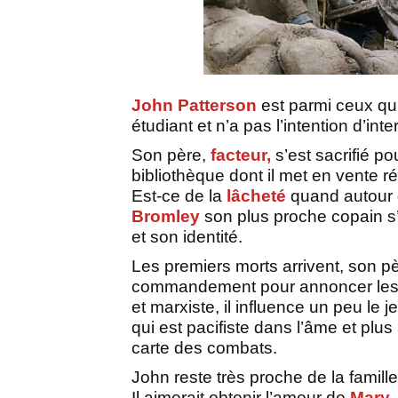
John Patterson
est parmi ceux qui 
étudiant et n’a pas l’intention d’in
Son père,
facteur,
s’est sacrifié po
bibliothèque dont il met en vente 
Est-ce de la
lâcheté
quand autour 
Bromley
son plus proche copain 
et son identité.
Les premiers morts arrivent, son p
commandement pour annoncer le
et marxiste, il influence un peu le
qui est pacifiste dans l’âme et plus
carte des combats.
John reste très proche de la famille
Il aimerait obtenir l’amour de
Mary
,