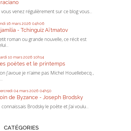
raciano
i vous venez régulièrement sur ce blog vous...
undi 16
mars 2026
04h06
jamilia - Tchinguiz Aïtmatov
etit roman ou grande nouvelle, ce récit est
lui...
ardi 10
mars 2026
10h14
es poètes et le printemps
on j'avoue je n'aime pas Michel Houellebecq ,
...
ercredi 04
mars 2026
04h50
oin de Byzance - Joseph Brodsky
e connaissais Brodsky le poète et j’ai voulu...
CATÉGORIES