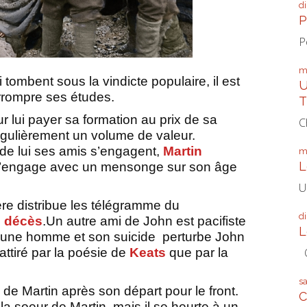
d
P
P
m
tombent sous la vindicte populaire, il est
U
terrompre ses études.
T
ur lui payer sa formation au prix de sa
C
régulièrement un volume de valeur.
de lui ses amis s’engagent,
Martin
m
L
s’engage avec un mensonge sur son âge
U
ère distribue les télégramme du
d
s
décès
.
Un autre ami de John est pacifiste
L
 jeune homme et son suicide
perturbe John
 attiré par la poésie de
Keats
que par la
Q
s
 de Martin après son départ pour le front.
C
 la soeur de Martin, mais il se heurte à un