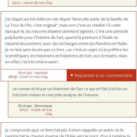
10h21
-
mardi 28
mai 2019
J'ai cliqué sur ton billet en me disant "tiens elle parle de la famille de
La Tour du Pin, c'est original", mais non c'est un retable ! À cette
époque-là, les oeuvres étaient rarement signées. C'est une période
palpitante pour l'histoire de l'art, quand la peinture à l'huile se
répand doucement, avec des échanges entre les Flandres et l'Italie.
Je ne lirai sans doute pas ce livre, car c'est un sujet où je préfère les
scientifiques, les historiens et historiens de l'art, aux écrivains, mais
en effet c'et très intéressant !
Écrit par :
nathalie
Répondre à ce commentaire
08h38
-
lundi 27
mai 2019
un roman écrit par un historien de l'art ce qui en fait à la fois un
très bon roman et une jolie analyse de l'oeuvre
Écrit par :
Dominique
10h22
-
mardi 28
mai
2019
Je comprends que ce livre t'ait plu. Il m'en rappelle un autre où le
peintre fait le chemin inverse de l'Italie vers le nord, d'où il ramène la