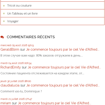
Tricot ou couture
Un Tableau et un livre
Voyager
COMMENTAIRES RÉCENTS
mercredi 05
août 2026
15h13
GeraldBlirm
sur
Je commence toujours par le ciel Vie d'Alfred...
В этом случае вам надо: 80% заказов отгружаем в день...
mardi 04
août 2026
00h34
RichardEmity
sur
Je commence toujours par le ciel Vie d'Alfred...
Состояние пациента отслеживается на каждом этапе, от...
jeudi 30
juillet 2026
18h00
claudialucia
sur
Je commence toujours par le ciel Vie d'Alfred...
Comment vas-tu, Dominique ?
mardi 21
juillet 2026
17h47
miriam
sur
Je commence toujours par le ciel Vie d'Alfred...