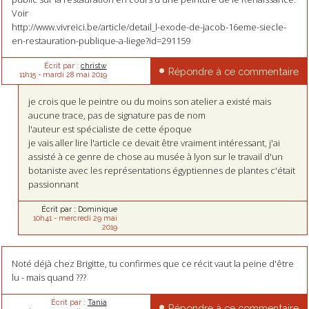
Voir
http://www.vivreici.be/article/detail_l-exode-de-jacob-16eme-siecle-
en-restauration-publique-a-liege?id=291159
Écrit par :
christw
Répondre à ce commentaire
11h15
-
mardi 28
mai 2019
je crois que le peintre ou du moins son atelier a existé mais
aucune trace, pas de signature pas de nom
l'auteur est spécialiste de cette époque
je vais aller lire l'article ce devait être vraiment intéressant, j'ai
assisté à ce genre de chose au musée à lyon sur le travail d'un
botaniste avec les représentations égyptiennes de plantes c'était
passionnant
Écrit par :
Dominique
10h41
-
mercredi 29
mai
2019
Noté déjà chez Brigitte, tu confirmes que ce récit vaut la peine d'être
lu - mais quand ???
Écrit par :
Tania
Répondre à ce commentaire