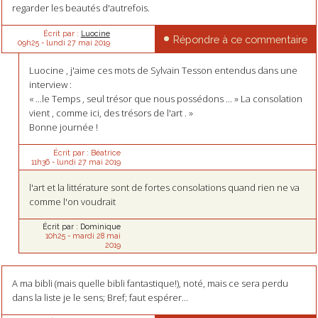
regarder les beautés d'autrefois.
Écrit par :
Luocine
Répondre à ce commentaire
09h25
-
lundi 27
mai 2019
Luocine , j'aime ces mots de Sylvain Tesson entendus dans une
interview :
« ...le Temps , seul trésor que nous possédons ... » La consolation
vient , comme ici, des trésors de l'art . »
Bonne journée !
Écrit par :
Béatrice
11h36
-
lundi 27
mai 2019
l'art et la littérature sont de fortes consolations quand rien ne va
comme l'on voudrait
Écrit par :
Dominique
10h25
-
mardi 28
mai
2019
A ma bibli (mais quelle bibli fantastique!), noté, mais ce sera perdu
dans la liste je le sens; Bref; faut espérer...