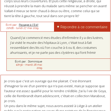
corps sous leurs couvertures. Et puis cette religieuse, à droite, qui
réussit à prendre la main du malade sans même se pencher en avant!
Vallait-il mieux se tenir chaud à deux ou être, comme celui qui se
tient la tête à gauche, tout seul dans son propre lit?
Écrit par :
Passage à l'Est!
Répondre à ce commentaire
21h06
-
lundi 27
mai 2019
Quand j'ai commencé mes études d'infirmière il y a des lustres,
j'ai visité le musée des hôpitaux à Lyon, c'était tout à fait
ressemblant des lits où l'on couche à 6 ou 8, des costumes
ahurissants, et je ne parle pas des clystères qui font frémir
Écrit par :
Dominique
10h30
-
mardi 28
mai
2019
Je crois que c'est un ouvrage qui me plairait. C'est étonnant
d'imaginer la vie d'un peintre qui n'a pas existé, mais je suppose que
l'auteur est assez qualifié pour le rendre crédible. J'ai lu l vie de Goya,
celle de Rembrandt étant adolescent, c'était en collection Marabout,
je crois.
Un peu dans le même sujet, nous avons assisté à Liège à un atelier
public sur la restauration en cours d'une peinture de le Renaissance.