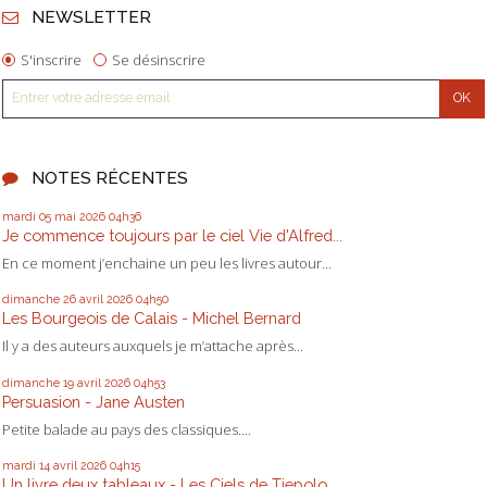
NEWSLETTER
S'inscrire
Se désinscrire
NOTES RÉCENTES
mardi 05
mai 2026
04h36
Je commence toujours par le ciel Vie d'Alfred...
En ce moment j’enchaine un peu les livres autour...
dimanche 26
avril 2026
04h50
Les Bourgeois de Calais - Michel Bernard
Il y a des auteurs auxquels je m’attache après...
dimanche 19
avril 2026
04h53
Persuasion - Jane Austen
Petite balade au pays des classiques....
mardi 14
avril 2026
04h15
Un livre deux tableaux - Les Ciels de Tiepolo