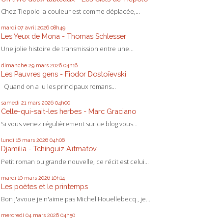
Chez Tiepolo la couleur est comme déplacée,...
mardi 07
avril 2026
08h49
Les Yeux de Mona - Thomas Schlesser
Une jolie histoire de transmission entre une...
dimanche 29
mars 2026
04h16
Les Pauvres gens - Fiodor Dostoïevski
Quand on a lu les principaux romans...
samedi 21
mars 2026
04h00
Celle-qui-sait-les herbes - Marc Graciano
Si vous venez régulièrement sur ce blog vous...
lundi 16
mars 2026
04h06
Djamilia - Tchinguiz Aïtmatov
Petit roman ou grande nouvelle, ce récit est celui...
mardi 10
mars 2026
10h14
Les poètes et le printemps
Bon j'avoue je n'aime pas Michel Houellebecq , je...
mercredi 04
mars 2026
04h50