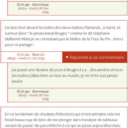
Écrit par :
Dominique
10h24
-
mardi 28
mai
2019
J'ai tant rêvé devant les toiles des vieux maitres flamands , à Gand, et
surtout dans " le jamais banal Bruges " comme le dit Stéphane
Mallarmé !Mais je ne connaisais pas le Maître de la Tour du Pin . merci
pour ce partage !
Écrit par :
Béatrice
Répondre à ce commentaire
08h50
-
lundi 27
mai 2019
j'ai passé une dizaine de jours à Bruges il y a ...des années et tous
les matins j'allais faire un tour au musée, je ne m'en suis jamais
lassée
Écrit par :
Dominique
10h25
-
mardi 28
mai
2019
En ce lendemain de résultats d'élections qui m'ont attristée cela me
ferait beaucoup de bien de me plonger dans l'analyse de tableaux
venant du passé. Ne pas réfléchir à ce qui se passe aujourdhui mais