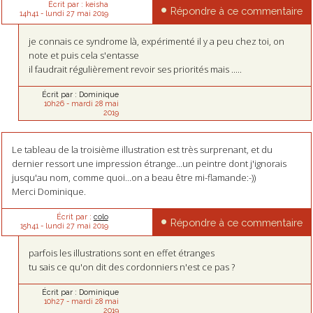
Écrit par :
keisha
Répondre à ce commentaire
14h41
-
lundi 27
mai 2019
je connais ce syndrome là, expérimenté il y a peu chez toi, on
note et puis cela s'entasse
il faudrait régulièrement revoir ses priorités mais .....
Écrit par :
Dominique
10h26
-
mardi 28
mai
2019
Le tableau de la troisième illustration est très surprenant, et du
dernier ressort une impression étrange...un peintre dont j'ignorais
jusqu'au nom, comme quoi...on a beau être mi-flamande:-))
Merci Dominique.
Écrit par :
colo
Répondre à ce commentaire
15h41
-
lundi 27
mai 2019
parfois les illustrations sont en effet étranges
tu sais ce qu'on dit des cordonniers n'est ce pas ?
Écrit par :
Dominique
10h27
-
mardi 28
mai
2019