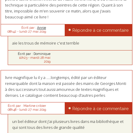
technique si particulière des peintres de cette région. Quant à son
titre, impossible de m'en souvenir ce matin, alors que j'avais
beaucoup aimé ce livre !
Écrit par :
Annie
Répondre à ce commentaire
08h42
-
lundi 27
mai 2019
aïe les trous de mémoire c'est terrible
Écrit par :
Dominique
10h23
-
mardi 28
mai
2019
livre magnifique lu il y a .....longtemps, édité par un éditeur
remarquable dont la maison est passée des mains de Georges Monti
à des successeurs tout aussi amoureux de textes magnifiques et
denses. Le catalogue contient beaucoup d'autres perles
Écrit par :
Martine cribier
Répondre à ce commentaire
08h48
-
lundi 27
mai 2019
un bel éditeur dont j'ai plusieurs livres dans ma bibliothèque et
qui sont tous des livres de grande qualité