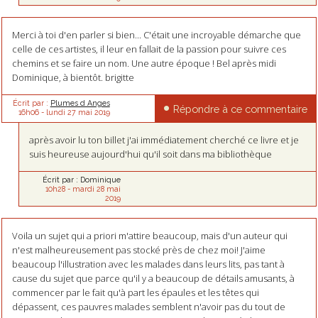
Merci à toi d'en parler si bien... C'était une incroyable démarche que
celle de ces artistes, il leur en fallait de la passion pour suivre ces
chemins et se faire un nom. Une autre époque ! Bel après midi
Dominique, à bientôt. brigitte
Écrit par :
Plumes d Anges
Répondre à ce commentaire
16h06
-
lundi 27
mai 2019
après avoir lu ton billet j'ai immédiatement cherché ce livre et je
suis heureuse aujourd'hui qu'il soit dans ma bibliothèque
Écrit par :
Dominique
10h28
-
mardi 28
mai
2019
Voila un sujet qui a priori m'attire beaucoup, mais d'un auteur qui
n'est malheureusement pas stocké près de chez moi! J'aime
beaucoup l'illustration avec les malades dans leurs lits, pas tant à
cause du sujet que parce qu'il y a beaucoup de détails amusants, à
commencer par le fait qu'à part les épaules et les têtes qui
dépassent, ces pauvres malades semblent n'avoir pas du tout de