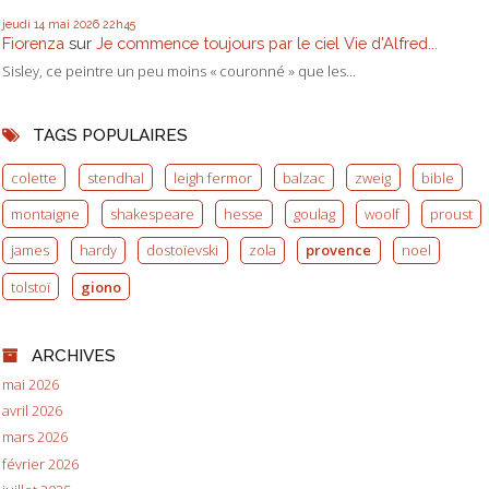
jeudi 14
mai 2026
22h45
Fiorenza
sur
Je commence toujours par le ciel Vie d'Alfred...
Sisley, ce peintre un peu moins « couronné » que les...
TAGS POPULAIRES
colette
stendhal
leigh fermor
balzac
zweig
bible
montaigne
shakespeare
hesse
goulag
woolf
proust
james
hardy
dostoïevski
zola
provence
noel
tolstoï
giono
ARCHIVES
mai 2026
avril 2026
mars 2026
février 2026