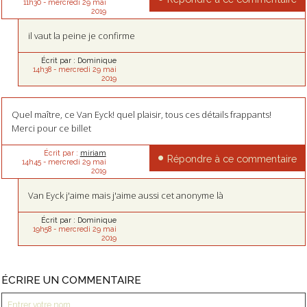
11h30
-
mercredi 29
mai
2019
il vaut la peine je confirme
Écrit par :
Dominique
14h38
-
mercredi 29
mai
2019
Quel maître, ce Van Eyck! quel plaisir, tous ces détails frappants!
Merci pour ce billet
Écrit par :
miriam
Répondre à ce commentaire
14h45
-
mercredi 29
mai
2019
Van Eyck j'aime mais j'aime aussi cet anonyme là
Écrit par :
Dominique
19h58
-
mercredi 29
mai
2019
ÉCRIRE UN COMMENTAIRE