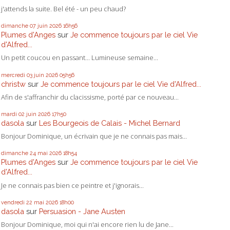
j'attends la suite. Bel été - un peu chaud?
dimanche 07
juin 2026
16h56
Plumes d'Anges
sur
Je commence toujours par le ciel Vie
d'Alfred...
Un petit coucou en passant... Lumineuse semaine...
mercredi 03
juin 2026
05h56
christw
sur
Je commence toujours par le ciel Vie d'Alfred...
Afin de s'affranchir du clacissisme, porté par ce nouveau...
mardi 02
juin 2026
17h50
dasola
sur
Les Bourgeois de Calais - Michel Bernard
Bonjour Dominique, un écrivain que je ne connais pas mais...
dimanche 24
mai 2026
18h54
Plumes d'Anges
sur
Je commence toujours par le ciel Vie
d'Alfred...
Je ne connais pas bien ce peintre et j'ignorais...
vendredi 22
mai 2026
18h00
dasola
sur
Persuasion - Jane Austen
Bonjour Dominique, moi qui n'ai encore rien lu de Jane...