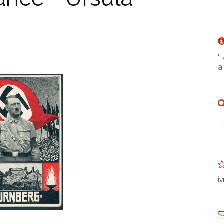
"
a
i