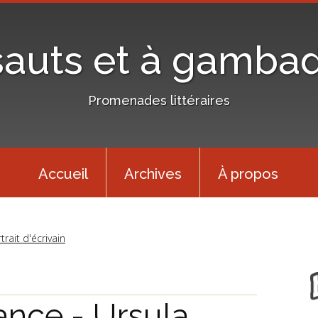
sauts et à gamba
Promenades littéraires
Accueil
Archives
À propos
trait d'écrivain
ance - Ursula