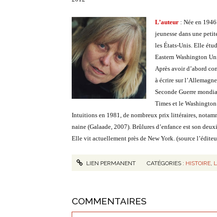
L’auteur
: Née en 1946
jeunesse dans une petite
les États-Unis. Elle étu
Eastern Washington Uni
Après avoir d’abord cons
à écrire sur l’Allemagn
Seconde Guerre mondiale
Times et le Washington 
Intuitions en 1981, de nombreux prix littéraires, notam
naine (Galaade, 2007). Brûlures d’enfance est son deuxiè
Elle vit actuellement près de New York. (source l’édite
LIEN PERMANENT
CATÉGORIES :
HISTOIRE
,
COMMENTAIRES