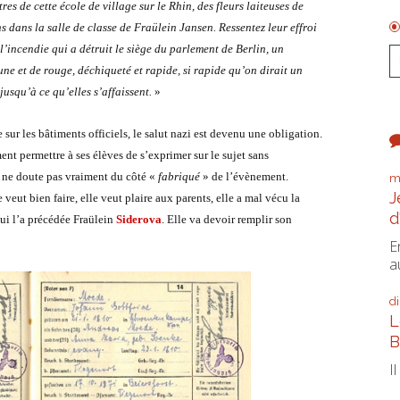
res de cette école de village sur le Rhin, des fleurs laiteuses de
s dans la salle de classe de Fraülein Jansen. Ressentez leur effroi
l’incendie qui a détruit le siège du parlement de Berlin, un
ne et de rouge, déchiqueté et rapide, si rapide qu’on dirait un
usqu’à ce qu’elles s’affaissent.
»
e sur les bâtiments officiels, le salut nazi est devenu une obligation.
nt permettre à ses élèves de s’exprimer sur le sujet sans
 ne doute pas vraiment du côté «
fabriqué
» de l’évènement.
m
J
le veut bien faire, elle veut plaire aux parents, elle a mal vécu la
d
 qui l’a précédée Fraülein
Siderova
. Elle va devoir remplir son
E
a
d
L
B
I