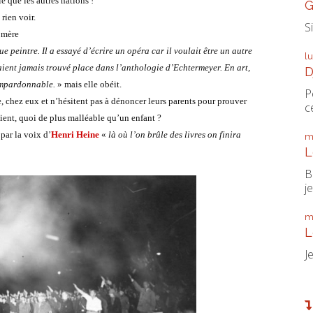
e que les autres nations !
G
rien voir.
S
 mère
e peintre. Il a essayé d’écrire un opéra car il voulait être un autre
l
ient jamais trouvé place dans l’anthologie d’Echtermeyer. En art,
D
 impardonnable.
» mais elle obéit.
P
e, chez eux et n’hésitent pas à dénoncer leurs parents pour prouver
ce
ient, quoi de plus malléable qu’un enfant ?
par la voix d’
Henri Heine
«
là où l’on brûle des livres on finira
m
L
B
je
m
L
J