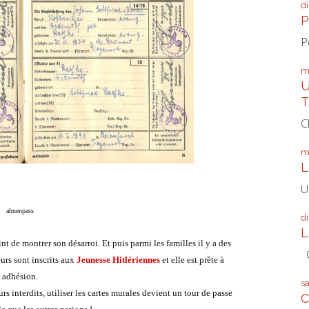
d
P
P
m
U
T
C
m
L
U
ahnenpass
d
L
int de montrer son désarroi. Et puis parmi les familles il y a des
Q
eurs sont inscrits aux
Jeunesse Hitlériennes
et elle est prête à
n adhésion.
s
eurs interdits, utiliser les cartes murales devient un tour de passe
C