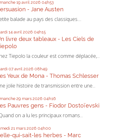
imanche 19
avril 2026
04h53
ersuasion - Jane Austen
etite balade au pays des classiques....
ardi 14
avril 2026
04h15
n livre deux tableaux - Les Ciels de
iepolo
hez Tiepolo la couleur est comme déplacée,...
ardi 07
avril 2026
08h49
es Yeux de Mona - Thomas Schlesser
ne jolie histoire de transmission entre une...
imanche 29
mars 2026
04h16
es Pauvres gens - Fiodor Dostoïevski
uand on a lu les principaux romans...
amedi 21
mars 2026
04h00
elle-qui-sait-les herbes - Marc