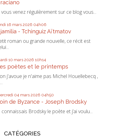
raciano
i vous venez régulièrement sur ce blog vous...
undi 16
mars 2026
04h06
jamilia - Tchinguiz Aïtmatov
etit roman ou grande nouvelle, ce récit est
lui...
ardi 10
mars 2026
10h14
es poètes et le printemps
on j'avoue je n'aime pas Michel Houellebecq ,
...
ercredi 04
mars 2026
04h50
oin de Byzance - Joseph Brodsky
e connaissais Brodsky le poète et j’ai voulu...
CATÉGORIES