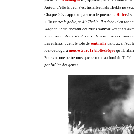
passe car l’
Allemagne
n’y apparait pas à la même échell
Autour d’elle la peur s’est installée mais Thekla ne veut 
Chaque élève apprend par cœur le poème de
Hitler
à sa
«
Un mauvais poète, se dit Thekla. Il a échoué en tant qu
Wagner. Et maintenant ces rimes bourratives qui n’aura
le sentimentalisme n’est pas seulement insincère mais
Les enfants jouent le rôle de
sentinelle
partout, à l’écol
leur courage, à
mettre à sac la bibliothèque
qu’ils aima
Pourtant une petite musique résonne au fond de Thékla 
par brûler des gens
»