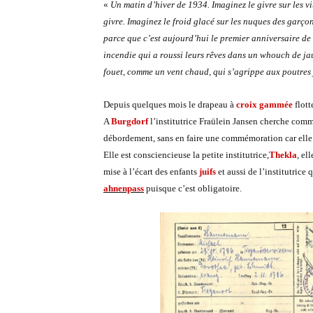
«
Un matin d’hiver de 1934. Imaginez le givre sur les vit
givre. Imaginez le froid glacé sur les nuques des garçon
parce que c’est aujourd’hui le premier anniversaire de 
incendie qui a roussi leurs rêves dans un whouch de jau
fouet, comme un vent chaud, qui s’agrippe aux poutres j
Depuis quelques mois le drapeau à
croix gammée
flott
A
Burgdorf
l’institutrice Fraülein Jansen cherche comme
débordement, sans en faire une commémoration car elle
Elle est consciencieuse la petite institutrice,
Thekla
, el
mise à l’écart des enfants
juifs
et aussi de l’institutrice
ahnenpass
puisque c’est obligatoire.