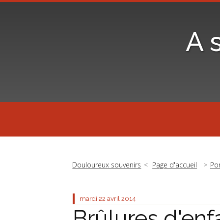
A 
Douloureux souvenirs
Page d'accueil
Por
mardi 22
avril 2014
Brûlures d'enf