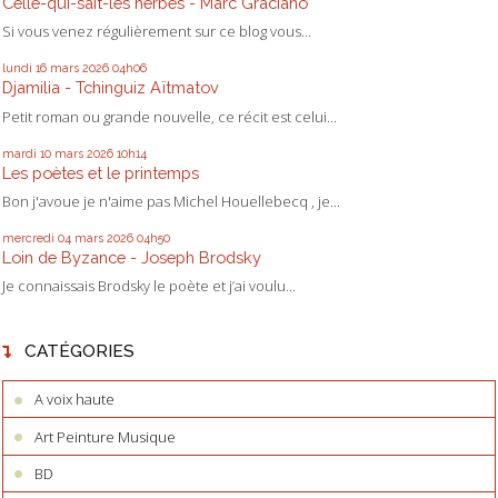
Celle-qui-sait-les herbes - Marc Graciano
Si vous venez régulièrement sur ce blog vous...
lundi 16
mars 2026
04h06
Djamilia - Tchinguiz Aïtmatov
Petit roman ou grande nouvelle, ce récit est celui...
mardi 10
mars 2026
10h14
Les poètes et le printemps
Bon j'avoue je n'aime pas Michel Houellebecq , je...
mercredi 04
mars 2026
04h50
Loin de Byzance - Joseph Brodsky
Je connaissais Brodsky le poète et j’ai voulu...
CATÉGORIES
A voix haute
Art Peinture Musique
BD