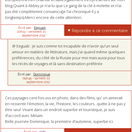
blog.Quant à Abbey je n'ai lu que Le gang de la clé à molette et n'ai
pas été complètemnt convaincu(je l'ai chroniqué il y a
longtemps).Merci encore de cette attention.
Écrit par :
Eeguab
Répondre à ce commentaire
20h13
-
vendredi 21
septembre 2012
@ Eeguab : je suis comme toi incapable de n'avoir qu'un seul
amour en matière de littérature, mais j'ai quand même quelques
préférences, du côté de la Russie pour moi mais aussi pour tous
les récits de voyages et là sans destination préférée
Écrit par :
Dominique
09h45
-
samedi 22
septembre 2012
Ces paysages cent fois vus en photo, dans des films, qu' on aimerait
en ressentir l'émotion, la vie, l'histoire, les couleurs...quitte à ne pas y
être seul. Vivant dans un endroit superbe et touristique, je suis
d'accord avec Miriam.
Belle journée Dominique, la première d'automne, superbe ici.
Écrit par :
colo