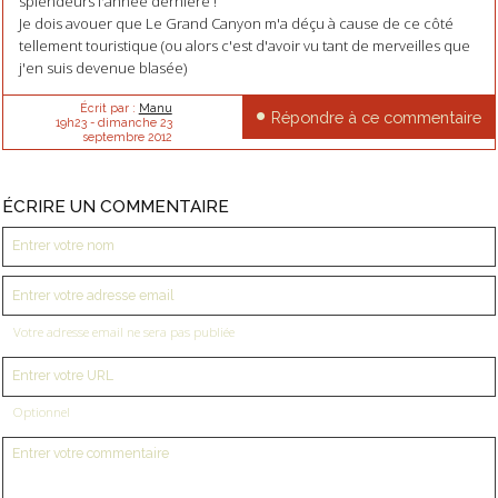
splendeurs l'année dernière !
Je dois avouer que Le Grand Canyon m'a déçu à cause de ce côté
tellement touristique (ou alors c'est d'avoir vu tant de merveilles que
j'en suis devenue blasée)
Écrit par :
Manu
Répondre à ce commentaire
19h23
-
dimanche 23
septembre 2012
ÉCRIRE UN COMMENTAIRE
Votre adresse email ne sera pas publiée
Optionnel