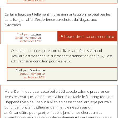
septembre 2012
Certains lieux sont tellement impressionnants qu'on ne peut pas les
banaliser J'en ai fait l'expérience aux chutes du Niagara aux
pyramides
Écrit par :
miriam
Répondre à ce commentaire
18h26
-
vendredi 21
septembre 2012
@ miriam : c'est ce qui ressort du livre car même si Arnaud
Devillard est très critique sur l'aspect organisation des lieux, il est
admiratif sans condition pour les lieux
Écrit par :
Dominique
09h40
-
samedi 22
septembre 2012
Merci Dominique pour cette belle dédicace.Je vais me procurer ce
livre.C'est vrai que l'Amérique m'a bercé de Melville à Springsteen,de
Hopper à Dylan,de Chaplin à Allen en passant par Ford,et je pourrais
continuer longtemps.Bien évidemment je ne suis pas un
américanolâtre pour ça et je n'oublie jamais mes chères amies
européennes en I,Irlande et Italie,également très présentes sur mon