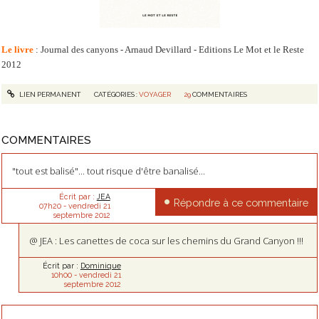
Le livre
: Journal des canyons - Arnaud Devillard - Editions Le Mot et le Reste
2012
LIEN PERMANENT
CATÉGORIES :
VOYAGER
29
COMMENTAIRES
COMMENTAIRES
"tout est balisé"... tout risque d'être banalisé...
Écrit par :
JEA
Répondre à ce commentaire
07h20
-
vendredi 21
septembre 2012
@ JEA : Les canettes de coca sur les chemins du Grand Canyon !!!
Écrit par :
Dominique
10h00
-
vendredi 21
septembre 2012