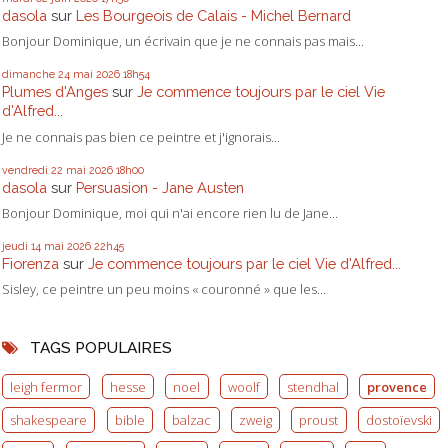
dasola
sur
Les Bourgeois de Calais - Michel Bernard
Bonjour Dominique, un écrivain que je ne connais pas mais...
dimanche 24
mai 2026
18h54
Plumes d'Anges
sur
Je commence toujours par le ciel Vie
d'Alfred...
Je ne connais pas bien ce peintre et j'ignorais...
vendredi 22
mai 2026
18h00
dasola
sur
Persuasion - Jane Austen
Bonjour Dominique, moi qui n'ai encore rien lu de Jane...
jeudi 14
mai 2026
22h45
Fiorenza
sur
Je commence toujours par le ciel Vie d'Alfred...
Sisley, ce peintre un peu moins « couronné » que les...
TAGS POPULAIRES
leigh fermor
hesse
noel
woolf
stendhal
provence
shakespeare
bible
balzac
zweig
proust
dostoïevski