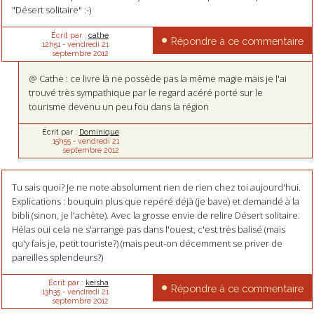
"Désert solitaire" :-)
Écrit par :
cathe
Répondre à ce commentaire
12h51
-
vendredi 21
septembre 2012
@ Cathe : ce livre là ne possède pas la même magie mais je l'ai
trouvé très sympathique par le regard acéré porté sur le
tourisme devenu un peu fou dans la région
Écrit par :
Dominique
15h55
-
vendredi 21
septembre 2012
Tu sais quoi? Je ne note absolument rien de rien chez toi aujourd'hui.
Explications : bouquin plus que repéré déjà (je bave) et demandé à la
bibli (sinon, je l'achète). Avec la grosse envie de relire Désert solitaire.
Hélas oui cela ne s'arrange pas dans l'ouest, c'est très balisé (mais
qu'y fais je, petit touriste?) (mais peut-on décemment se priver de
pareilles splendeurs?)
Écrit par :
keisha
Répondre à ce commentaire
13h35
-
vendredi 21
septembre 2012