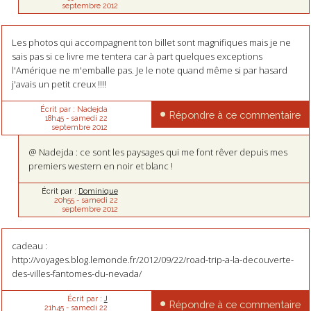
septembre 2012
Les photos qui accompagnent ton billet sont magnifiques mais je ne
sais pas si ce livre me tentera car à part quelques exceptions
l'Amérique ne m'emballe pas. Je le note quand même si par hasard
j'avais un petit creux !!!!
Écrit par :
Nadejda
Répondre à ce commentaire
18h45
-
samedi 22
septembre 2012
@ Nadejda : ce sont les paysages qui me font rêver depuis mes
premiers western en noir et blanc !
Écrit par :
Dominique
20h55
-
samedi 22
septembre 2012
cadeau :
http://voyages.blog.lemonde.fr/2012/09/22/road-trip-a-la-decouverte-
des-villes-fantomes-du-nevada/
Écrit par :
J
Répondre à ce commentaire
21h45
-
samedi 22