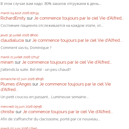
В этом случае вам надо: 80% заказов отгружаем в день...
mardi 04
août 2026
00h34
RichardEmity
sur
Je commence toujours par le ciel Vie d'Alfred...
Состояние пациента отслеживается на каждом этапе, от...
jeudi 30
juillet 2026
18h00
claudialucia
sur
Je commence toujours par le ciel Vie d'Alfred...
Comment vas-tu, Dominique ?
mardi 21
juillet 2026
17h47
miriam
sur
Je commence toujours par le ciel Vie d'Alfred...
j'attends la suite. Bel été - un peu chaud?
dimanche 07
juin 2026
16h56
Plumes d'Anges
sur
Je commence toujours par le ciel Vie
d'Alfred...
Un petit coucou en passant... Lumineuse semaine...
mercredi 03
juin 2026
05h56
christw
sur
Je commence toujours par le ciel Vie d'Alfred...
Afin de s'affranchir du clacissisme, porté par ce nouveau...
mardi 02
juin 2026
17h50