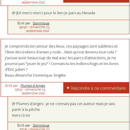
septembre 2012
@ JEA merci merci pour le lien je pars au Nevada
Écrit par :
Dominique
15h30
-
dimanche 23
septembre 2012
Je comprends ton amour des lieux, ces paysages sont sublimes et
l'âme des indiens d'antan y rode... Mais qu'est devenu tout cela ?
J'avoue avoir beaucoup de mal avec les parcs d'attractions, je ne
pourrai pas "jouer le jeu" ! Connais-tu les Indiens Kogis et les livres
d'Éric Julien ?
Beau dimanche Dominique. brigitte
Écrit par :
Plumes d Anges
Répondre à ce commentaire
13h32
-
dimanche 23
septembre 2012
@ Plumes d'anges : je ne connais pas cet auteur mais je vais
partir à la pêche
merci à toi
Écrit par :
Dominique
15h35
-
dimanche 23