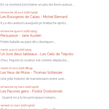
En ce moment j’enchaine un peu les livres autour...
dimanche 26
avril 2026
04h50
Les Bourgeois de Calais - Michel Bernard
Il y a des auteurs auxquels je m’attache après...
dimanche 19
avril 2026
04h53
Persuasion - Jane Austen
Petite balade au pays des classiques....
mardi 14
avril 2026
04h15
Un livre deux tableaux - Les Ciels de Tiepolo
Chez Tiepolo la couleur est comme déplacée,...
mardi 07
avril 2026
08h49
Les Yeux de Mona - Thomas Schlesser
Une jolie histoire de transmission entre une...
dimanche 29
mars 2026
04h16
Les Pauvres gens - Fiodor Dostoïevski
Quand on a lu les principaux romans...
samedi 21
mars 2026
04h00