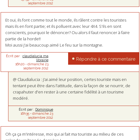
septembre 2012
Et oui, ils font comme tout le monde, ils râlent contre les touristes
mais ils en font partie; et ils polluent avec leur 4X4. S'ils en sont
conscients, pourquoi le dénoncer? Ou alors il faut renoncer à faire
partie de la horde!!
Moi aussi j'ai beaucoup aimé Le feu sur la montagne.
Écrit par :
claudialucia ma
Répondre à ce commentaire
librairie
16h20
-
dimanche 23
septembre 2012
@ Claudialucia : j'ai aimé leur position, certes touriste mais en
tentant peut être dans l'attitude, dans la façon de se nourrir, de
crapahuter d'en rester à une certaine fidélité à un tourisme
modéré.
Écrit par :
Dominique
16h35
-
dimanche 23
septembre 2012
Oh ça ça m'intéresse, moi qui ai fait ma touriste au milieu de ces