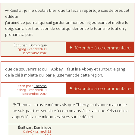
@ Keisha : je me doutais bien que tu l'avais repéré, je suis de près cet
éditeur
j'ai aimé ce journal qui sait garder un humour réjouissant et mettre le
doigt sur la contradiction de celui qui dénonce le tourisme tout en y
prenant sa part
Écrit par :
Dominique
Répondre à ce commentaire
15h55
-
vendredi 21
septembre 2012
que de souvenirs et oui... Abbey, il faut lire Abbey et surtout le gang
de la clé à molette qui parle justement de cette région.
Écrit par :
Theoma
Répondre à ce commentaire
17h29
-
vendredi 21
septembre 2012
@ Theoma : tu as le même avis que Thierry, mais pour ma part je
ne suis pas très sensible à ces romans là, je sais que Keisha elle a
apprécié, j'aime mieux ses livres sur le désert
Écrit par :
Dominique
09h50
-
samedi 22