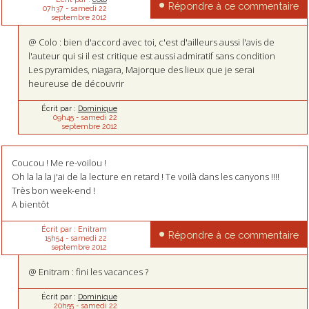
Répondre à ce commentaire
07h37
-
samedi 22
septembre 2012
@ Colo : bien d'accord avec toi, c'est d'ailleurs aussi l'avis de
l'auteur qui si il est critique est aussi admiratif sans condition
Les pyramides, niagara, Majorque des lieux que je serai
heureuse de découvrir
Écrit par :
Dominique
09h45
-
samedi 22
septembre 2012
Coucou ! Me re-voilou !
Oh la la la j'ai de la lecture en retard ! Te voilà dans les canyons !!!!
Très bon week-end !
A bientôt
Écrit par :
Enitram
Répondre à ce commentaire
15h54
-
samedi 22
septembre 2012
@ Enitram : fini les vacances ?
Écrit par :
Dominique
20h55
-
samedi 22