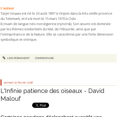
L’auteur
Tarjei Vesaas est né le 20 août 1897 à Vinjem dans la très vieille province
du Telemark, et il est mort le 15 mars 1970 à Oslo.
Ecrivain de langue néo-norvégienne (nynorsk). Son œuvre est dominée
par les thèmes existentiels du Mal, de l'Absurde, ainsi que par
l'omniprésence de la Nature. Elle se caractérise par une forte dimension
symbolique et onirique.
LIEN PERMANENT
COMMENTAIRE
samedi 10
février 2018
L'Infinie patience des oiseaux - David
Malouf