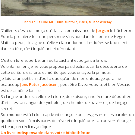
Henri-Louis FOREAU Huile sur toile, Paris, Musée d’Orsay.
D’ailleurs c’est comme ça qu’il fait la connaissance de
Jörgen
le bûcheron.
Pour la première fois une personne s’insinue dans le coeur de Hege et
Mattis a peur, il imagine qu’elle va l’abandonner. Les idées se brouillent
dans sa tête, c’est inquiétant et déroutant.
C'est un livre superbe, un récit attachant et poigant à la fois.
Volontairement je ne vous propose pas d'extraits car la découverte de
cette écriture est forte et mérite que vous en ayez la primeur.
Je fais ici un petit clin d’oeil à quelqu’un de mon entourage qui aime
beaucoup
Jens Peter Jacobsen
, peut être l’avez-vous lu, et bien Vesaas
est de la même famille.
Sa langue aride est celle de la terre, des saisons, une écriture dépouillée
d’artifices. Un langue de symboles, de chemins de traverses, de langage
secret.
Son monde est à la fois captivant et angoissant, les gestes et les paroles du
quotidien sont là mais parés de rêve et d’inquiétude. Un univers étrange
et beau, un récit magnifique.
Un livre indispensable dans votre bibliothèque