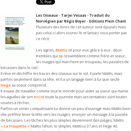
Les Oiseaux - Tarjei Vesaas - Traduit du
Norvégien par Régis Boyer - Editions Plein Chant
Plusieurs des livres de cet auteur sont épuisés mais
pas celui-ci alors ouvrez le et laissez vous porter par
ce récit.
Les signes,
Mattis
vit pour eux, grâce à eux : deux
trembles qui se ressemblent comme frère et soeur,
les nuages qui marchent en troupeau, les passées de
bécasses dans le ciel.
Il rêve et déchiffre les traces des oiseaux sur le sol. Il parle Mattis, mais
parfois seulement dans sa tête, et il a un langage bien à lui que seule
Hege
sa soeur comprend.
Il essaie de travailler comme tout le monde pour aider sa soeur qui manie
les aiguilles de son
tricot
toute la journée mais ses tentatives sont toutes
vouées à l’échec.
Parfois un voisin compatissant lui donne un peu d’ouvrage mais Mattis bien
vite préfère lever la tête vers les nuages, envoyer un message à la passée
de bécasses. Les tâches les plus simples deviennent des pièges, Mattis
« La Houpette »
Mattis l’ahuri, le simplet, Mattis a 37 ans et Hege 40.