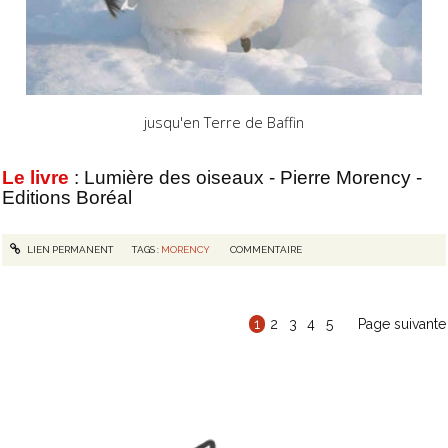
jusqu'en Terre de Baffin
Le livre
: Lumière des oiseaux - Pierre Morency -
Editions Boréal
LIEN PERMANENT
TAGS :
MORENCY
COMMENTAIRE
1
2
3
4
5
Page suivante