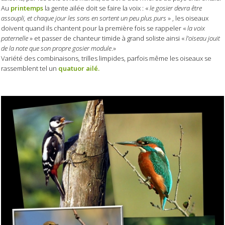
Au
printemps
la gente ailée doit se faire la voix : «
le gosier devra être
assoupli, et chaque jour les sons en sortent un peu plus purs
» , les oiseaux
doivent quand ils chantent pour la première fois se rappeler «
la voix
paternelle
» et passer de chanteur timide à grand soliste ainsi «
l’oiseau jouit
de la note que son propre gosier module
.»
Variété des combinaisons, trilles limpides, parfois même les oiseaux se
rassemblent tel un
quatuor ailé.