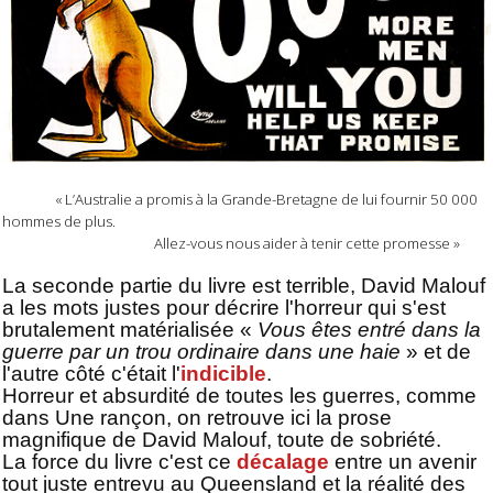
« L’Australie a promis à la Grande-Bretagne de lui fournir 50 000
hommes de plus.
Allez-vous nous aider à tenir cette promesse »
La seconde partie du livre est terrible, David Malouf
a les mots justes pour décrire l'horreur qui s'est
brutalement matérialisée «
Vous êtes entré dans la
guerre par un trou ordinaire dans une haie
» et de
l'autre côté c'était l'
indicible
.
Horreur et absurdité de toutes les guerres, comme
dans Une rançon, on retrouve ici la prose
magnifique de David Malouf, toute de sobriété.
La force du livre c'est ce
décalage
entre un avenir
tout juste entrevu au Queensland et la réalité des