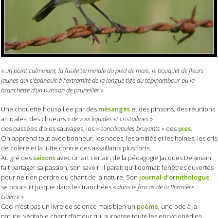
«
un point culminant, la fusée terminale du pied de maïs, le bouquet de fleurs
jaunes qui s’épanouit à l’extrémité de la longue tige du topinambour ou la
branchette d’un buisson de prunellier
»
Une chouette houspillée par des
mésanges
et des pinsons, des réunions
amicales, des choeurs «
de voix liquides et cristallines
»
des passées d’oies sauvages, les «
conciliabules bruyants
» des
pies.
On apprend tout avec bonheur, les noces, les amitiés et les haines, les cris
de colère et la lutte contre des assaillants plus forts,
Au gré des
saisons
avec un art certain de la pédagogie Jacques Delamain
fait partager sa passion, son savoir. Il parait qu’il dormait fenêtres ouvertes
pour ne rien perdre du chant de la nature. Son
journal d’ornithologue
se poursuit jusque dans les tranchées «
dans le fracas de la Première
Guerre
»
Ceci n’est pas un livre de science mais bien un
poème
, une ode à la
nature, véritable chant d’amour qui surpasse toute les encyclopédies.