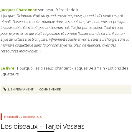
Jacques Chardonne
son beau-frère dit de lui :
« J
acques Delamain était un grand artiste en prose, quand il décrivait ce qu'il
aimait: l'oiseau si mobile, multiple dans ses couleurs, ses coutumes et presque
insaisissable. Ce n'était pas un écrivain -né; il le fut par accident. Tout à coup,
pour exprimer ce qui était sa passion et comme l'obsession de sa vie, il eut un
style de virtuose, le trait juste, infiniment souple et varié, sans surcharge, sans la
moindre coquetterie dans la phrase; style nu, plein de nuances, avec des
ressources incroyables.
»
Le livre
: Pourquoi les oiseaux chantent - Jacques Delamain - Edtions des
Equateurs
LIEN PERMANENT
COMMENTAIRE
mercredi 27
octobre 2010
Les oiseaux - Tarjei Vesaas