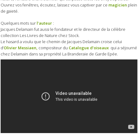
Ouvrez vos fenêtres, écoutez, laissez vous captiver par ce
magicien
plein
de gaieté.
Quelques mots sur
l’auteur
:
Jacques Delamain fut aussi le fondateur et le directeur de la célèbre
collection Les Livres de Nature chez Stock.
Le hasard a voulu que le chemin de Jacques Delamain croise celui
d’
Olivier Messiaen,
compositeur du
Catalogue d’oiseaux
qui a séjourné
chez Delamain dans sa propriété La Branderaie de Garde Epée.