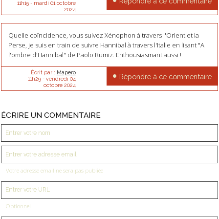
Répondre à ce commentaire
11h15
-
mardi 01
octobre
2024
Quelle coïncidence, vous suivez Xénophon à travers l'Orient et la
Perse, je suis en train de suivre Hannibal à travers l'Italie en lisant "A
l'ombre d'Hannibal" de Paolo Rumiz. Enthousiasmant aussi !
Écrit par :
Mapero
Répondre à ce commentaire
11h29
-
vendredi 04
octobre 2024
ÉCRIRE UN COMMENTAIRE
Votre adresse email ne sera pas publiée
Optionnel