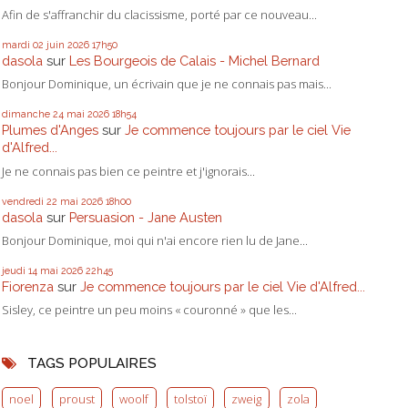
Afin de s'affranchir du clacissisme, porté par ce nouveau...
mardi 02
juin 2026
17h50
dasola
sur
Les Bourgeois de Calais - Michel Bernard
Bonjour Dominique, un écrivain que je ne connais pas mais...
dimanche 24
mai 2026
18h54
Plumes d'Anges
sur
Je commence toujours par le ciel Vie
d'Alfred...
Je ne connais pas bien ce peintre et j'ignorais...
vendredi 22
mai 2026
18h00
dasola
sur
Persuasion - Jane Austen
Bonjour Dominique, moi qui n'ai encore rien lu de Jane...
jeudi 14
mai 2026
22h45
Fiorenza
sur
Je commence toujours par le ciel Vie d'Alfred...
Sisley, ce peintre un peu moins « couronné » que les...
TAGS POPULAIRES
noel
proust
woolf
tolstoï
zweig
zola