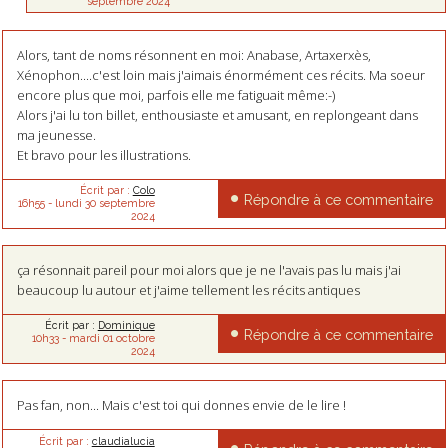
septembre 2024
Alors, tant de noms résonnent en moi: Anabase, Artaxerxès,
Xénophon....c'est loin mais j'aimais énormément ces récits. Ma soeur
encore plus que moi, parfois elle me fatiguait même:-)
Alors j'ai lu ton billet, enthousiaste et amusant, en replongeant dans
ma jeunesse.
Et bravo pour les illustrations.
Écrit par :
Colo
Répondre à ce commentaire
16h55
-
lundi 30
septembre
2024
ça résonnait pareil pour moi alors que je ne l'avais pas lu mais j'ai
beaucoup lu autour et j'aime tellement les récits antiques
Écrit par :
Dominique
Répondre à ce commentaire
10h33
-
mardi 01
octobre
2024
Pas fan, non... Mais c'est toi qui donnes envie de le lire !
Écrit par :
claudialucia