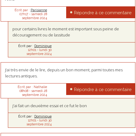
Écrit par :
Parisianne
Répondre à ce commentaire
07h17
-
samedi 28
septembre 2024
pour certains livres le moment est important sous peine de
découragement ou de lassitude
Écrit par :
Dominique
12h01
-
lundi 30
septembre 2024
J’ai très envie de le lire, depuis un bon moment, parmi toutes mes
lectures antiques.
Écrit par :
Nathalie
Répondre à ce commentaire
08h08
-
samedi 28
septembre 2024
j'ai fait un deuxième essai et ce fut le bon
Écrit par :
Dominique
12h01
-
lundi 30
septembre 2024