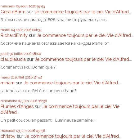
mercredi 05
août 2026
15h13
GeraldBlirm
sur
Je commence toujours par le ciel Vie d'Alfred...
В этом случае вам надо: 80% заказов отгружаем в день...
mardi 04
août 2026
00h34
RichardEmity
sur
Je commence toujours par le ciel Vie d'Alfred...
Состояние пациента отслеживается на каждом этапе, от...
jeudi 30
juillet 2026
18h00
claudialucia
sur
Je commence toujours par le ciel Vie d'Alfred...
Comment vas-tu, Dominique ?
mardi 21
juillet 2026
17h47
miriam
sur
Je commence toujours par le ciel Vie d'Alfred...
j'attends la suite. Bel été - un peu chaud?
dimanche 07
juin 2026
16h56
Plumes d'Anges
sur
Je commence toujours par le ciel Vie
d'Alfred...
Un petit coucou en passant... Lumineuse semaine...
mercredi 03
juin 2026
05h56
christw
sur
Je commence toujours par le ciel Vie d'Alfred...