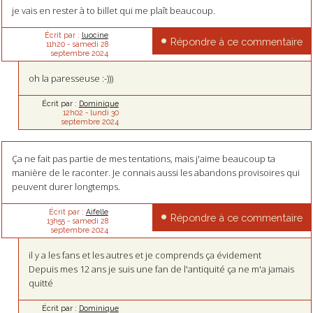
je vais en rester à to billet qui me plaît beaucoup.
Écrit par :
luocine
Répondre à ce commentaire
11h20
-
samedi 28
septembre 2024
oh la paresseuse :-)))
Écrit par :
Dominique
12h02
-
lundi 30
septembre 2024
Ça ne fait pas partie de mes tentations, mais j'aime beaucoup ta
manière de le raconter. Je connais aussi les abandons provisoires qui
peuvent durer longtemps.
Écrit par :
Aifelle
Répondre à ce commentaire
13h55
-
samedi 28
septembre 2024
il y a les fans et les autres et je comprends ça évidement
Depuis mes 12 ans je suis une fan de l'antiquité ça ne m'a jamais
quitté
Écrit par :
Dominique