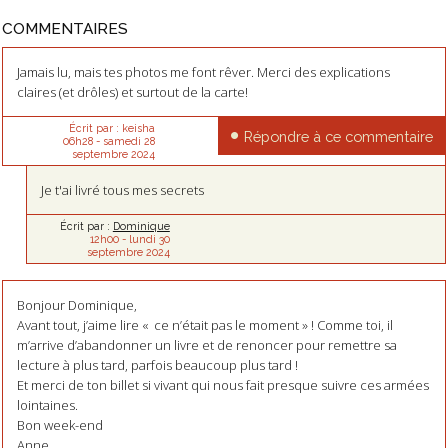
COMMENTAIRES
Jamais lu, mais tes photos me font rêver. Merci des explications
claires (et drôles) et surtout de la carte!
Écrit par :
keisha
Répondre à ce commentaire
06h28
-
samedi 28
septembre 2024
Je t'ai livré tous mes secrets
Écrit par :
Dominique
12h00
-
lundi 30
septembre 2024
Bonjour Dominique,
Avant tout, j’aime lire « ce n’était pas le moment » ! Comme toi, il
m’arrive d’abandonner un livre et de renoncer pour remettre sa
lecture à plus tard, parfois beaucoup plus tard !
Et merci de ton billet si vivant qui nous fait presque suivre ces armées
lointaines.
Bon week-end
Anne