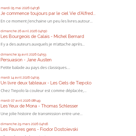
mardi 05
mai 2026
04h36
Je commence toujours par le ciel Vie d'Alfred...
En ce moment j’enchaine un peu les livres autour...
dimanche 26
avril 2026
04h50
Les Bourgeois de Calais - Michel Bernard
Il y a des auteurs auxquels je m’attache après...
dimanche 19
avril 2026
04h53
Persuasion - Jane Austen
Petite balade au pays des classiques....
mardi 14
avril 2026
04h15
Un livre deux tableaux - Les Ciels de Tiepolo
Chez Tiepolo la couleur est comme déplacée,...
mardi 07
avril 2026
08h49
Les Yeux de Mona - Thomas Schlesser
Une jolie histoire de transmission entre une...
dimanche 29
mars 2026
04h16
Les Pauvres gens - Fiodor Dostoïevski