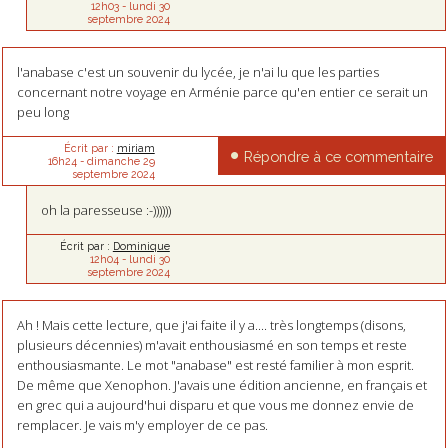
12h03
-
lundi 30
septembre 2024
l'anabase c'est un souvenir du lycée, je n'ai lu que les parties
concernant notre voyage en Arménie parce qu'en entier ce serait un
peu long
Écrit par :
miriam
Répondre à ce commentaire
16h24
-
dimanche 29
septembre 2024
oh la paresseuse :-))))))
Écrit par :
Dominique
12h04
-
lundi 30
septembre 2024
Ah ! Mais cette lecture, que j'ai faite il y a.... très longtemps (disons,
plusieurs décennies) m'avait enthousiasmé en son temps et reste
enthousiasmante. Le mot "anabase" est resté familier à mon esprit.
De même que Xenophon. J'avais une édition ancienne, en français et
en grec qui a aujourd'hui disparu et que vous me donnez envie de
remplacer. Je vais m'y employer de ce pas.