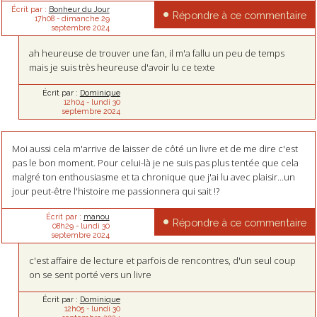
Écrit par :
Bonheur du Jour
Répondre à ce commentaire
17h08
-
dimanche 29
septembre 2024
ah heureuse de trouver une fan, il m'a fallu un peu de temps
mais je suis très heureuse d'avoir lu ce texte
Écrit par :
Dominique
12h04
-
lundi 30
septembre 2024
Moi aussi cela m'arrive de laisser de côté un livre et de me dire c'est
pas le bon moment. Pour celui-là je ne suis pas plus tentée que cela
malgré ton enthousiasme et ta chronique que j'ai lu avec plaisir...un
jour peut-être l'histoire me passionnera qui sait !?
Écrit par :
manou
Répondre à ce commentaire
08h29
-
lundi 30
septembre 2024
c'est affaire de lecture et parfois de rencontres, d'un seul coup
on se sent porté vers un livre
Écrit par :
Dominique
12h05
-
lundi 30