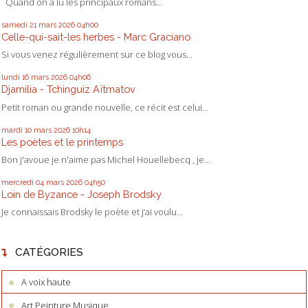
Quand on a lu les principaux romans...
samedi 21
mars 2026
04h00
Celle-qui-sait-les herbes - Marc Graciano
Si vous venez régulièrement sur ce blog vous...
lundi 16
mars 2026
04h06
Djamilia - Tchinguiz Aïtmatov
Petit roman ou grande nouvelle, ce récit est celui...
mardi 10
mars 2026
10h14
Les poètes et le printemps
Bon j'avoue je n'aime pas Michel Houellebecq , je...
mercredi 04
mars 2026
04h50
Loin de Byzance - Joseph Brodsky
Je connaissais Brodsky le poète et j’ai voulu...
CATÉGORIES
A voix haute
Art Peinture Musique