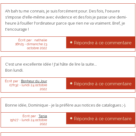
Ah bah tu me connais, je suis forcément pour. Des fois, l'oeuvre
s'impose d'elle-même avec évidence et des fois je passe une demi-
heure à fouiller l'ordinateur parce que rien ne va vraiment. Bref, je
t'encourage !
Écrit par :
nathalie
Répondre à ce commentaire
16h25
-
dimanche 23
octobre 2022
C'est une excellente idée ! J'ai hâte de lire la suite...
Bon lundi.
Écrit par :
Bonheur du Jour
Répondre à ce commentaire
07h32
-
lundi 24
octobre
2022
Bonne idée, Dominique - je la préfère aux notices de catalogues ;-).
Écrit par :
Tania
Répondre à ce commentaire
15h27
-
lundi 24
octobre
2022