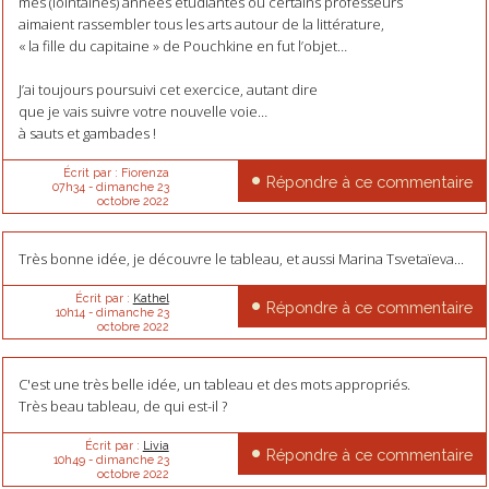
mes (lointaines) années étudiantes où certains professeurs
aimaient rassembler tous les arts autour de la littérature,
« la fille du capitaine » de Pouchkine en fut l’objet…
J’ai toujours poursuivi cet exercice, autant dire
que je vais suivre votre nouvelle voie…
à sauts et gambades !
Écrit par :
Fiorenza
Répondre à ce commentaire
07h34
-
dimanche 23
octobre 2022
Très bonne idée, je découvre le tableau, et aussi Marina Tsvetaïeva...
Écrit par :
Kathel
Répondre à ce commentaire
10h14
-
dimanche 23
octobre 2022
C'est une très belle idée, un tableau et des mots appropriés.
Très beau tableau, de qui est-il ?
Écrit par :
Livia
Répondre à ce commentaire
10h49
-
dimanche 23
octobre 2022