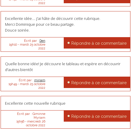
2022
Excellente idée.... j'ai hâte de découvrir cette rubrique.
Merci Dominique pour ce beau partage.
Douce soirée.
Écrit par :
Den
Répondre à ce commentaire
19h10
-
mardi 25
octobre
2022
Quelle bonne idée! Je découvre le tableau et espère en découvrir
d'autres bientôt
Écrit par :
miriam
Répondre à ce commentaire
19h49
-
mardi 25
octobre
2022
Excellente cette nouvelle rubrique
Écrit par :
Giminne
Répondre à ce commentaire
Myriam
15h56
-
mercredi 26
octobre 2022