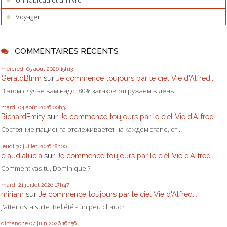
Voyager
COMMENTAIRES RÉCENTS
mercredi 05
août 2026
15h13
GeraldBlirm
sur
Je commence toujours par le ciel Vie d'Alfred...
В этом случае вам надо: 80% заказов отгружаем в день...
mardi 04
août 2026
00h34
RichardEmity
sur
Je commence toujours par le ciel Vie d'Alfred...
Состояние пациента отслеживается на каждом этапе, от...
jeudi 30
juillet 2026
18h00
claudialucia
sur
Je commence toujours par le ciel Vie d'Alfred...
Comment vas-tu, Dominique ?
mardi 21
juillet 2026
17h47
miriam
sur
Je commence toujours par le ciel Vie d'Alfred...
j'attends la suite. Bel été - un peu chaud?
dimanche 07
juin 2026
16h56