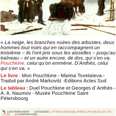
«
La neige, les branches noires des arbustes, deux
hommes tout noirs qui en raccompagnent un
troisième – ils l’ont pris sous les aisselles – jusqu’au
traîneau – et un autre encore, de dos, qui s’en va.
Pouchkine,
celui qu’on emmène. D’Anthès, celui
qui s’en va.
»
Le livre
: Mon Pouchkine - Marina Tsvetaïeva.-
Traduit par André Markovitz -Editions Actes Sud
Le tableau
: Duel Pouchkine et Georges d’ Anthès -
A. A. Naumov - Musée Pouchkine Saint
Pétersbourg
LIEN PERMANENT
CATÉGORIES :
LITTÉRATURE RUSSE
,
POÉSIE
,
UN TABLEAU ET UN
LIVRE
19
COMMENTAIRES