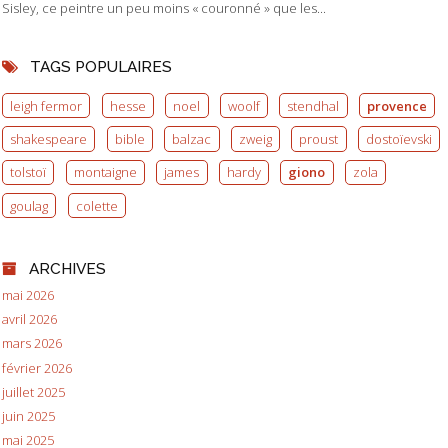
Sisley, ce peintre un peu moins « couronné » que les...
TAGS POPULAIRES
leigh fermor
hesse
noel
woolf
stendhal
provence
shakespeare
bible
balzac
zweig
proust
dostoïevski
tolstoï
montaigne
james
hardy
giono
zola
goulag
colette
ARCHIVES
mai 2026
avril 2026
mars 2026
février 2026
juillet 2025
juin 2025
mai 2025