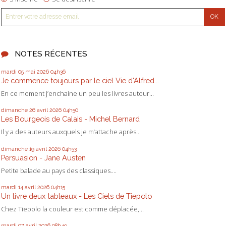
NOTES RÉCENTES
mardi 05
mai 2026
04h36
Je commence toujours par le ciel Vie d'Alfred...
En ce moment j’enchaine un peu les livres autour...
dimanche 26
avril 2026
04h50
Les Bourgeois de Calais - Michel Bernard
Il y a des auteurs auxquels je m’attache après...
dimanche 19
avril 2026
04h53
Persuasion - Jane Austen
Petite balade au pays des classiques....
mardi 14
avril 2026
04h15
Un livre deux tableaux - Les Ciels de Tiepolo
Chez Tiepolo la couleur est comme déplacée,...
mardi 07
avril 2026
08h49