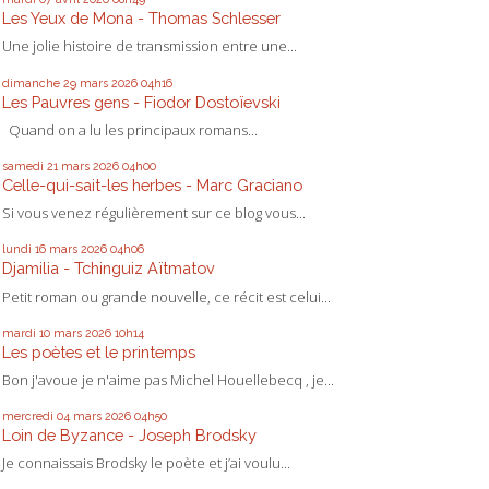
Les Yeux de Mona - Thomas Schlesser
Une jolie histoire de transmission entre une...
dimanche 29
mars 2026
04h16
Les Pauvres gens - Fiodor Dostoïevski
Quand on a lu les principaux romans...
samedi 21
mars 2026
04h00
Celle-qui-sait-les herbes - Marc Graciano
Si vous venez régulièrement sur ce blog vous...
lundi 16
mars 2026
04h06
Djamilia - Tchinguiz Aïtmatov
Petit roman ou grande nouvelle, ce récit est celui...
mardi 10
mars 2026
10h14
Les poètes et le printemps
Bon j'avoue je n'aime pas Michel Houellebecq , je...
mercredi 04
mars 2026
04h50
Loin de Byzance - Joseph Brodsky
Je connaissais Brodsky le poète et j’ai voulu...