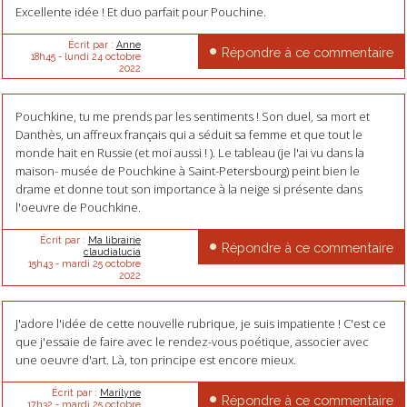
Excellente idée ! Et duo parfait pour Pouchine.
Écrit par :
Anne
Répondre à ce commentaire
18h45
-
lundi 24
octobre
2022
Pouchkine, tu me prends par les sentiments ! Son duel, sa mort et
Danthès, un affreux français qui a séduit sa femme et que tout le
monde hait en Russie (et moi aussi ! ). Le tableau (je l'ai vu dans la
maison- musée de Pouchkine à Saint-Petersbourg) peint bien le
drame et donne tout son importance à la neige si présente dans
l'oeuvre de Pouchkine.
Écrit par :
Ma librairie
Répondre à ce commentaire
claudialucia
15h43
-
mardi 25
octobre
2022
J'adore l'idée de cette nouvelle rubrique, je suis impatiente ! C'est ce
que j'essaie de faire avec le rendez-vous poétique, associer avec
une oeuvre d'art. Là, ton principe est encore mieux.
Écrit par :
Marilyne
Répondre à ce commentaire
17h32
-
mardi 25
octobre