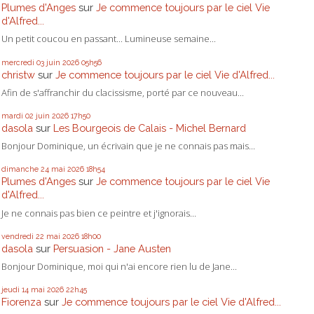
Plumes d'Anges
sur
Je commence toujours par le ciel Vie
d'Alfred...
Un petit coucou en passant... Lumineuse semaine...
mercredi 03
juin 2026
05h56
christw
sur
Je commence toujours par le ciel Vie d'Alfred...
Afin de s'affranchir du clacissisme, porté par ce nouveau...
mardi 02
juin 2026
17h50
dasola
sur
Les Bourgeois de Calais - Michel Bernard
Bonjour Dominique, un écrivain que je ne connais pas mais...
dimanche 24
mai 2026
18h54
Plumes d'Anges
sur
Je commence toujours par le ciel Vie
d'Alfred...
Je ne connais pas bien ce peintre et j'ignorais...
vendredi 22
mai 2026
18h00
dasola
sur
Persuasion - Jane Austen
Bonjour Dominique, moi qui n'ai encore rien lu de Jane...
jeudi 14
mai 2026
22h45
Fiorenza
sur
Je commence toujours par le ciel Vie d'Alfred...