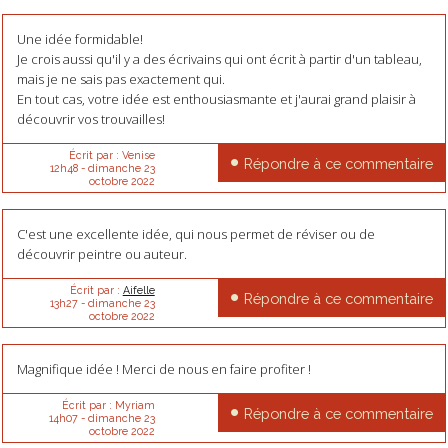
Une idée formidable!
Je crois aussi qu'il y a des écrivains qui ont écrit à partir d'un tableau,
mais je ne sais pas exactement qui.
En tout cas, votre idée est enthousiasmante et j'aurai grand plaisir à
découvrir vos trouvailles!
Écrit par :
Venise
Répondre à ce commentaire
12h48
-
dimanche 23
octobre 2022
C'est une excellente idée, qui nous permet de réviser ou de
découvrir peintre ou auteur.
Écrit par :
Aifelle
Répondre à ce commentaire
13h27
-
dimanche 23
octobre 2022
Magnifique idée ! Merci de nous en faire profiter !
Écrit par :
Myriam
Répondre à ce commentaire
14h07
-
dimanche 23
octobre 2022