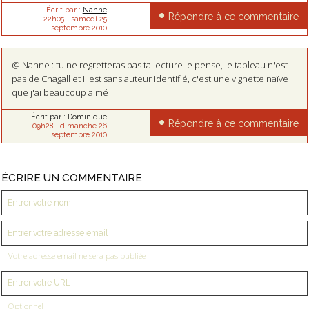
Écrit par :
Nanne
Répondre à ce commentaire
22h05
-
samedi 25
septembre 2010
@ Nanne : tu ne regretteras pas ta lecture je pense, le tableau n'est
pas de Chagall et il est sans auteur identifié, c'est une vignette naïve
que j'ai beaucoup aimé
Écrit par :
Dominique
Répondre à ce commentaire
09h28
-
dimanche 26
septembre 2010
ÉCRIRE UN COMMENTAIRE
Votre adresse email ne sera pas publiée
Optionnel