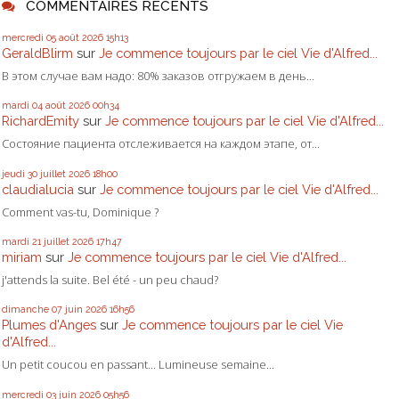
COMMENTAIRES RÉCENTS
mercredi 05
août 2026
15h13
GeraldBlirm
sur
Je commence toujours par le ciel Vie d'Alfred...
В этом случае вам надо: 80% заказов отгружаем в день...
mardi 04
août 2026
00h34
RichardEmity
sur
Je commence toujours par le ciel Vie d'Alfred...
Состояние пациента отслеживается на каждом этапе, от...
jeudi 30
juillet 2026
18h00
claudialucia
sur
Je commence toujours par le ciel Vie d'Alfred...
Comment vas-tu, Dominique ?
mardi 21
juillet 2026
17h47
miriam
sur
Je commence toujours par le ciel Vie d'Alfred...
j'attends la suite. Bel été - un peu chaud?
dimanche 07
juin 2026
16h56
Plumes d'Anges
sur
Je commence toujours par le ciel Vie
d'Alfred...
Un petit coucou en passant... Lumineuse semaine...
mercredi 03
juin 2026
05h56