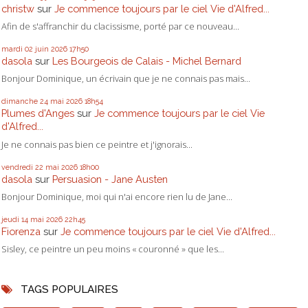
christw
sur
Je commence toujours par le ciel Vie d'Alfred...
Afin de s'affranchir du clacissisme, porté par ce nouveau...
mardi 02
juin 2026
17h50
dasola
sur
Les Bourgeois de Calais - Michel Bernard
Bonjour Dominique, un écrivain que je ne connais pas mais...
dimanche 24
mai 2026
18h54
Plumes d'Anges
sur
Je commence toujours par le ciel Vie
d'Alfred...
Je ne connais pas bien ce peintre et j'ignorais...
vendredi 22
mai 2026
18h00
dasola
sur
Persuasion - Jane Austen
Bonjour Dominique, moi qui n'ai encore rien lu de Jane...
jeudi 14
mai 2026
22h45
Fiorenza
sur
Je commence toujours par le ciel Vie d'Alfred...
Sisley, ce peintre un peu moins « couronné » que les...
TAGS POPULAIRES