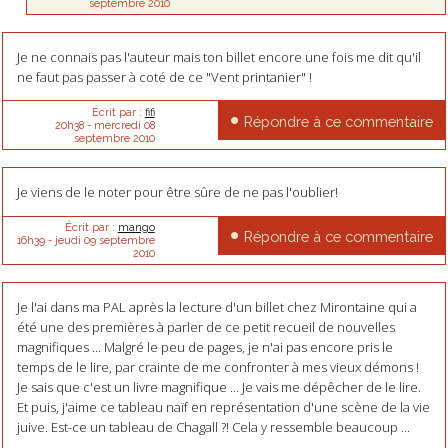
septembre 2010
Je ne connais pas l'auteur mais ton billet encore une fois me dit qu'il
ne faut pas passer à coté de ce "Vent printanier" !
Écrit par :
fifi
Répondre à ce commentaire
20h38
-
mercredi 08
septembre 2010
Je viens de le noter pour être sûre de ne pas l'oublier!
Écrit par :
mango
Répondre à ce commentaire
16h39
-
jeudi 09
septembre
2010
Je l'ai dans ma PAL après la lecture d'un billet chez Mirontaine qui a
été une des premières à parler de ce petit recueil de nouvelles
magnifiques ... Malgré le peu de pages, je n'ai pas encore pris le
temps de le lire, par crainte de me confronter à mes vieux démons !
Je sais que c'est un livre magnifique ... Je vais me dépêcher de le lire.
Et puis, j'aime ce tableau naïf en représentation d'une scène de la vie
juive. Est-ce un tableau de Chagall ?! Cela y ressemble beaucoup ...