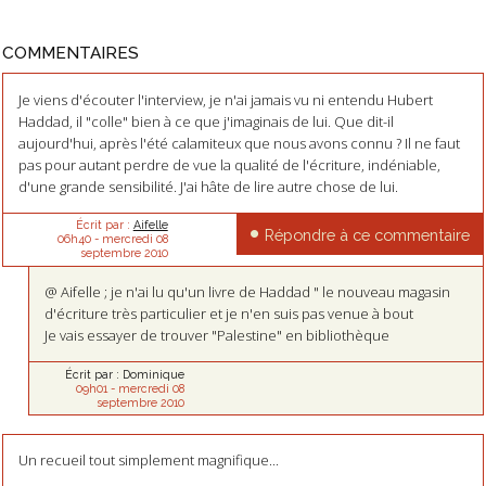
COMMENTAIRES
Je viens d'écouter l'interview, je n'ai jamais vu ni entendu Hubert
Haddad, il "colle" bien à ce que j'imaginais de lui. Que dit-il
aujourd'hui, après l'été calamiteux que nous avons connu ? Il ne faut
pas pour autant perdre de vue la qualité de l'écriture, indéniable,
d'une grande sensibilité. J'ai hâte de lire autre chose de lui.
Écrit par :
Aifelle
Répondre à ce commentaire
06h40
-
mercredi 08
septembre 2010
@ Aifelle ; je n'ai lu qu'un livre de Haddad " le nouveau magasin
d'écriture très particulier et je n'en suis pas venue à bout
Je vais essayer de trouver "Palestine" en bibliothèque
Écrit par :
Dominique
09h01
-
mercredi 08
septembre 2010
Un recueil tout simplement magnifique...