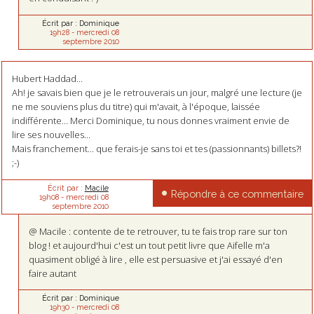
Écrit par :
Dominique
19h28
-
mercredi 08
septembre 2010
Hubert Haddad...
Ah! je savais bien que je le retrouverais un jour, malgré une lecture (je
ne me souviens plus du titre) qui m'avait, à l'époque, laissée
indifférente... Merci Dominique, tu nous donnes vraiment envie de
lire ses nouvelles...
Mais franchement... que ferais-je sans toi et tes (passionnants) billets?!
;-)
Écrit par :
Macile
Répondre à ce commentaire
19h08
-
mercredi 08
septembre 2010
@ Macile : contente de te retrouver, tu te fais trop rare sur ton
blog ! et aujourd'hui c'est un tout petit livre que Aifelle m'a
quasiment obligé à lire , elle est persuasive et j'ai essayé d'en
faire autant
Écrit par :
Dominique
19h30
-
mercredi 08