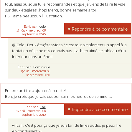
tout, mais puisque tu le recommandes et que je viens de faire le vide
sur deux étagères...hop! Merci, bonne semaine à toi.
PS: j'aime beaucoup l'illustration.
Écrit par :
colo
Répondre à ce commentaire
17h05
-
mercredi 08
septembre 2010
@ Colo : Deux étagères vides ? c'est tout simplement un appel à la
tentation où je ne m'y connais pas , j'ai bien aimé ce tableau d'un
intérieur dans un Shetl
Écrit par :
Dominique
19h26
-
mercredi 08
septembre 2010
Encore un titre à ajouter à ma liste!
Bon, je crois que je vais couper sur mes heures de sommeil...
Écrit par :
Lali
Répondre à ce commentaire
17h48
-
mercredi 08
septembre 2010
@ Lali : c'est pour ça que je suis fan de livres audio, je peux lire
en conduisant :-)