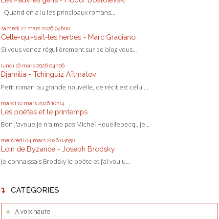
Quand on a lu les principaux romans...
samedi 21
mars 2026
04h00
Celle-qui-sait-les herbes - Marc Graciano
Si vous venez régulièrement sur ce blog vous...
lundi 16
mars 2026
04h06
Djamilia - Tchinguiz Aïtmatov
Petit roman ou grande nouvelle, ce récit est celui...
mardi 10
mars 2026
10h14
Les poètes et le printemps
Bon j'avoue je n'aime pas Michel Houellebecq , je...
mercredi 04
mars 2026
04h50
Loin de Byzance - Joseph Brodsky
Je connaissais Brodsky le poète et j’ai voulu...
CATÉGORIES
A voix haute