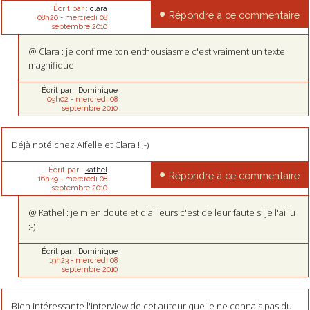
Écrit par :
clara
Répondre à ce commentaire
08h20
-
mercredi 08
septembre 2010
@ Clara : je confirme ton enthousiasme c'est vraiment un texte
magnifique
Écrit par :
Dominique
09h02
-
mercredi 08
septembre 2010
Déjà noté chez Aifelle et Clara ! ;-)
Écrit par :
kathel
Répondre à ce commentaire
16h49
-
mercredi 08
septembre 2010
@ Kathel : je m'en doute et d'ailleurs c'est de leur faute si je l'ai lu
:-)
Écrit par :
Dominique
19h23
-
mercredi 08
septembre 2010
Bien intéressante l'interview de cet auteur que je ne connais pas du