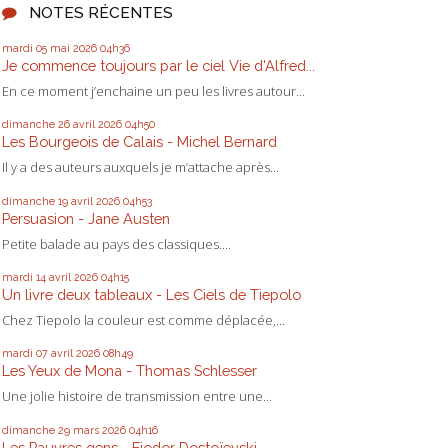
NOTES RÉCENTES
mardi 05
mai 2026
04h36
Je commence toujours par le ciel Vie d'Alfred...
En ce moment j’enchaine un peu les livres autour...
dimanche 26
avril 2026
04h50
Les Bourgeois de Calais - Michel Bernard
Il y a des auteurs auxquels je m’attache après...
dimanche 19
avril 2026
04h53
Persuasion - Jane Austen
Petite balade au pays des classiques....
mardi 14
avril 2026
04h15
Un livre deux tableaux - Les Ciels de Tiepolo
Chez Tiepolo la couleur est comme déplacée,...
mardi 07
avril 2026
08h49
Les Yeux de Mona - Thomas Schlesser
Une jolie histoire de transmission entre une...
dimanche 29
mars 2026
04h16
Les Pauvres gens - Fiodor Dostoïevski