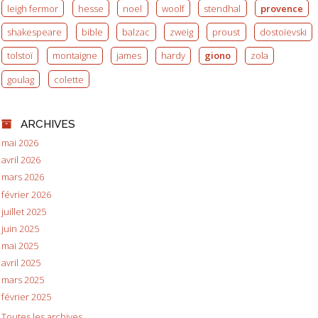
leigh fermor
hesse
noel
woolf
stendhal
provence
shakespeare
bible
balzac
zweig
proust
dostoïevski
tolstoï
montaigne
james
hardy
giono
zola
goulag
colette
ARCHIVES
mai 2026
avril 2026
mars 2026
février 2026
juillet 2025
juin 2025
mai 2025
avril 2025
mars 2025
février 2025
Toutes les archives