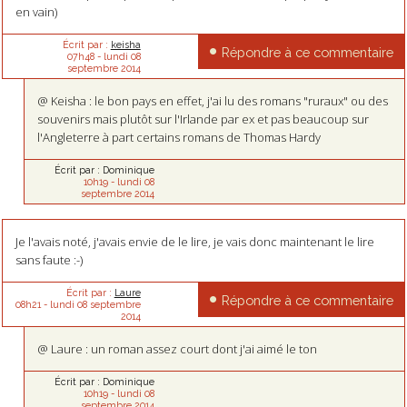
en vain)
Écrit par :
keisha
Répondre à ce commentaire
07h48
-
lundi 08
septembre 2014
@ Keisha : le bon pays en effet, j'ai lu des romans "ruraux" ou des
souvenirs mais plutôt sur l'Irlande par ex et pas beaucoup sur
l'Angleterre à part certains romans de Thomas Hardy
Écrit par :
Dominique
10h19
-
lundi 08
septembre 2014
Je l'avais noté, j'avais envie de le lire, je vais donc maintenant le lire
sans faute :-)
Écrit par :
Laure
Répondre à ce commentaire
08h21
-
lundi 08
septembre
2014
@ Laure : un roman assez court dont j'ai aimé le ton
Écrit par :
Dominique
10h19
-
lundi 08
septembre 2014