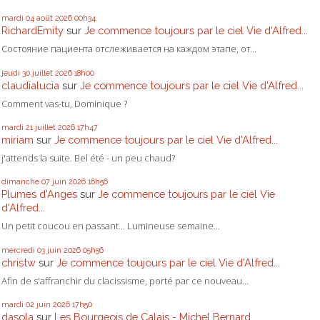
mardi 04
août 2026
00h34
RichardEmity
sur
Je commence toujours par le ciel Vie d'Alfred...
Состояние пациента отслеживается на каждом этапе, от...
jeudi 30
juillet 2026
18h00
claudialucia
sur
Je commence toujours par le ciel Vie d'Alfred...
Comment vas-tu, Dominique ?
mardi 21
juillet 2026
17h47
miriam
sur
Je commence toujours par le ciel Vie d'Alfred...
j'attends la suite. Bel été - un peu chaud?
dimanche 07
juin 2026
16h56
Plumes d'Anges
sur
Je commence toujours par le ciel Vie
d'Alfred...
Un petit coucou en passant... Lumineuse semaine...
mercredi 03
juin 2026
05h56
christw
sur
Je commence toujours par le ciel Vie d'Alfred...
Afin de s'affranchir du clacissisme, porté par ce nouveau...
mardi 02
juin 2026
17h50
dasola
sur
Les Bourgeois de Calais - Michel Bernard