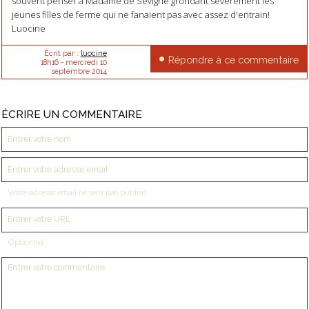
souvent penser à Madame de Sévigné grondant sévèrement les
jeunes filles de ferme qui ne fanaient pas avec assez d'entrain!
Luocine
Écrit par :
luocine
Répondre à ce commentaire
18h16
-
mercredi 10
septembre 2014
ÉCRIRE UN COMMENTAIRE
Votre adresse email ne sera pas publiée
Optionnel