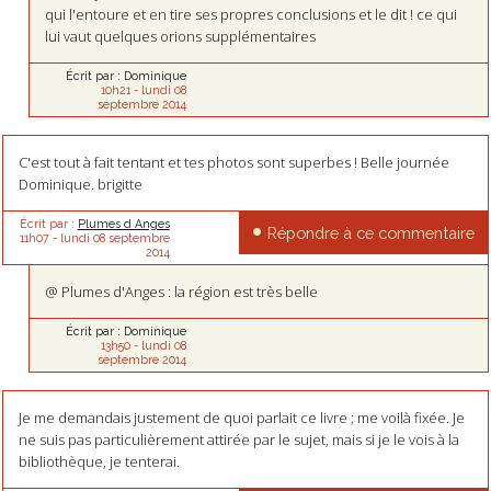
qui l'entoure et en tire ses propres conclusions et le dit ! ce qui
lui vaut quelques orions supplémentaires
Écrit par :
Dominique
10h21
-
lundi 08
septembre 2014
C'est tout à fait tentant et tes photos sont superbes ! Belle journée
Dominique. brigitte
Écrit par :
Plumes d Anges
Répondre à ce commentaire
11h07
-
lundi 08
septembre
2014
@ Plumes d'Anges : la région est très belle
Écrit par :
Dominique
13h50
-
lundi 08
septembre 2014
Je me demandais justement de quoi parlait ce livre ; me voilà fixée. Je
ne suis pas particulièrement attirée par le sujet, mais si je le vois à la
bibliothèque, je tenterai.