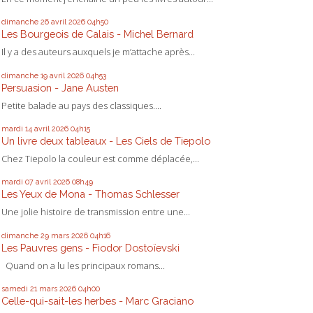
dimanche 26
avril 2026
04h50
Les Bourgeois de Calais - Michel Bernard
Il y a des auteurs auxquels je m’attache après...
dimanche 19
avril 2026
04h53
Persuasion - Jane Austen
Petite balade au pays des classiques....
mardi 14
avril 2026
04h15
Un livre deux tableaux - Les Ciels de Tiepolo
Chez Tiepolo la couleur est comme déplacée,...
mardi 07
avril 2026
08h49
Les Yeux de Mona - Thomas Schlesser
Une jolie histoire de transmission entre une...
dimanche 29
mars 2026
04h16
Les Pauvres gens - Fiodor Dostoïevski
Quand on a lu les principaux romans...
samedi 21
mars 2026
04h00
Celle-qui-sait-les herbes - Marc Graciano