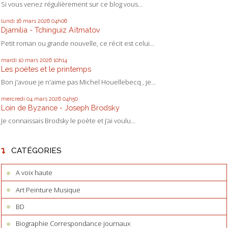
Si vous venez régulièrement sur ce blog vous...
lundi 16
mars 2026
04h06
Djamilia - Tchinguiz Aïtmatov
Petit roman ou grande nouvelle, ce récit est celui...
mardi 10
mars 2026
10h14
Les poètes et le printemps
Bon j'avoue je n'aime pas Michel Houellebecq , je...
mercredi 04
mars 2026
04h50
Loin de Byzance - Joseph Brodsky
Je connaissais Brodsky le poète et j’ai voulu...
CATÉGORIES
A voix haute
Art Peinture Musique
BD
Biographie Correspondance journaux