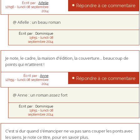
Écrit par :
Aifelle
Répondre à ce commentaire
12h56
-
lundi 08
septembre
2014
@ Aifelle : un beau roman
Écrit par :
Dominique
13h51
-
lundi 08
septembre 2014
Je note, le cadre, la maison d'édition, la couverture... beaucoup de
points qui m'attirent !
Écrit par :
Anne
Répondre à ce commentaire
12h59
-
lundi 08
septembre
2014
@ Anne : un roman assez fort
Écrit par :
Dominique
13h51
-
lundi 08
septembre 2014
C'est si dur quand s'émanciper ne va pas sans couper les ponts avec
les siens. Je note ce titre, pour en savoir plus.