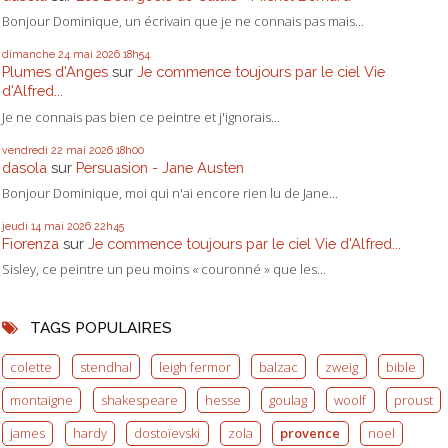
Bonjour Dominique, un écrivain que je ne connais pas mais...
dimanche 24
mai 2026
18h54
Plumes d'Anges
sur
Je commence toujours par le ciel Vie
d'Alfred...
Je ne connais pas bien ce peintre et j'ignorais...
vendredi 22
mai 2026
18h00
dasola
sur
Persuasion - Jane Austen
Bonjour Dominique, moi qui n'ai encore rien lu de Jane...
jeudi 14
mai 2026
22h45
Fiorenza
sur
Je commence toujours par le ciel Vie d'Alfred...
Sisley, ce peintre un peu moins « couronné » que les...
TAGS POPULAIRES
colette
stendhal
leigh fermor
balzac
zweig
bible
montaigne
shakespeare
hesse
goulag
woolf
proust
james
hardy
dostoïevski
zola
provence
noel