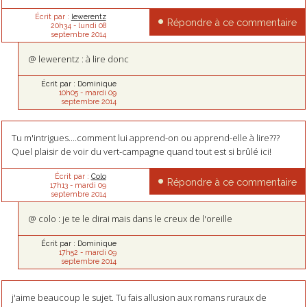
Écrit par :
lewerentz
Répondre à ce commentaire
20h34
-
lundi 08
septembre 2014
@ lewerentz : à lire donc
Écrit par :
Dominique
10h05
-
mardi 09
septembre 2014
Tu m'intrigues....comment lui apprend-on ou apprend-elle à lire???
Quel plaisir de voir du vert-campagne quand tout est si brûlé ici!
Écrit par :
Colo
Répondre à ce commentaire
17h13
-
mardi 09
septembre 2014
@ colo : je te le dirai mais dans le creux de l'oreille
Écrit par :
Dominique
17h52
-
mardi 09
septembre 2014
j'aime beaucoup le sujet. Tu fais allusion aux romans ruraux de