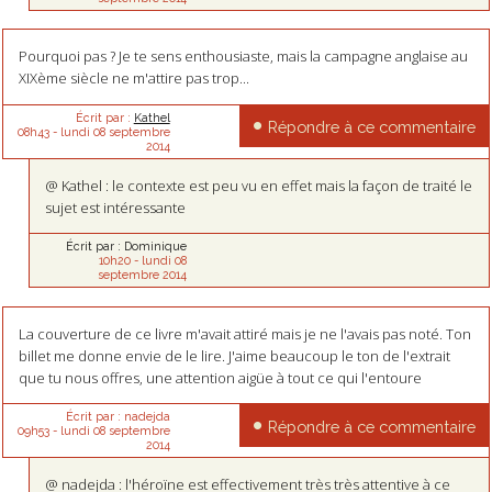
Pourquoi pas ? Je te sens enthousiaste, mais la campagne anglaise au
XIXème siècle ne m'attire pas trop...
Écrit par :
Kathel
Répondre à ce commentaire
08h43
-
lundi 08
septembre
2014
@ Kathel : le contexte est peu vu en effet mais la façon de traité le
sujet est intéressante
Écrit par :
Dominique
10h20
-
lundi 08
septembre 2014
La couverture de ce livre m'avait attiré mais je ne l'avais pas noté. Ton
billet me donne envie de le lire. J'aime beaucoup le ton de l'extrait
que tu nous offres, une attention aigüe à tout ce qui l'entoure
Écrit par :
nadejda
Répondre à ce commentaire
09h53
-
lundi 08
septembre
2014
@ nadejda : l'héroïne est effectivement très très attentive à ce