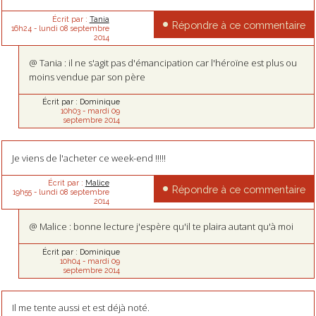
Écrit par :
Tania
Répondre à ce commentaire
16h24
-
lundi 08
septembre
2014
@ Tania : il ne s'agit pas d'émancipation car l'héroïne est plus ou
moins vendue par son père
Écrit par :
Dominique
10h03
-
mardi 09
septembre 2014
Je viens de l'acheter ce week-end !!!!!
Écrit par :
Malice
Répondre à ce commentaire
19h55
-
lundi 08
septembre
2014
@ Malice : bonne lecture j'espère qu'il te plaira autant qu'à moi
Écrit par :
Dominique
10h04
-
mardi 09
septembre 2014
Il me tente aussi et est déjà noté.