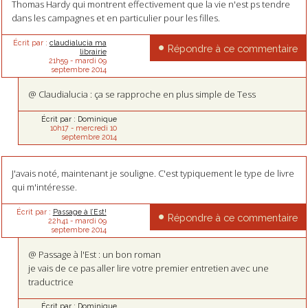
Thomas Hardy qui montrent effectivement que la vie n'est ps tendre
dans les campagnes et en particulier pour les filles.
Écrit par :
claudialucia ma
Répondre à ce commentaire
librairie
21h59
-
mardi 09
septembre 2014
@ Claudialucia : ça se rapproche en plus simple de Tess
Écrit par :
Dominique
10h17
-
mercredi 10
septembre 2014
J'avais noté, maintenant je souligne. C'est typiquement le type de livre
qui m'intéresse.
Écrit par :
Passage à l’Est!
Répondre à ce commentaire
22h41
-
mardi 09
septembre 2014
@ Passage à l'Est : un bon roman
je vais de ce pas aller lire votre premier entretien avec une
traductrice
Écrit par :
Dominique