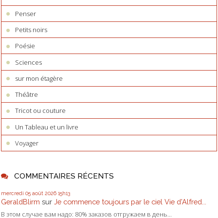
Penser
Petits noirs
Poésie
Sciences
sur mon étagère
Théâtre
Tricot ou couture
Un Tableau et un livre
Voyager
COMMENTAIRES RÉCENTS
mercredi 05
août 2026
15h13
GeraldBlirm
sur
Je commence toujours par le ciel Vie d'Alfred...
В этом случае вам надо: 80% заказов отгружаем в день...